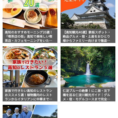
高知のおすすめモーニング20選！
【高知観光40選】鉄板スポット・
「喫茶店の街」高知で美味しい喫
絶品グルメ・宿・土産をおひとり
茶店・カフェモーニングをいただ
様からファミリー向けまで徹底解
きます！
説！
家族で行きたい高知のレストラン
仁淀ブルーの絶景！にこ淵・沈下
おススメ５選！植物園内のレスト
橋を巡る仁淀川観光ガイド｜グル
ランからイタリアンに中華まで楽
メ・宿・モデルコースまで完全網
しめる
羅！