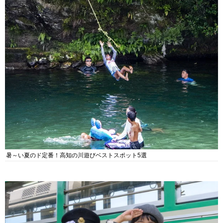
暑～い夏のド定番！高知の川遊びベストスポット5選