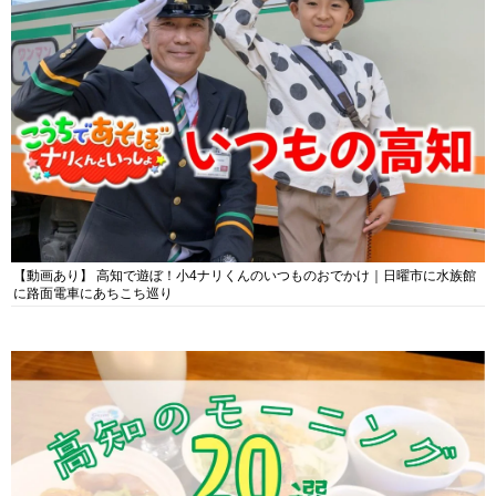
【動画あり】 高知で遊ぼ！小4ナリくんのいつものおでかけ｜日曜市に水族館
に路面電車にあちこち巡り