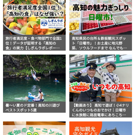
旅行者満足度・食べ物部門で全国1
高知県民の台所＆鉄板観光スポッ
位！データが証明する「高知の
ト「日曜市」！お土産に地元野
食」の実力【しぎんラボレポー
菜、ソウルフードまで なんでもそ
ト】
ろう高知の巨大街路市を徹底解
説！
暑～い夏のド定番！高知の川遊び
【動画あり】 高知で遊ぼ！小4ナリ
ベストスポット5選
くんのいつものおでかけ｜日曜市
に水族館に路面電車にあちこち巡
り