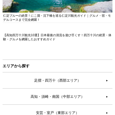
仁淀ブルーの絶景！にこ淵・沈下橋を巡る仁淀川観光ガイド｜グルメ・宿・モ
デルコースまで完全網羅！
【高知四万十川観光10選】日本最後の清流を遊び尽くす！四万十川の絶景・体
験・グルメを網羅したおすすめガイド
エリアから探す
足摺・四万十（西部エリア）
▶︎
高知・須崎・南国（中部エリア）
▶︎
安芸・室戸（東部エリア）
▶︎