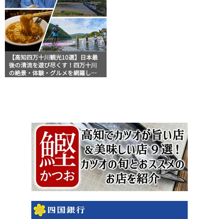
【高知四万十川観光10選】日本最
後の清流を遊び尽くす！四万十川
の絶景・体験・グルメを網羅した
おすすめガイド