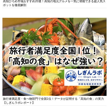
高知ひろめ市場おすすめ20選！高知の地元グルメを一気に堪能できる超人気ス
ポットを徹底解剖
旅行者満足度・食べ物部門で全国1位！データが証明する「高知の食」の実力
【しぎんラボレポート】