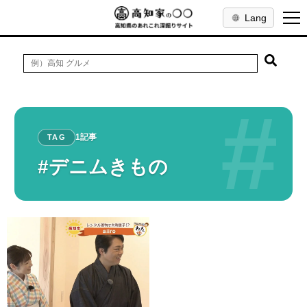
Lang
#
1記事
TAG
#デニムきもの