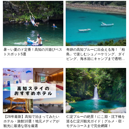
暑～い夏のド定番！高知の川遊びベス
奇跡の高知ブルーに出会える海！「柏
トスポット5選
島」で楽しむシュノーケリング、ダイ
ビング、海水浴にキャンプまで透明度
抜群の海の楽園を徹底紹介
【26年最新】高知で泊まってみたい
仁淀ブルーの絶景！にこ淵・沈下橋を
ホテル・旅館10選！地元メディアが
巡る仁淀川観光ガイド｜グルメ・宿・
観光に最適な宿を厳選
モデルコースまで完全網羅！