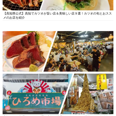
【高知県公式】高知でカツオが旨い店＆美味しい店９選！カツオの旬とおスス
メのお店を紹介