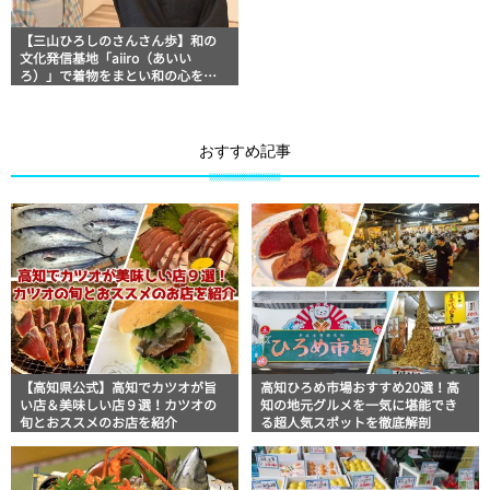
【三山ひろしのさんさん歩】和の
文化発信基地「aiiro（あいい
ろ）」で着物をまとい和の心を学
ぶ！
おすすめ記事
【高知県公式】高知でカツオが旨
高知ひろめ市場おすすめ20選！高
い店＆美味しい店９選！カツオの
知の地元グルメを一気に堪能でき
旬とおススメのお店を紹介
る超人気スポットを徹底解剖