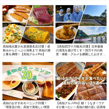
高知地元愛され居酒屋名店10選！昼
【高知四万十川観光10選】日本最後
飲みからどっぷり深夜まで 高知の酒
の清流を遊び尽くす！四万十川の絶
と肴を満喫！【高知グルメPro】
景・体験・グルメを網羅したおすすめ
ガイド
高知のおすすめモーニング20選！
【高知グルメPro】鰻！うなぎ！ウナ
「喫茶店の街」高知で美味しい喫茶
ギが食べたい！高知の鰻の旨い店美味