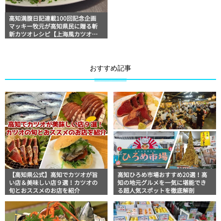
高知満腹日記連載100回記念企画
マッキー牧元が高知県民に贈る斬
新カツオレシピ【上海風カツオの
刺身 海と森の高知家】
おすすめ記事
【高知県公式】高知でカツオが旨
高知ひろめ市場おすすめ20選！高
い店＆美味しい店９選！カツオの
知の地元グルメを一気に堪能でき
旬とおススメのお店を紹介
る超人気スポットを徹底解剖