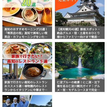
高知のおすすめモーニング20選！
【高知観光40選】鉄板スポット・
「喫茶店の街」高知で美味しい喫
絶品グルメ・宿・土産をおひとり
茶店・カフェモーニングをいただ
様からファミリー向けまで徹底解
きます！
説！
家族で行きたい高知のレストラン
仁淀ブルーの絶景！にこ淵・沈下
おススメ５選！植物園内のレスト
橋を巡る仁淀川観光ガイド｜グル
ランからイタリアンに中華まで楽
メ・宿・モデルコースまで完全網
しめる
羅！