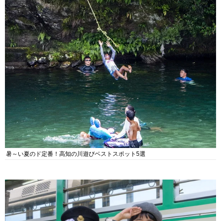
暑～い夏のド定番！高知の川遊びベストスポット5選