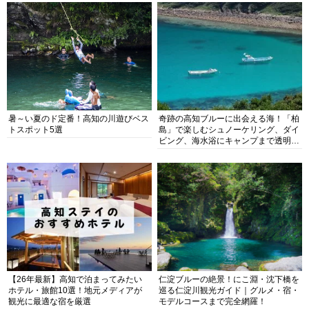
暑～い夏のド定番！高知の川遊びベス
奇跡の高知ブルーに出会える海！「柏
トスポット5選
島」で楽しむシュノーケリング、ダイ
ビング、海水浴にキャンプまで透明度
抜群の海の楽園を徹底紹介
【26年最新】高知で泊まってみたい
仁淀ブルーの絶景！にこ淵・沈下橋を
ホテル・旅館10選！地元メディアが
巡る仁淀川観光ガイド｜グルメ・宿・
観光に最適な宿を厳選
モデルコースまで完全網羅！