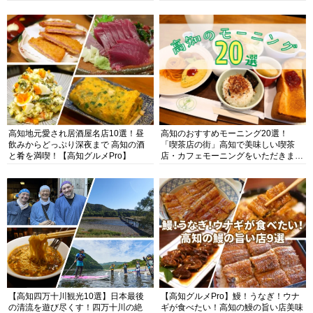
高知地元愛され居酒屋名店10選！昼
高知のおすすめモーニング20選！
飲みからどっぷり深夜まで 高知の酒
「喫茶店の街」高知で美味しい喫茶
と肴を満喫！【高知グルメPro】
店・カフェモーニングをいただきま
す！
【高知四万十川観光10選】日本最後
【高知グルメPro】鰻！うなぎ！ウナ
の清流を遊び尽くす！四万十川の絶
ギが食べたい！高知の鰻の旨い店美味