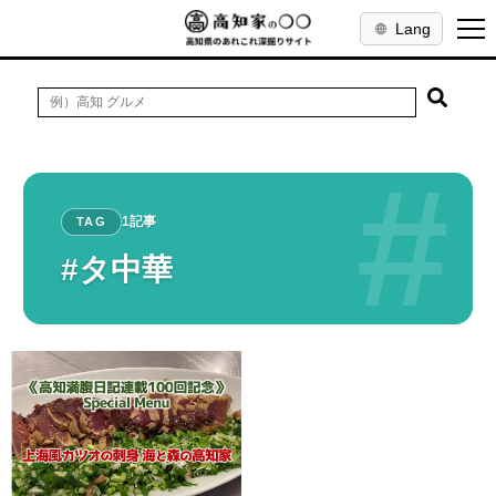
Lang
#
1記事
TAG
#タ中華