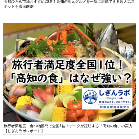
高知ひろめ市場おすすめ20選！高知の地元グルメを一気に堪能できる超人気ス
ポットを徹底解剖
旅行者満足度・食べ物部門で全国1位！データが証明する「高知の食」の実力
【しぎんラボレポート】