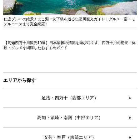
仁淀ブルーの絶景！にこ淵・沈下橋を巡る仁淀川観光ガイド｜グルメ・宿・モ
デルコースまで完全網羅！
【高知四万十川観光10選】日本最後の清流を遊び尽くす！四万十川の絶景・体
験・グルメを網羅したおすすめガイド
エリアから探す
足摺・四万十（西部エリア）
▶︎
高知・須崎・南国（中部エリア）
▶︎
安芸・室戸（東部エリア）
▶︎