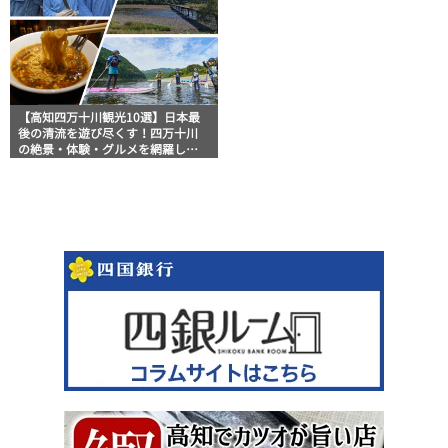
【高知四万十川観光10選】日本最
後の清流を遊び尽くす！四万十川
の絶景・体験・グルメを網羅した
おすすめガイド