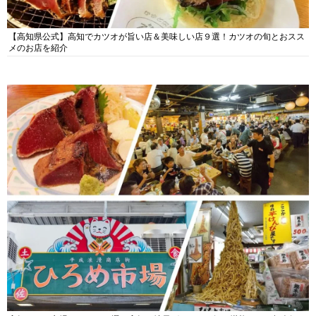
【高知県公式】高知でカツオが旨い店＆美味しい店９選！カツオの旬とおスス
メのお店を紹介