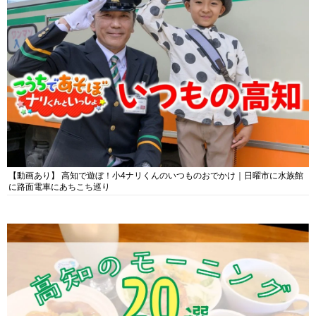
【動画あり】 高知で遊ぼ！小4ナリくんのいつものおでかけ｜日曜市に水族館
に路面電車にあちこち巡り