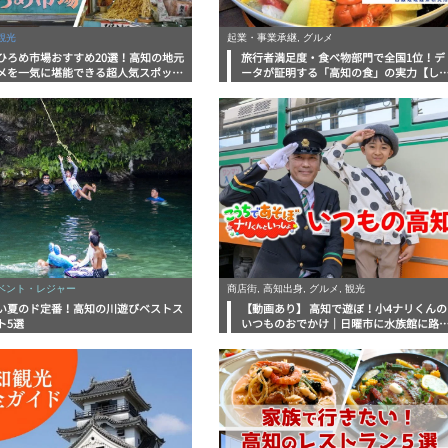
観光
起業・事業承継, グルメ
ひろめ市場おすすめ20選！高知の地元
旅行者満足度・食べ物部門で全国1位！デ
メを一気に堪能できる超人気スポット
ータが証明する「高知の食」の実力【し
底解剖
んラボレポート】
イベント・レジャー
商店街, 高知出身, グルメ, 観光
い夏のド定番！高知の川遊びベストス
【動画あり】 高知で遊ぼ！小4ナリくんの
ト5選
いつものおでかけ｜日曜市に水族館に路
電車にあちこち巡り