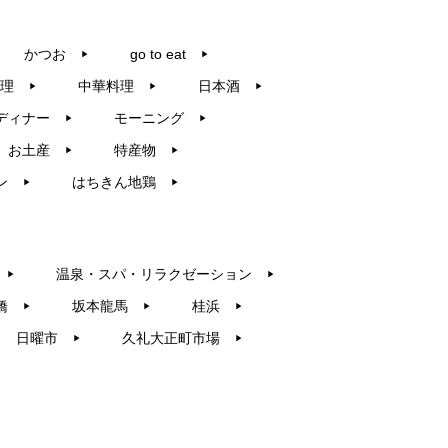
かつお
go to eat
▶︎
▶︎
理
中華料理
日本酒
▶︎
▶︎
▶︎
ディナー
モーニング
▶︎
▶︎
お土産
特産物
▶︎
▶︎
ン
はちきん地鶏
▶︎
▶︎
温泉・スパ・リラクゼーション
▶︎
▶︎
橋
坂本龍馬
桂浜
▶︎
▶︎
▶︎
日曜市
久礼大正町市場
▶︎
▶︎