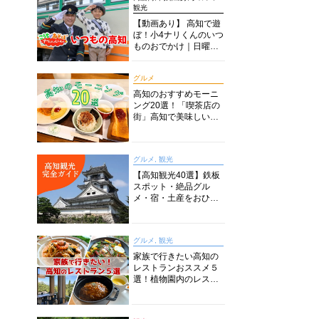
観光
【動画あり】 高知で遊
ぼ！小4ナリくんのいつ
ものおでかけ｜日曜市
に水族館に路面電車に
あちこち巡り
グルメ
高知のおすすめモーニ
ング20選！「喫茶店の
街」高知で美味しい喫
茶店・カフェモーニン
グをいただきます！
グルメ, 観光
【高知観光40選】鉄板
スポット・絶品グル
メ・宿・土産をおひと
り様からファミリー向
けまで徹底解説！
グルメ, 観光
家族で行きたい高知の
レストランおススメ５
選！植物園内のレスト
ランからイタリアンに
中華まで楽しめる