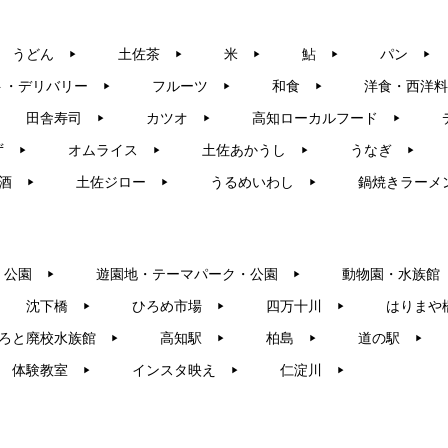
うどん
土佐茶
米
鮎
パン
▶︎
▶︎
▶︎
▶︎
▶︎
ト・デリバリー
フルーツ
和食
洋食・西洋料
▶︎
▶︎
▶︎
田舎寿司
カツオ
高知ローカルフード
▶︎
▶︎
▶︎
ず
オムライス
土佐あかうし
うなぎ
▶︎
▶︎
▶︎
▶︎
酒
土佐ジロー
うるめいわし
鍋焼きラーメ
▶︎
▶︎
▶︎
・公園
遊園地・テーマパーク・公園
動物園・水族館
▶︎
▶︎
沈下橋
ひろめ市場
四万十川
はりまや
▶︎
▶︎
▶︎
ろと廃校水族館
高知駅
柏島
道の駅
▶︎
▶︎
▶︎
▶︎
体験教室
インスタ映え
仁淀川
▶︎
▶︎
▶︎