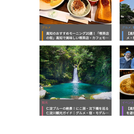
グルメ
グルメ, 
高知のおすすめモーニング20選！「喫茶店
【高
の街」高知で美味しい喫茶店・カフェモー
メ・
ニングをいただきます！
向け
観光
イベント
仁淀ブルーの絶景！にこ淵・沈下橋を巡る
【高
仁淀川観光ガイド｜グルメ・宿・モデルコ
を遊
ースまで完全網羅！
ルメ