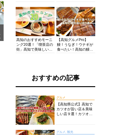
の酒と肴を満喫！【高
の絶景・体験・グルメ
知グルメPro】
を網羅したおすすめガ
イド
メ
ア
高知のおすすめモーニ
【高知グルメPro】
ング20選！「喫茶店の
鰻！うなぎ！ウナギが
街」高知で美味しい喫
食べたい！高知の鰻の
茶店・カフェモーニン
旨い店美味しい店９選
グをいただきます！
食いしんぼおじさんマ
ッキー牧元の高知満腹
日記セレクション
おすすめの記事
グルメ
【高知県公式】高知で
カツオが旨い店＆美味
しい店９選！カツオの
旬とおススメのお店を
紹介
グルメ, 観光