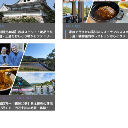
観光
グルメ, 観光
知観光40選】鉄板スポット・絶品グル
家族で行きたい高知のレストランおスス
宿・土産をおひとり様からファミリー
５選！植物園内のレストランからイタリ
まで徹底解説！
ンに中華まで楽しめる
・レジャー, グルメ, 観光
知四万十川観光10選】日本最後の清流
び尽くす！四万十川の絶景・体験・グ
を網羅したおすすめガイド