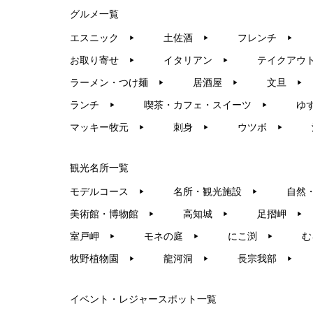
グルメ一覧
エスニック
土佐酒
フレンチ
▶︎
▶︎
▶︎
お取り寄せ
イタリアン
テイクアウ
▶︎
▶︎
ラーメン・つけ麺
居酒屋
文旦
▶︎
▶︎
▶︎
ランチ
喫茶・カフェ・スイーツ
ゆ
▶︎
▶︎
マッキー牧元
刺身
ウツボ
▶︎
▶︎
▶︎
観光名所一覧
モデルコース
名所・観光施設
自然
▶︎
▶︎
美術館・博物館
高知城
足摺岬
▶︎
▶︎
▶︎
室戸岬
モネの庭
にこ渕
む
▶︎
▶︎
▶︎
牧野植物園
龍河洞
長宗我部
▶︎
▶︎
▶︎
イベント・レジャースポット一覧