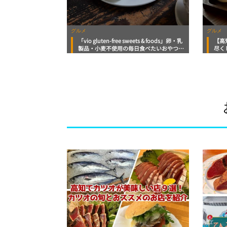
グルメ
グルメ
「vio gluten-free sweets & foods」卵・乳
【高
製品・小麦不使用の毎日食べたいおやつ｜
尽く
地元タウン誌おススメ情報【高知グルメ】
スス