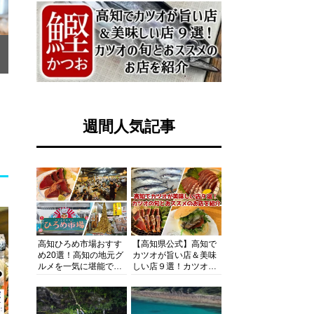
リ
週間人気記事
高知ひろめ市場おすす
【高知県公式】高知で
め20選！高知の地元グ
カツオが旨い店＆美味
ルメを一気に堪能でき
しい店９選！カツオの
る超人気スポットを徹
旬とおススメのお店を
底解剖
紹介