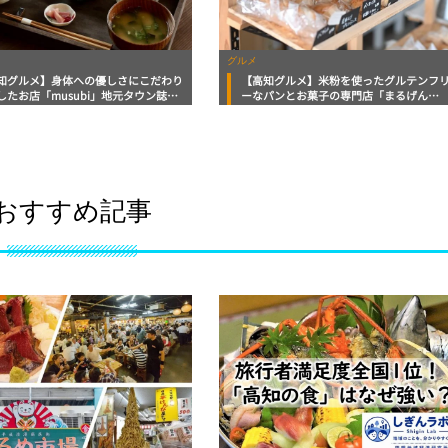
グルメ
知グルメ】身体への優しさにこだわり
【高知グルメ】米粉を使ったグルテンフ
したお店「musubi」地元タウン誌お
ーなパンとお菓子の専門店「まるげん
メ情報
KITCHEN」ほっとこうちおすすめ情報
おすすめ記事