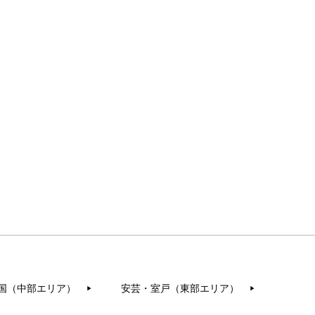
国（中部エリア）
安芸・室戸（東部エリア）
▶︎
▶︎