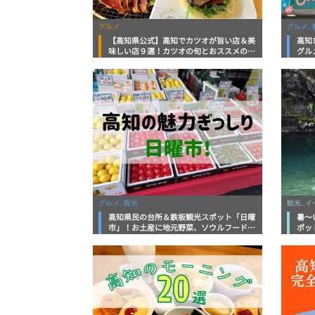
グルメ
グルメ, 
【高知県公式】高知でカツオが旨い店＆美
高知
味しい店９選！カツオの旬とおススメのお
グル
店を紹介
を徹
グルメ, 観光
観光, 
高知県民の台所＆鉄板観光スポット「日曜
暑～
市」！お土産に地元野菜、ソウルフードま
ポッ
で なんでもそろう高知の巨大街路市を徹
底解説！