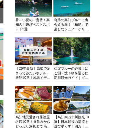
暑～い夏のド定番！高
奇跡の高知ブルーに出
ぎ
知の川遊びベストスポ
会える海！「柏島」で
ット5選
楽しむシュノーケリン
グ、ダイビング、海水
浴にキャンプまで透明
度抜群の海の楽園を徹
底紹介
【26年最新】高知で泊
仁淀ブルーの絶景！に
まってみたいホテル・
こ淵・沈下橋を巡る仁
旅館10選！地元メディ
淀川観光ガイド｜グル
アが観光に最適な宿を
メ・宿・モデルコース
厳選
まで完全網羅！
面
高知地元愛され居酒屋
【高知四万十川観光10
名店10選！昼飲みから
選】日本最後の清流を
どっぷり深夜まで 高知
遊び尽くす！四万十川