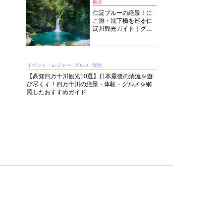
観光
仁淀ブルーの絶景！に
こ淵・沈下橋を巡る仁
淀川観光ガイド｜グル
メ・宿・モデルコース
まで完全網羅！
イベント・レジャー, グルメ, 観光
【高知四万十川観光10選】日本最後の清流を遊
び尽くす！四万十川の絶景・体験・グルメを網
羅したおすすめガイド