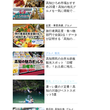
高知ひろめ市場おすす
め20選！高知の地元グ
ルメを一気に堪能でき
る超人気スポットを徹
底解剖
起業・事業承継, グルメ
旅行者満足度・食べ物
部門で全国1位！データ
が証明する「高知の
食」の実力【しぎんラ
ボレポート】
グルメ, 観光
高知県民の台所＆鉄板
観光スポット「日曜
市」！お土産に地元野
菜、ソウルフードまで
なんでもそろう高知の
巨大街路市を徹底解
観光, イベント・レジャー
説！
暑～い夏のド定番！高
知の川遊びベストスポ
ット5選
商店街, 高知出身, グルメ,