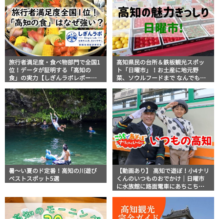
旅行者満足度・食べ物部門で全国1
高知県民の台所＆鉄板観光スポッ
位！データが証明する「高知の
ト「日曜市」！お土産に地元野
食」の実力【しぎんラボレポー
菜、ソウルフードまで なんでもそ
ト】
ろう高知の巨大街路市を徹底解
説！
暑～い夏のド定番！高知の川遊び
【動画あり】 高知で遊ぼ！小4ナリ
ベストスポット5選
くんのいつものおでかけ｜日曜市
に水族館に路面電車にあちこち巡
り