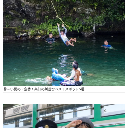
暑～い夏のド定番！高知の川遊びベストスポット5選