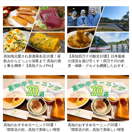
高知地元愛され居酒屋名店10選！昼
【高知四万十川観光10選】日本最後
飲みからどっぷり深夜まで 高知の酒
の清流を遊び尽くす！四万十川の絶
と肴を満喫！【高知グルメPro】
景・体験・グルメを網羅したおすすめ
ガイド
高知のおすすめモーニング20選！
高知のおすすめモーニング20選！
「喫茶店の街」高知で美味しい喫茶
「喫茶店の街」高知で美味しい喫茶