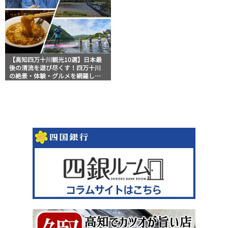
【高知四万十川観光10選】日本最
後の清流を遊び尽くす！四万十川
の絶景・体験・グルメを網羅した
おすすめガイド