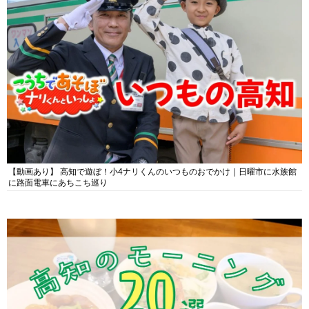
【動画あり】 高知で遊ぼ！小4ナリくんのいつものおでかけ｜日曜市に水族館
に路面電車にあちこち巡り