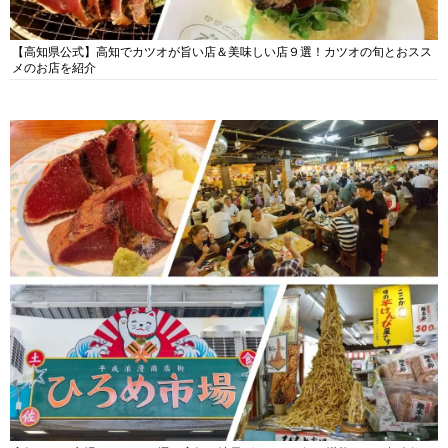
【高知県公式】高知でカツオが旨い店＆美味しい店９選！カツオの旬とおスス
メのお店を紹介