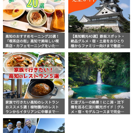
高知のおすすめモーニング20選！
【高知観光40選】鉄板スポット・
「喫茶店の街」高知で美味しい喫
絶品グルメ・宿・土産をおひとり
茶店・カフェモーニングをいただ
様からファミリー向けまで徹底解
きます！
説！
家族で行きたい高知のレストラン
仁淀ブルーの絶景！にこ淵・沈下
おススメ５選！植物園内のレスト
橋を巡る仁淀川観光ガイド｜グル
ランからイタリアンに中華まで楽
メ・宿・モデルコースまで完全網
しめる
羅！