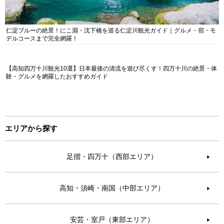
仁淀ブルーの絶景！にこ淵・沈下橋を巡る仁淀川観光ガイド｜グルメ・宿・モ
デルコースまで完全網羅！
【高知四万十川観光10選】日本最後の清流を遊び尽くす！四万十川の絶景・体
験・グルメを網羅したおすすめガイド
エリアから探す
足摺・四万十（西部エリア）
▶︎
高知・須崎・南国（中部エリア）
▶︎
安芸・室戸（東部エリア）
▶︎