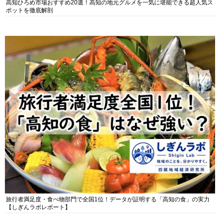
高知ひろめ市場おすすめ20選！高知の地元グルメを一気に堪能できる超人気ス
ポットを徹底解剖
旅行者満足度・食べ物部門で全国1位！データが証明する「高知の食」の実力
【しぎんラボレポート】