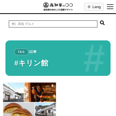
Lang
#
1記事
TAG
#キリン館