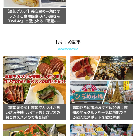
【高知グルメ】美容室の一角にオ
ープンする金曜限定のパン屋さん
「Dori.Ad」と歴史ある「酒蔵の
道」地元タウン誌おススメ情報
おすすめ記事
【高知県公式】高知でカツオが旨
高知ひろめ市場おすすめ20選！高
い店＆美味しい店９選！カツオの
知の地元グルメを一気に堪能でき
旬とおススメのお店を紹介
る超人気スポットを徹底解剖