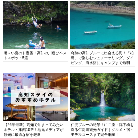
暑～い夏のド定番！高知の川遊びベス
奇跡の高知ブルーに出会える海！「柏
トスポット5選
島」で楽しむシュノーケリング、ダイ
ビング、海水浴にキャンプまで透明度
抜群の海の楽園を徹底紹介
【26年最新】高知で泊まってみたい
仁淀ブルーの絶景！にこ淵・沈下橋を
ホテル・旅館10選！地元メディアが
巡る仁淀川観光ガイド｜グルメ・宿・
観光に最適な宿を厳選
モデルコースまで完全網羅！