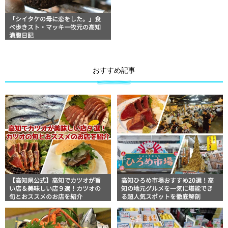
「シイタケの母に恋をした。」食
べ歩きスト・マッキー牧元の高知
満腹日記
おすすめ記事
【高知県公式】高知でカツオが旨
高知ひろめ市場おすすめ20選！高
い店＆美味しい店９選！カツオの
知の地元グルメを一気に堪能でき
旬とおススメのお店を紹介
る超人気スポットを徹底解剖