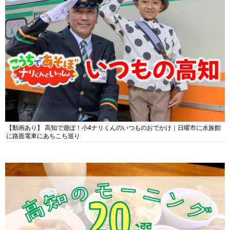
【動画あり】 高知で遊ぼ！小4ナリくんのいつものおでかけ｜日曜市に水族館
に路面電車にあちこち巡り