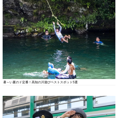
暑～い夏のド定番！高知の川遊びベストスポット5選