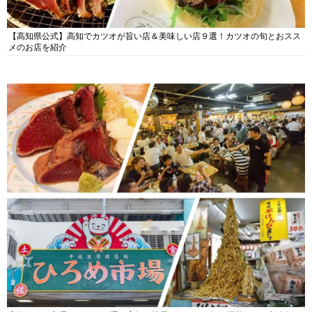
【高知県公式】高知でカツオが旨い店＆美味しい店９選！カツオの旬とおスス
メのお店を紹介