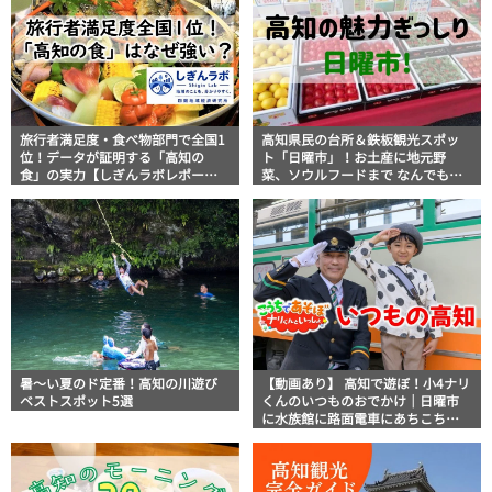
旅行者満足度・食べ物部門で全国1
高知県民の台所＆鉄板観光スポッ
位！データが証明する「高知の
ト「日曜市」！お土産に地元野
食」の実力【しぎんラボレポー
菜、ソウルフードまで なんでもそ
ト】
ろう高知の巨大街路市を徹底解
説！
暑～い夏のド定番！高知の川遊び
【動画あり】 高知で遊ぼ！小4ナリ
ベストスポット5選
くんのいつものおでかけ｜日曜市
に水族館に路面電車にあちこち巡
り