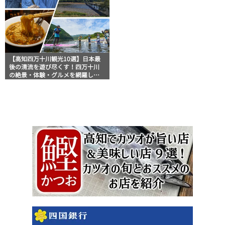
【高知四万十川観光10選】日本最
後の清流を遊び尽くす！四万十川
の絶景・体験・グルメを網羅した
おすすめガイド