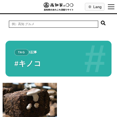
Lang
#
1記事
TAG
#キノコ