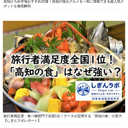
高知ひろめ市場おすすめ20選！高知の地元グルメを一気に堪能できる超人気ス
ポットを徹底解剖
旅行者満足度・食べ物部門で全国1位！データが証明する「高知の食」の実力
【しぎんラボレポート】