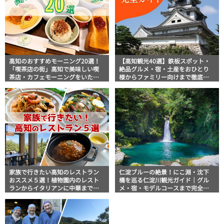
高知のおすすめモーニング20選！
【高知観光40選】鉄板スポット・
「喫茶店の街」高知で美味しい喫
絶品グルメ・宿・土産をおひとり
茶店・カフェモーニングをいただ
様からファミリー向けまで徹底解
きます！
説！
家族で行きたい高知のレストラン
仁淀ブルーの絶景！にこ淵・沈下
おススメ５選！植物園内のレスト
橋を巡る仁淀川観光ガイド｜グル
ランからイタリアンに中華まで楽
メ・宿・モデルコースまで完全網
しめる
羅！