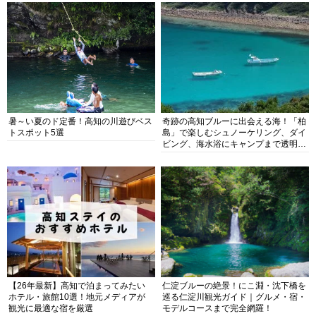
暑～い夏のド定番！高知の川遊びベス
奇跡の高知ブルーに出会える海！「柏
トスポット5選
島」で楽しむシュノーケリング、ダイ
ビング、海水浴にキャンプまで透明度
抜群の海の楽園を徹底紹介
【26年最新】高知で泊まってみたい
仁淀ブルーの絶景！にこ淵・沈下橋を
ホテル・旅館10選！地元メディアが
巡る仁淀川観光ガイド｜グルメ・宿・
観光に最適な宿を厳選
モデルコースまで完全網羅！