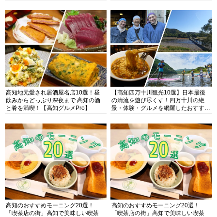
高知地元愛され居酒屋名店10選！昼
【高知四万十川観光10選】日本最後
飲みからどっぷり深夜まで 高知の酒
の清流を遊び尽くす！四万十川の絶
と肴を満喫！【高知グルメPro】
景・体験・グルメを網羅したおすすめ
ガイド
高知のおすすめモーニング20選！
高知のおすすめモーニング20選！
「喫茶店の街」高知で美味しい喫茶
「喫茶店の街」高知で美味しい喫茶