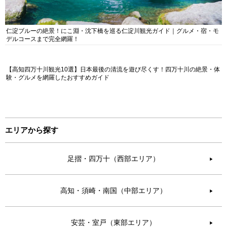
仁淀ブルーの絶景！にこ淵・沈下橋を巡る仁淀川観光ガイド｜グルメ・宿・モ
デルコースまで完全網羅！
【高知四万十川観光10選】日本最後の清流を遊び尽くす！四万十川の絶景・体
験・グルメを網羅したおすすめガイド
エリアから探す
足摺・四万十（西部エリア）
▶︎
高知・須崎・南国（中部エリア）
▶︎
安芸・室戸（東部エリア）
▶︎