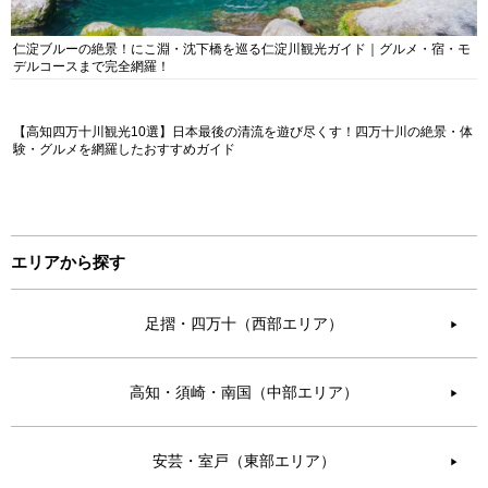
仁淀ブルーの絶景！にこ淵・沈下橋を巡る仁淀川観光ガイド｜グルメ・宿・モ
デルコースまで完全網羅！
【高知四万十川観光10選】日本最後の清流を遊び尽くす！四万十川の絶景・体
験・グルメを網羅したおすすめガイド
エリアから探す
足摺・四万十（西部エリア）
▶︎
高知・須崎・南国（中部エリア）
▶︎
安芸・室戸（東部エリア）
▶︎