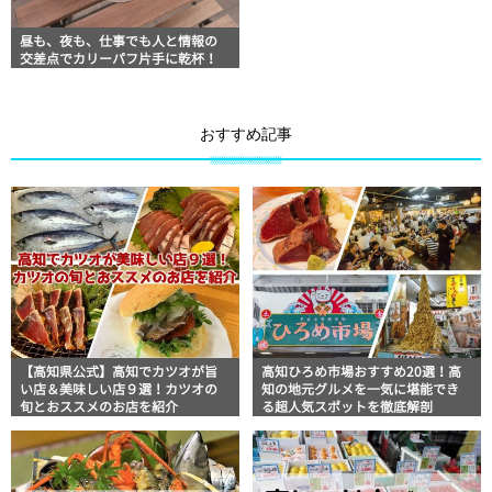
昼も、夜も、仕事でも人と情報の
交差点でカリーパフ片手に乾杯！
おすすめ記事
【高知県公式】高知でカツオが旨
高知ひろめ市場おすすめ20選！高
い店＆美味しい店９選！カツオの
知の地元グルメを一気に堪能でき
旬とおススメのお店を紹介
る超人気スポットを徹底解剖