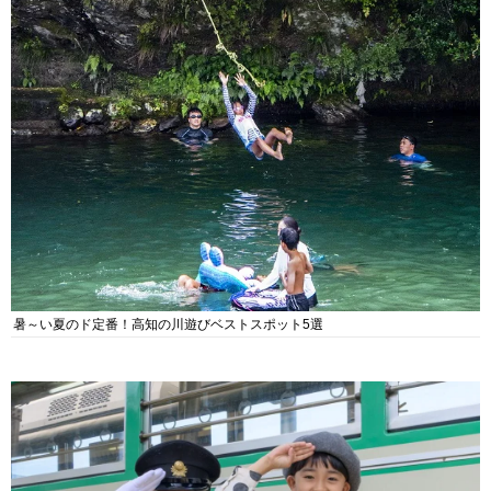
暑～い夏のド定番！高知の川遊びベストスポット5選