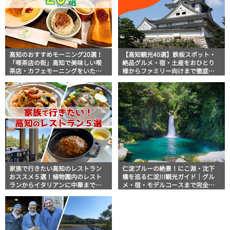
高知のおすすめモーニング20選！
【高知観光40選】鉄板スポット・
「喫茶店の街」高知で美味しい喫
絶品グルメ・宿・土産をおひとり
茶店・カフェモーニングをいただ
様からファミリー向けまで徹底解
きます！
説！
家族で行きたい高知のレストラン
仁淀ブルーの絶景！にこ淵・沈下
おススメ５選！植物園内のレスト
橋を巡る仁淀川観光ガイド｜グル
ランからイタリアンに中華まで楽
メ・宿・モデルコースまで完全網
しめる
羅！