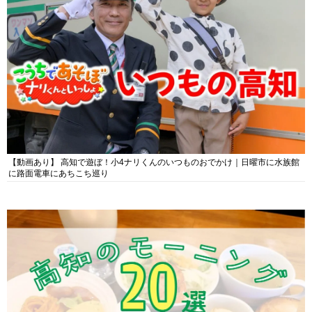
【動画あり】 高知で遊ぼ！小4ナリくんのいつものおでかけ｜日曜市に水族館
に路面電車にあちこち巡り