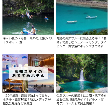
暑～い夏のド定番！高知の川遊びベス
奇跡の高知ブルーに出会える海！「柏
トスポット5選
島」で楽しむシュノーケリング、ダイ
ビング、海水浴にキャンプまで透明度
抜群の海の楽園を徹底紹介
【26年最新】高知で泊まってみたい
仁淀ブルーの絶景！にこ淵・沈下橋を
ホテル・旅館10選！地元メディアが
巡る仁淀川観光ガイド｜グルメ・宿・
観光に最適な宿を厳選
モデルコースまで完全網羅！