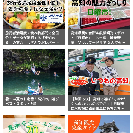
旅行者満足度・食べ物部門で全国1
高知県民の台所＆鉄板観光スポッ
位！データが証明する「高知の
ト「日曜市」！お土産に地元野
食」の実力【しぎんラボレポー
菜、ソウルフードまで なんでもそ
ト】
ろう高知の巨大街路市を徹底解
説！
暑～い夏のド定番！高知の川遊び
【動画あり】 高知で遊ぼ！小4ナリ
ベストスポット5選
くんのいつものおでかけ｜日曜市
に水族館に路面電車にあちこち巡
り