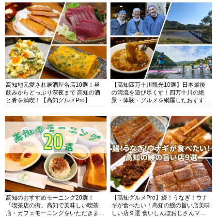
高知地元愛され居酒屋名店10選！昼
【高知四万十川観光10選】日本最後
飲みからどっぷり深夜まで 高知の酒
の清流を遊び尽くす！四万十川の絶
と肴を満喫！【高知グルメPro】
景・体験・グルメを網羅したおすすめ
ガイド
高知のおすすめモーニング20選！
【高知グルメPro】鰻！うなぎ！ウナ
「喫茶店の街」高知で美味しい喫茶
ギが食べたい！高知の鰻の旨い店美味
店・カフェモーニングをいただきま
しい店９選 食いしんぼおじさんマッ