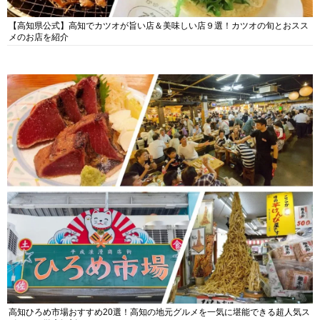
【高知県公式】高知でカツオが旨い店＆美味しい店９選！カツオの旬とおスス
メのお店を紹介
高知ひろめ市場おすすめ20選！高知の地元グルメを一気に堪能できる超人気ス