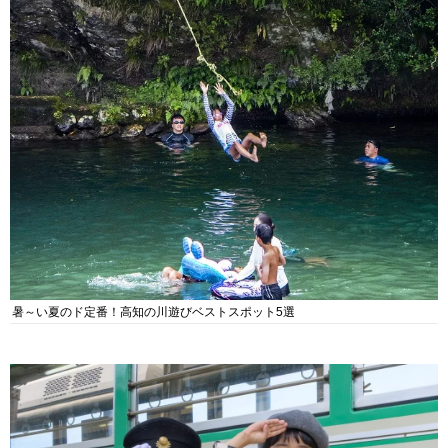
暑～い夏のド定番！高知の川遊びベストスポット5選