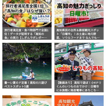
旅行者満足度・食べ物部門で全国1
高知県民の台所＆鉄板観光スポッ
位！データが証明する「高知の
ト「日曜市」！お土産に地元野
食」の実力【しぎんラボレポー
菜、ソウルフードまで なんでもそ
ト】
ろう高知の巨大街路市を徹底解
説！
暑～い夏のド定番！高知の川遊び
【動画あり】 高知で遊ぼ！小4ナリ
ベストスポット5選
くんのいつものおでかけ｜日曜市
に水族館に路面電車にあちこち巡
り