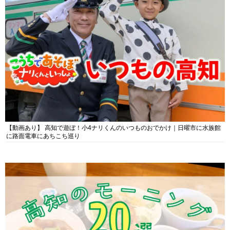
【動画あり】 高知で遊ぼ！小4ナリくんのいつものおでかけ｜日曜市に水族館
に路面電車にあちこち巡り