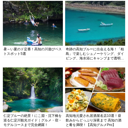
暑～い夏のド定番！高知の川遊びベス
奇跡の高知ブルーに出会える海！「柏
トスポット5選
島」で楽しむシュノーケリング、ダイ
ビング、海水浴にキャンプまで透明度
抜群の海の楽園を徹底紹介
仁淀ブルーの絶景！にこ淵・沈下橋を
高知地元愛され居酒屋名店10選！昼
巡る仁淀川観光ガイド｜グルメ・宿・
飲みからどっぷり深夜まで 高知の酒
モデルコースまで完全網羅！
と肴を満喫！【高知グルメPro】