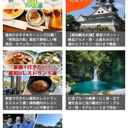
高知のおすすめモーニング20選！
【高知観光40選】鉄板スポット・
「喫茶店の街」高知で美味しい喫
絶品グルメ・宿・土産をおひとり
茶店・カフェモーニングをいただ
様からファミリー向けまで徹底解
きます！
説！
家族で行きたい高知のレストラン
仁淀ブルーの絶景！にこ淵・沈下
おススメ５選！植物園内のレスト
橋を巡る仁淀川観光ガイド｜グル
ランからイタリアンに中華まで楽
メ・宿・モデルコースまで完全網
しめる
羅！