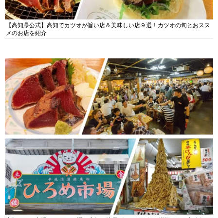
【高知県公式】高知でカツオが旨い店＆美味しい店９選！カツオの旬とおスス
メのお店を紹介