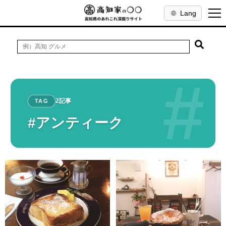
Lang
#
2記事
TAG
#アンティーク