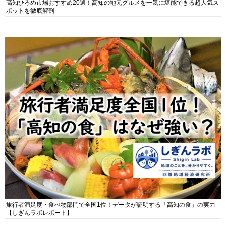
高知ひろめ市場おすすめ20選！高知の地元グルメを一気に堪能できる超人気ス
ポットを徹底解剖
旅行者満足度・食べ物部門で全国1位！データが証明する「高知の食」の実力
【しぎんラボレポート】