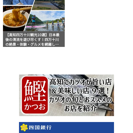
【高知四万十川観光10選】日本最
後の清流を遊び尽くす！四万十川
の絶景・体験・グルメを網羅した
おすすめガイド