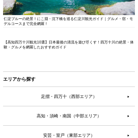
仁淀ブルーの絶景！にこ淵・沈下橋を巡る仁淀川観光ガイド｜グルメ・宿・モ
デルコースまで完全網羅！
【高知四万十川観光10選】日本最後の清流を遊び尽くす！四万十川の絶景・体
験・グルメを網羅したおすすめガイド
エリアから探す
足摺・四万十（西部エリア）
▶︎
高知・須崎・南国（中部エリア）
▶︎
安芸・室戸（東部エリア）
▶︎