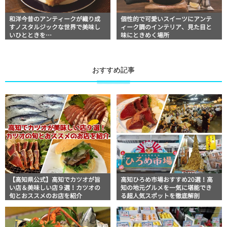
和洋今昔のアンティークが織り成
個性的で可愛いスイーツにアンテ
すノスタルジックな世界で美味し
ィーク調のインテリア、見た目と
いひとときを…
味にときめく場所
おすすめ記事
【高知県公式】高知でカツオが旨
高知ひろめ市場おすすめ20選！高
い店＆美味しい店９選！カツオの
知の地元グルメを一気に堪能でき
旬とおススメのお店を紹介
る超人気スポットを徹底解剖