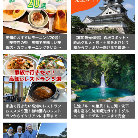
高知のおすすめモーニング20選！
【高知観光40選】鉄板スポット・
「喫茶店の街」高知で美味しい喫
絶品グルメ・宿・土産をおひとり
茶店・カフェモーニングをいただ
様からファミリー向けまで徹底解
きます！
説！
家族で行きたい高知のレストラン
仁淀ブルーの絶景！にこ淵・沈下
おススメ５選！植物園内のレスト
橋を巡る仁淀川観光ガイド｜グル
ランからイタリアンに中華まで楽
メ・宿・モデルコースまで完全網
しめる
羅！