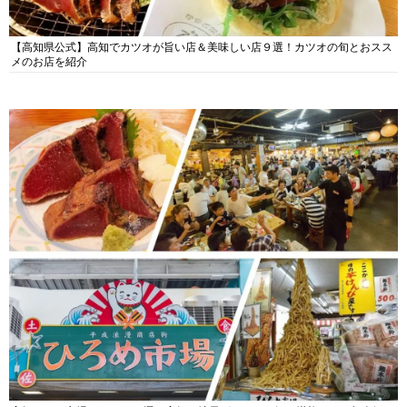
【高知県公式】高知でカツオが旨い店＆美味しい店９選！カツオの旬とおスス
メのお店を紹介