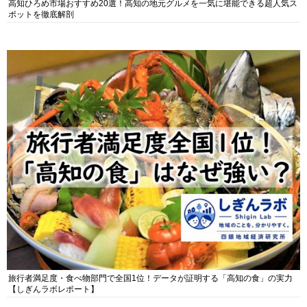
高知ひろめ市場おすすめ20選！高知の地元グルメを一気に堪能できる超人気ス
ポットを徹底解剖
旅行者満足度・食べ物部門で全国1位！データが証明する「高知の食」の実力
【しぎんラボレポート】