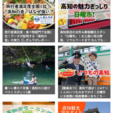
旅行者満足度・食べ物部門で全国1
高知県民の台所＆鉄板観光スポッ
位！データが証明する「高知の
ト「日曜市」！お土産に地元野
食」の実力【しぎんラボレポー
菜、ソウルフードまで なんでもそ
ト】
ろう高知の巨大街路市を徹底解
説！
暑～い夏のド定番！高知の川遊び
【動画あり】 高知で遊ぼ！小4ナリ
ベストスポット5選
くんのいつものおでかけ｜日曜市
に水族館に路面電車にあちこち巡
り