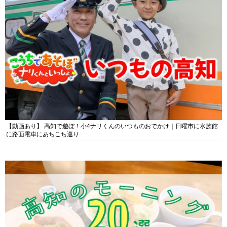
【動画あり】 高知で遊ぼ！小4ナリくんのいつものおでかけ｜日曜市に水族館
に路面電車にあちこち巡り