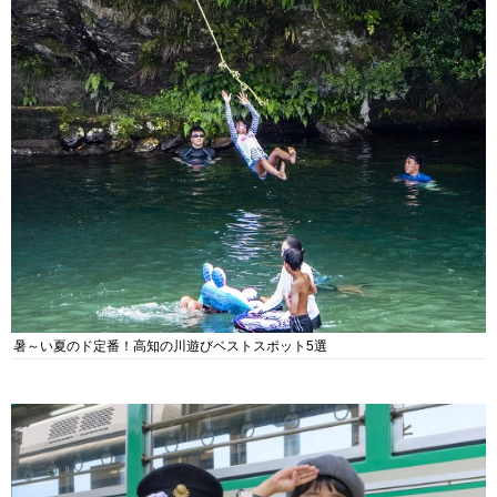
暑～い夏のド定番！高知の川遊びベストスポット5選