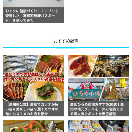
おトクに健康づくり！？アプリも
登場した「高知家健康パスポー
ト」を使ってみた
おすすめ記事
【高知県公式】高知でカツオが旨
高知ひろめ市場おすすめ20選！高
い店＆美味しい店９選！カツオの
知の地元グルメを一気に堪能でき
旬とおススメのお店を紹介
る超人気スポットを徹底解剖