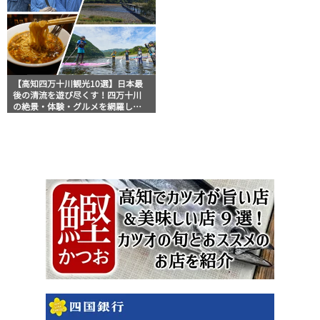
【高知四万十川観光10選】日本最
後の清流を遊び尽くす！四万十川
の絶景・体験・グルメを網羅した
おすすめガイド