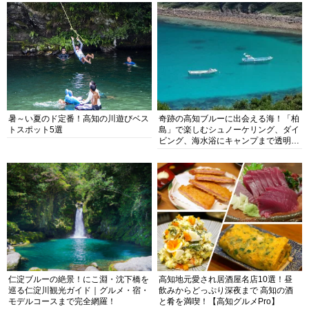
暑～い夏のド定番！高知の川遊びベス
奇跡の高知ブルーに出会える海！「柏
トスポット5選
島」で楽しむシュノーケリング、ダイ
ビング、海水浴にキャンプまで透明度
抜群の海の楽園を徹底紹介
仁淀ブルーの絶景！にこ淵・沈下橋を
高知地元愛され居酒屋名店10選！昼
巡る仁淀川観光ガイド｜グルメ・宿・
飲みからどっぷり深夜まで 高知の酒
モデルコースまで完全網羅！
と肴を満喫！【高知グルメPro】