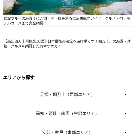
仁淀ブルーの絶景！にこ淵・沈下橋を巡る仁淀川観光ガイド｜グルメ・宿・モ
デルコースまで完全網羅！
【高知四万十川観光10選】日本最後の清流を遊び尽くす！四万十川の絶景・体
験・グルメを網羅したおすすめガイド
エリアから探す
足摺・四万十（西部エリア）
▶︎
高知・須崎・南国（中部エリア）
▶︎
安芸・室戸（東部エリア）
▶︎