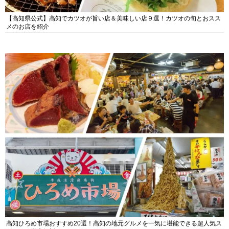
【高知県公式】高知でカツオが旨い店＆美味しい店９選！カツオの旬とおスス
メのお店を紹介
高知ひろめ市場おすすめ20選！高知の地元グルメを一気に堪能できる超人気ス