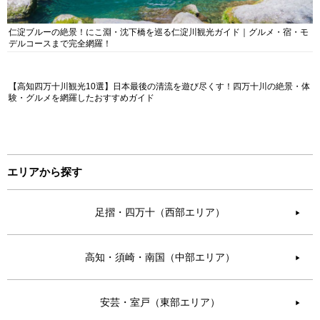
仁淀ブルーの絶景！にこ淵・沈下橋を巡る仁淀川観光ガイド｜グルメ・宿・モ
デルコースまで完全網羅！
【高知四万十川観光10選】日本最後の清流を遊び尽くす！四万十川の絶景・体
験・グルメを網羅したおすすめガイド
エリアから探す
足摺・四万十（西部エリア）
▶︎
高知・須崎・南国（中部エリア）
▶︎
安芸・室戸（東部エリア）
▶︎