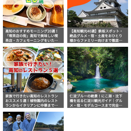
高知のおすすめモーニング20選！
【高知観光40選】鉄板スポット・
「喫茶店の街」高知で美味しい喫
絶品グルメ・宿・土産をおひとり
茶店・カフェモーニングをいただ
様からファミリー向けまで徹底解
きます！
説！
家族で行きたい高知のレストラン
仁淀ブルーの絶景！にこ淵・沈下
おススメ５選！植物園内のレスト
橋を巡る仁淀川観光ガイド｜グル
ランからイタリアンに中華まで楽
メ・宿・モデルコースまで完全網
しめる
羅！