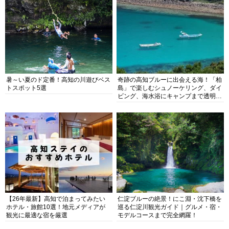
暑～い夏のド定番！高知の川遊びベス
奇跡の高知ブルーに出会える海！「柏
トスポット5選
島」で楽しむシュノーケリング、ダイ
ビング、海水浴にキャンプまで透明度
抜群の海の楽園を徹底紹介
【26年最新】高知で泊まってみたい
仁淀ブルーの絶景！にこ淵・沈下橋を
ホテル・旅館10選！地元メディアが
巡る仁淀川観光ガイド｜グルメ・宿・
観光に最適な宿を厳選
モデルコースまで完全網羅！