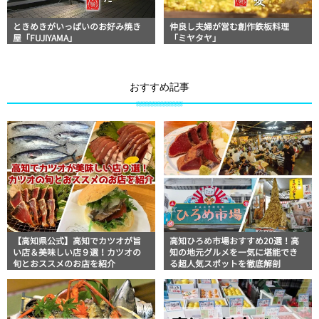
ときめきがいっぱいのお好み焼き
仲良し夫婦が営む創作鉄板料理
屋「FUJIYAMA」
「ミヤタヤ」
おすすめ記事
【高知県公式】高知でカツオが旨
高知ひろめ市場おすすめ20選！高
い店＆美味しい店９選！カツオの
知の地元グルメを一気に堪能でき
旬とおススメのお店を紹介
る超人気スポットを徹底解剖