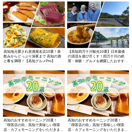
高知地元愛され居酒屋名店10選！昼
【高知四万十川観光10選】日本最後
飲みからどっぷり深夜まで 高知の酒
の清流を遊び尽くす！四万十川の絶
と肴を満喫！【高知グルメPro】
景・体験・グルメを網羅したおすすめ
ガイド
高知のおすすめモーニング20選！
高知のおすすめモーニング20選！
「喫茶店の街」高知で美味しい喫茶
「喫茶店の街」高知で美味しい喫茶
店・カフェモーニングをいただきま
店・カフェモーニングをいただきま