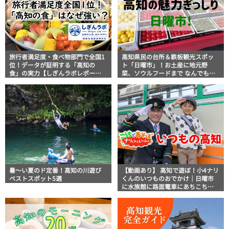
旅行者満足度・食べ物部門で全国1
高知県民の台所＆鉄板観光スポッ
位！データが証明する「高知の
ト「日曜市」！お土産に地元野
食」の実力【しぎんラボレポー
菜、ソウルフードまで なんでもそ
ト】
ろう高知の巨大街路市を徹底解
説！
暑～い夏のド定番！高知の川遊び
【動画あり】 高知で遊ぼ！小4ナリ
ベストスポット5選
くんのいつものおでかけ｜日曜市
に水族館に路面電車にあちこち巡
り