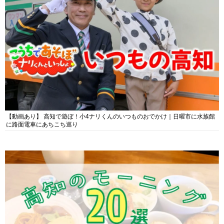
【動画あり】 高知で遊ぼ！小4ナリくんのいつものおでかけ｜日曜市に水族館
に路面電車にあちこち巡り