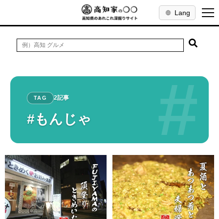
Lang
#
2記事
TAG
#もんじゃ