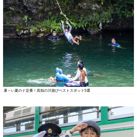
暑～い夏のド定番！高知の川遊びベストスポット5選