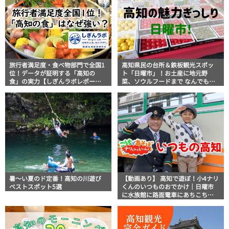
旅行者満足度・食べ物部門で全国1
高知県民の台所＆鉄板観光スポッ
位！データが証明する「高知の
ト「日曜市」！お土産に地元野
食」の実力【しぎんラボレポー
菜、ソウルフードまで なんでもそ
ト】
ろう高知の巨大街路市を徹底解
説！
暑～い夏のド定番！高知の川遊び
【動画あり】 高知で遊ぼ！小4ナリ
ベストスポット5選
くんのいつものおでかけ｜日曜市
に水族館に路面電車にあちこち巡
り