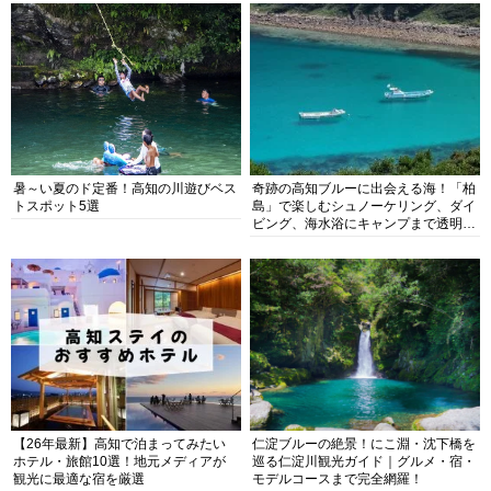
暑～い夏のド定番！高知の川遊びベス
奇跡の高知ブルーに出会える海！「柏
トスポット5選
島」で楽しむシュノーケリング、ダイ
ビング、海水浴にキャンプまで透明度
抜群の海の楽園を徹底紹介
【26年最新】高知で泊まってみたい
仁淀ブルーの絶景！にこ淵・沈下橋を
ホテル・旅館10選！地元メディアが
巡る仁淀川観光ガイド｜グルメ・宿・
観光に最適な宿を厳選
モデルコースまで完全網羅！