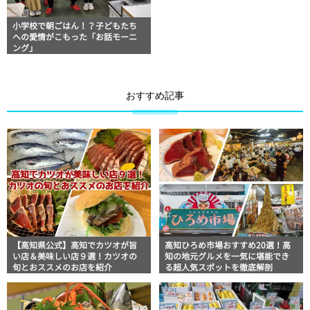
小学校で朝ごはん！？子どもたち
への愛情がこもった「お話モーニ
ング」
おすすめ記事
【高知県公式】高知でカツオが旨
高知ひろめ市場おすすめ20選！高
い店＆美味しい店９選！カツオの
知の地元グルメを一気に堪能でき
旬とおススメのお店を紹介
る超人気スポットを徹底解剖