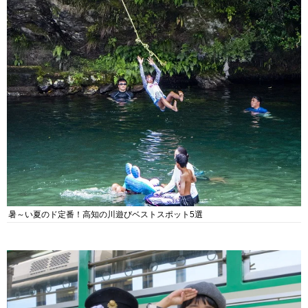
暑～い夏のド定番！高知の川遊びベストスポット5選