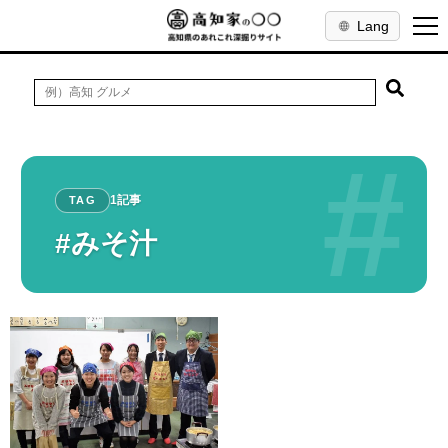
Lang
#
1記事
TAG
#みそ汁