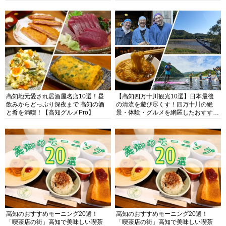
高知地元愛され居酒屋名店10選！昼
【高知四万十川観光10選】日本最後
飲みからどっぷり深夜まで 高知の酒
の清流を遊び尽くす！四万十川の絶
と肴を満喫！【高知グルメPro】
景・体験・グルメを網羅したおすすめ
ガイド
高知のおすすめモーニング20選！
高知のおすすめモーニング20選！
「喫茶店の街」高知で美味しい喫茶
「喫茶店の街」高知で美味しい喫茶