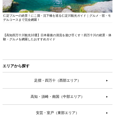
仁淀ブルーの絶景！にこ淵・沈下橋を巡る仁淀川観光ガイド｜グルメ・宿・モ
デルコースまで完全網羅！
【高知四万十川観光10選】日本最後の清流を遊び尽くす！四万十川の絶景・体
験・グルメを網羅したおすすめガイド
エリアから探す
足摺・四万十（西部エリア）
▶︎
高知・須崎・南国（中部エリア）
▶︎
安芸・室戸（東部エリア）
▶︎