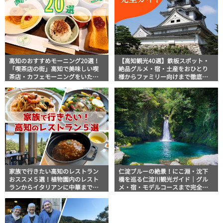
高知のおすすめモーニング20選！
【高知観光40選】鉄板スポット・
「喫茶店の街」高知で美味しい喫
絶品グルメ・宿・土産をおひとり
茶店・カフェモーニングをいただ
様からファミリー向けまで徹底解
きます！
説！
家族で行きたい高知のレストラン
仁淀ブルーの絶景！にこ淵・沈下
おススメ５選！植物園内のレスト
橋を巡る仁淀川観光ガイド｜グル
ランからイタリアンに中華まで楽
メ・宿・モデルコースまで完全網
しめる
羅！