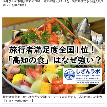
高知ひろめ市場おすすめ20選！高知の地元グルメを一気に堪能できる超人気ス
ポットを徹底解剖
旅行者満足度・食べ物部門で全国1位！データが証明する「高知の食」の実力
【しぎんラボレポート】