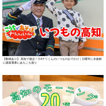
【動画あり】 高知で遊ぼ！小4ナリくんのいつものおでかけ｜日曜市に水族館
に路面電車にあちこち巡り