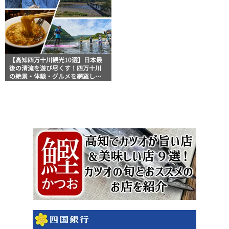
【高知四万十川観光10選】日本最
後の清流を遊び尽くす！四万十川
の絶景・体験・グルメを網羅した
おすすめガイド