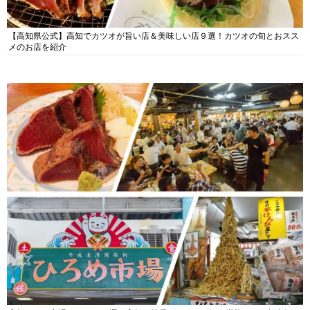
【高知県公式】高知でカツオが旨い店＆美味しい店９選！カツオの旬とおスス
メのお店を紹介