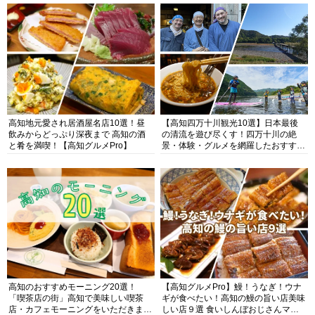
高知地元愛され居酒屋名店10選！昼
【高知四万十川観光10選】日本最後
飲みからどっぷり深夜まで 高知の酒
の清流を遊び尽くす！四万十川の絶
と肴を満喫！【高知グルメPro】
景・体験・グルメを網羅したおすすめ
ガイド
高知のおすすめモーニング20選！
【高知グルメPro】鰻！うなぎ！ウナ
「喫茶店の街」高知で美味しい喫茶
ギが食べたい！高知の鰻の旨い店美味
店・カフェモーニングをいただきま
しい店９選 食いしんぼおじさんマッ