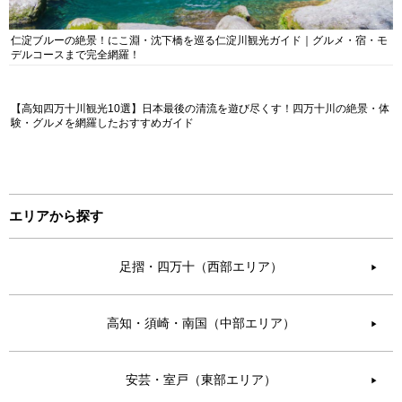
仁淀ブルーの絶景！にこ淵・沈下橋を巡る仁淀川観光ガイド｜グルメ・宿・モ
デルコースまで完全網羅！
【高知四万十川観光10選】日本最後の清流を遊び尽くす！四万十川の絶景・体
験・グルメを網羅したおすすめガイド
エリアから探す
足摺・四万十（西部エリア）
▶︎
高知・須崎・南国（中部エリア）
▶︎
安芸・室戸（東部エリア）
▶︎