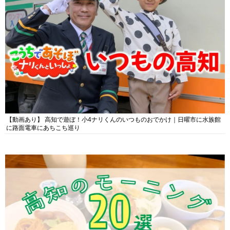
【動画あり】 高知で遊ぼ！小4ナリくんのいつものおでかけ｜日曜市に水族館
に路面電車にあちこち巡り