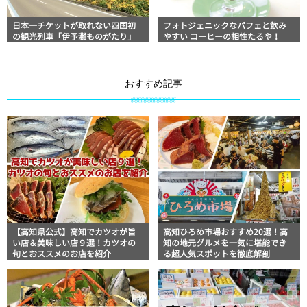
日本一チケットが取れない四国初
フォトジェニックなパフェと飲み
の観光列車「伊予灘ものがたり」
やすい コーヒーの相性たるや！
おすすめ記事
【高知県公式】高知でカツオが旨
高知ひろめ市場おすすめ20選！高
い店＆美味しい店９選！カツオの
知の地元グルメを一気に堪能でき
旬とおススメのお店を紹介
る超人気スポットを徹底解剖