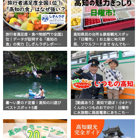
旅行者満足度・食べ物部門で全国1
高知県民の台所＆鉄板観光スポッ
位！データが証明する「高知の
ト「日曜市」！お土産に地元野
食」の実力【しぎんラボレポー
菜、ソウルフードまで なんでもそ
ト】
ろう高知の巨大街路市を徹底解
説！
暑～い夏のド定番！高知の川遊び
【動画あり】 高知で遊ぼ！小4ナリ
ベストスポット5選
くんのいつものおでかけ｜日曜市
に水族館に路面電車にあちこち巡
り