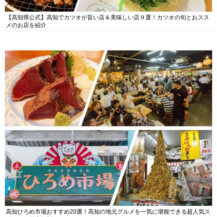
【高知県公式】高知でカツオが旨い店＆美味しい店９選！カツオの旬とおスス
メのお店を紹介
高知ひろめ市場おすすめ20選！高知の地元グルメを一気に堪能できる超人気ス