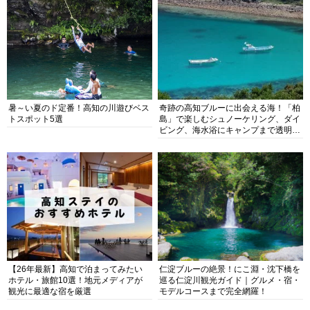
暑～い夏のド定番！高知の川遊びベス
奇跡の高知ブルーに出会える海！「柏
トスポット5選
島」で楽しむシュノーケリング、ダイ
ビング、海水浴にキャンプまで透明度
抜群の海の楽園を徹底紹介
【26年最新】高知で泊まってみたい
仁淀ブルーの絶景！にこ淵・沈下橋を
ホテル・旅館10選！地元メディアが
巡る仁淀川観光ガイド｜グルメ・宿・
観光に最適な宿を厳選
モデルコースまで完全網羅！