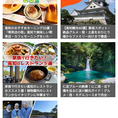
高知のおすすめモーニング20選！
【高知観光40選】鉄板スポット・
「喫茶店の街」高知で美味しい喫
絶品グルメ・宿・土産をおひとり
茶店・カフェモーニングをいただ
様からファミリー向けまで徹底解
きます！
説！
家族で行きたい高知のレストラン
仁淀ブルーの絶景！にこ淵・沈下
おススメ５選！植物園内のレスト
橋を巡る仁淀川観光ガイド｜グル
ランからイタリアンに中華まで楽
メ・宿・モデルコースまで完全網
しめる
羅！