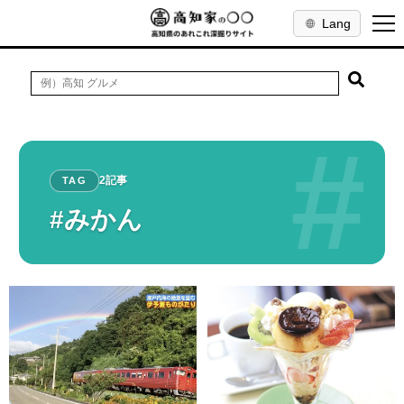
Lang
#
2記事
TAG
#みかん