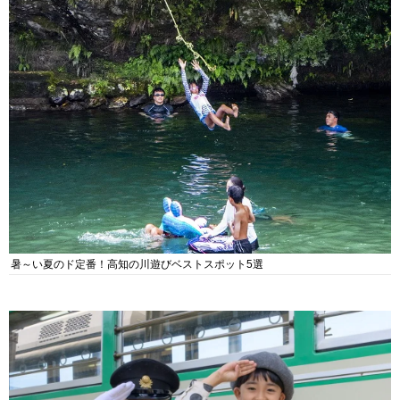
暑～い夏のド定番！高知の川遊びベストスポット5選