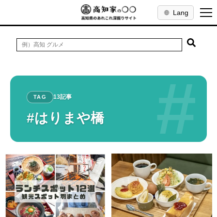
Lang
#
13記事
TAG
#はりまや橋