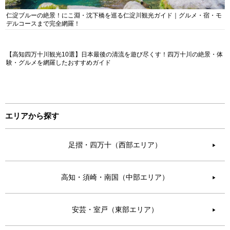
仁淀ブルーの絶景！にこ淵・沈下橋を巡る仁淀川観光ガイド｜グルメ・宿・モ
デルコースまで完全網羅！
【高知四万十川観光10選】日本最後の清流を遊び尽くす！四万十川の絶景・体
験・グルメを網羅したおすすめガイド
エリアから探す
足摺・四万十（西部エリア）
▶︎
高知・須崎・南国（中部エリア）
▶︎
安芸・室戸（東部エリア）
▶︎