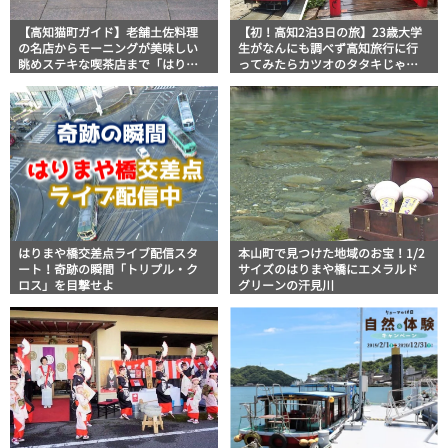
【高知猫町ガイド】老舗土佐料理
【初！高知2泊3日の旅】23歳大学
の名店からモーニングが美味しい
生がなんにも調べず高知旅行に行
眺めステキな喫茶店まで「はりま
ってみたらカツオのタタキじゃな
や橋公園」まわり
くて刺身の旨さに悶絶した【１日
目】
はりまや橋交差点ライブ配信スタ
本山町で見つけた地域のお宝！1/2
ート！奇跡の瞬間「トリプル・ク
サイズのはりまや橋にエメラルド
ロス」を目撃せよ
グリーンの汗見川