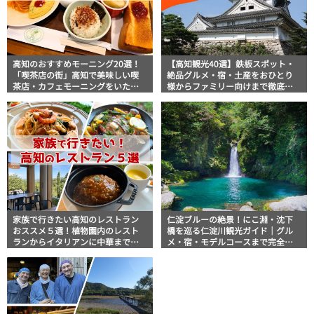
高知のおすすめモーニング20選！
【高知観光40選】鉄板スポット・
「喫茶店の街」高知で美味しい喫
絶品グルメ・宿・土産をおひとり
茶店・カフェモーニングをいただ
様からファミリー向けまで徹底解
きます！
説！
家族で行きたい高知のレストラン
仁淀ブルーの絶景！にこ淵・沈下
おススメ５選！植物園内のレスト
橋を巡る仁淀川観光ガイド｜グル
ランからイタリアンに中華まで楽
メ・宿・モデルコースまで完全網
しめる
羅！