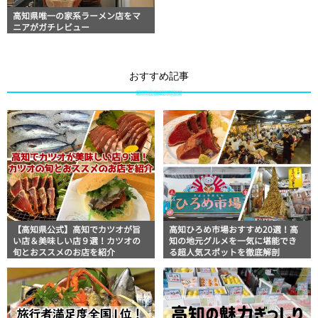
高知県唯一の家系ラーメン店をマ
ニアがガチレビュー
おすすめ記事
【高知県公式】高知でカツオが旨
高知ひろめ市場おすすめ20選！高
い店＆美味しい店９選！カツオの
知の地元グルメを一気に堪能でき
旬とおススメのお店を紹介
る超人気スポットを徹底解剖