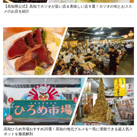
【高知県公式】高知でカツオが旨い店＆美味しい店９選！カツオの旬とおスス
メのお店を紹介
高知ひろめ市場おすすめ20選！高知の地元グルメを一気に堪能できる超人気ス
ポットを徹底解剖