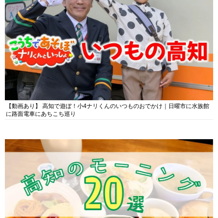
【動画あり】 高知で遊ぼ！小4ナリくんのいつものおでかけ｜日曜市に水族館
に路面電車にあちこち巡り