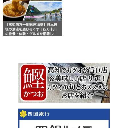
【高知四万十川観光10選】日本最
後の清流を遊び尽くす！四万十川
の絶景・体験・グルメを網羅した
おすすめガイド