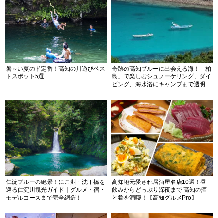
暑～い夏のド定番！高知の川遊びベス
奇跡の高知ブルーに出会える海！「柏
トスポット5選
島」で楽しむシュノーケリング、ダイ
ビング、海水浴にキャンプまで透明度
抜群の海の楽園を徹底紹介
仁淀ブルーの絶景！にこ淵・沈下橋を
高知地元愛され居酒屋名店10選！昼
巡る仁淀川観光ガイド｜グルメ・宿・
飲みからどっぷり深夜まで 高知の酒
モデルコースまで完全網羅！
と肴を満喫！【高知グルメPro】