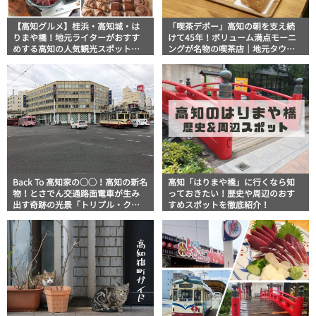
【高知グルメ】桂浜・高知城・は
「喫茶デポー」高知の朝を支え続
りまや橋！地元ライターがおすす
けて45年！ボリューム満点モーニ
めする高知の人気観光スポット周
ングが名物の喫茶店｜地元タウン
辺ランチ＆グルメ12選
誌おススメ情報【高知グルメ】
Back To 高知家の◯◯！高知の新名
高知「はりまや橋」に行くなら知
物！とさでん交通路面電車が生み
っておきたい！歴史や周辺のおす
出す奇跡の光景「トリプル・クロ
すめスポットを徹底紹介！
ス」