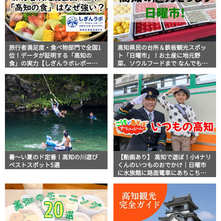
旅行者満足度・食べ物部門で全国1
高知県民の台所＆鉄板観光スポッ
位！データが証明する「高知の
ト「日曜市」！お土産に地元野
食」の実力【しぎんラボレポー
菜、ソウルフードまで なんでもそ
ト】
ろう高知の巨大街路市を徹底解
説！
暑～い夏のド定番！高知の川遊び
【動画あり】 高知で遊ぼ！小4ナリ
ベストスポット5選
くんのいつものおでかけ｜日曜市
に水族館に路面電車にあちこち巡
り