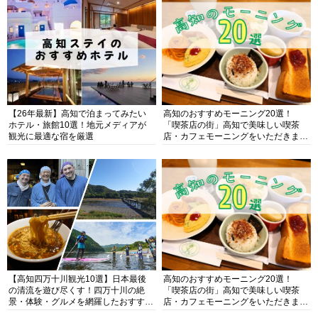
【26年最新】高知で泊まってみたい
高知のおすすめモーニング20選！
ホテル・旅館10選！地元メディアが
「喫茶店の街」高知で美味しい喫茶
観光に最適な宿を厳選
店・カフェモーニングをいただきま
す！
【高知四万十川観光10選】日本最後
高知のおすすめモーニング20選！
の清流を遊び尽くす！四万十川の絶
「喫茶店の街」高知で美味しい喫茶
景・体験・グルメを網羅したおすすめ
店・カフェモーニングをいただきま
ガイド
す！