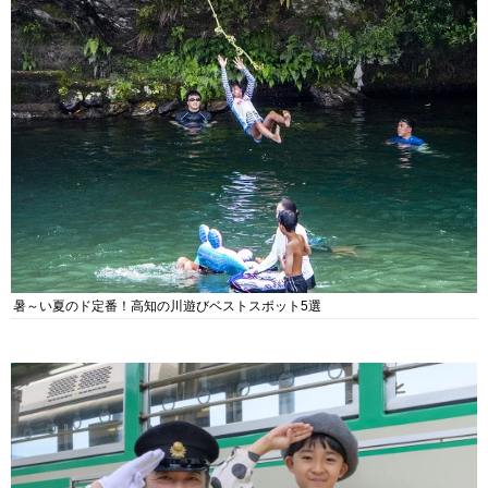
暑～い夏のド定番！高知の川遊びベストスポット5選