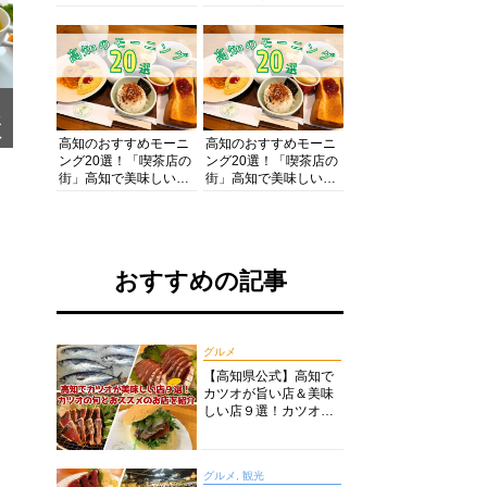
の酒と肴を満喫！【高
の絶景・体験・グルメ
知グルメPro】
を網羅したおすすめガ
イド
メ
ア
高知のおすすめモーニ
高知のおすすめモーニ
ング20選！「喫茶店の
ング20選！「喫茶店の
街」高知で美味しい喫
街」高知で美味しい喫
茶店・カフェモーニン
茶店・カフェモーニン
グをいただきます！
グをいただきます！
おすすめの記事
グルメ
【高知県公式】高知で
カツオが旨い店＆美味
しい店９選！カツオの
旬とおススメのお店を
紹介
グルメ, 観光