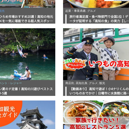
観光
起業・事業承継, グルメ
ひろめ市場おすすめ20選！高知の地元
旅行者満足度・食べ物部門で全国1位！デ
メを一気に堪能できる超人気スポット
ータが証明する「高知の食」の実力【し
底解剖
んラボレポート】
イベント・レジャー
商店街, 高知出身, グルメ, 観光
い夏のド定番！高知の川遊びベストス
【動画あり】 高知で遊ぼ！小4ナリくんの
ト5選
いつものおでかけ｜日曜市に水族館に路
電車にあちこち巡り