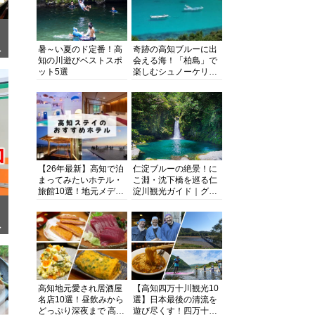
暑～い夏のド定番！高
奇跡の高知ブルーに出
ぎ
知の川遊びベストスポ
会える海！「柏島」で
ット5選
楽しむシュノーケリン
グ、ダイビング、海水
浴にキャンプまで透明
度抜群の海の楽園を徹
底紹介
【26年最新】高知で泊
仁淀ブルーの絶景！に
まってみたいホテル・
こ淵・沈下橋を巡る仁
旅館10選！地元メディ
淀川観光ガイド｜グル
アが観光に最適な宿を
メ・宿・モデルコース
厳選
まで完全網羅！
面
高知地元愛され居酒屋
【高知四万十川観光10
名店10選！昼飲みから
選】日本最後の清流を
どっぷり深夜まで 高知
遊び尽くす！四万十川