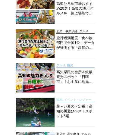
高知ひろめ市場おすす
め20選！高知の地元グ
ルメを一気に堪能でき
る超人気スポットを徹
底解剖
起業・事業承継, グルメ
旅行者満足度・食べ物
部門で全国1位！データ
が証明する「高知の
食」の実力【しぎんラ
ボレポート】
グルメ, 観光
高知県民の台所＆鉄板
観光スポット「日曜
市」！お土産に地元野
菜、ソウルフードまで
なんでもそろう高知の
巨大街路市を徹底解
観光, イベント・レジャー
説！
暑～い夏のド定番！高
知の川遊びベストスポ
ット5選
商店街, 高知出身, グルメ,