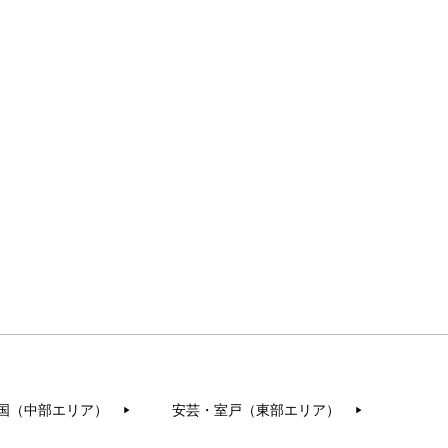
国（中部エリア）
安芸・室戸（東部エリア）
▶︎
▶︎