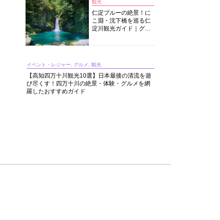
観光
仁淀ブルーの絶景！に
こ淵・沈下橋を巡る仁
淀川観光ガイド｜グル
メ・宿・モデルコース
まで完全網羅！
イベント・レジャー, グルメ, 観光
【高知四万十川観光10選】日本最後の清流を遊
び尽くす！四万十川の絶景・体験・グルメを網
羅したおすすめガイド