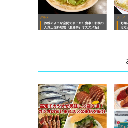
グルメ
グルメ
旅館のような空間でゆったり食事！新橋の
野菜
人気土佐料理店「浪漫亭」オススメ3品
はな