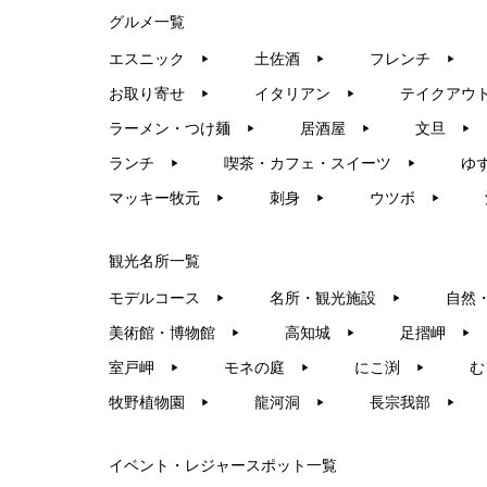
グルメ一覧
エスニック
土佐酒
フレンチ
▶︎
▶︎
▶︎
お取り寄せ
イタリアン
テイクアウ
▶︎
▶︎
ラーメン・つけ麺
居酒屋
文旦
▶︎
▶︎
▶︎
ランチ
喫茶・カフェ・スイーツ
ゆ
▶︎
▶︎
マッキー牧元
刺身
ウツボ
▶︎
▶︎
▶︎
観光名所一覧
モデルコース
名所・観光施設
自然
▶︎
▶︎
美術館・博物館
高知城
足摺岬
▶︎
▶︎
▶︎
室戸岬
モネの庭
にこ渕
む
▶︎
▶︎
▶︎
牧野植物園
龍河洞
長宗我部
▶︎
▶︎
▶︎
イベント・レジャースポット一覧