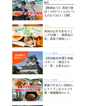
観光
【動画あり】 高知で遊
ぼ！小4ナリくんのいつ
ものおでかけ｜日曜市
に水族館に路面電車に
あちこち巡り
グルメ
高知のおすすめモーニ
ング20選！「喫茶店の
街」高知で美味しい喫
茶店・カフェモーニン
グをいただきます！
グルメ, 観光
【高知観光40選】鉄板
スポット・絶品グル
メ・宿・土産をおひと
り様からファミリー向
けまで徹底解説！
グルメ, 観光
家族で行きたい高知の
レストランおススメ５
選！植物園内のレスト
ランからイタリアンに
中華まで楽しめる