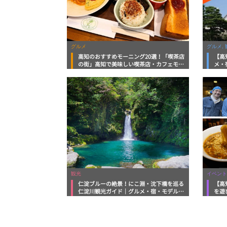
グルメ
グルメ, 
高知のおすすめモーニング20選！「喫茶店
【高
の街」高知で美味しい喫茶店・カフェモー
メ・
ニングをいただきます！
向け
観光
イベント
仁淀ブルーの絶景！にこ淵・沈下橋を巡る
【高
仁淀川観光ガイド｜グルメ・宿・モデルコ
を遊
ースまで完全網羅！
ルメ