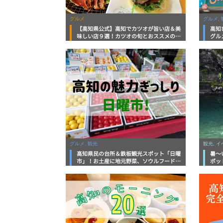
グルメ
グルメ, 
【高知県公式】高知でカツオが旨い店＆美
高知
味しい店９選！カツオの旬とおススメのお
グル
店を紹介
を徹
グルメ, 観光
観光, 
高知県民の台所＆鉄板観光スポット「日曜
暑～
市」！お土産に地元野菜、ソウルフードま
ポッ
で なんでもそろう高知の巨大街路市を徹
底解説！