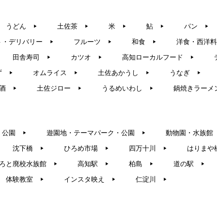
うどん
土佐茶
米
鮎
パン
▶︎
▶︎
▶︎
▶︎
▶︎
ト・デリバリー
フルーツ
和食
洋食・西洋料
▶︎
▶︎
▶︎
田舎寿司
カツオ
高知ローカルフード
▶︎
▶︎
▶︎
ず
オムライス
土佐あかうし
うなぎ
▶︎
▶︎
▶︎
▶︎
酒
土佐ジロー
うるめいわし
鍋焼きラーメ
▶︎
▶︎
▶︎
・公園
遊園地・テーマパーク・公園
動物園・水族館
▶︎
▶︎
沈下橋
ひろめ市場
四万十川
はりまや
▶︎
▶︎
▶︎
ろと廃校水族館
高知駅
柏島
道の駅
▶︎
▶︎
▶︎
▶︎
体験教室
インスタ映え
仁淀川
▶︎
▶︎
▶︎