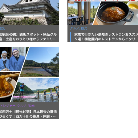
観光
グルメ, 観光
知観光40選】鉄板スポット・絶品グル
家族で行きたい高知のレストランおスス
宿・土産をおひとり様からファミリー
５選！植物園内のレストランからイタリ
まで徹底解説！
ンに中華まで楽しめる
・レジャー, グルメ, 観光
知四万十川観光10選】日本最後の清流
び尽くす！四万十川の絶景・体験・グ
を網羅したおすすめガイド