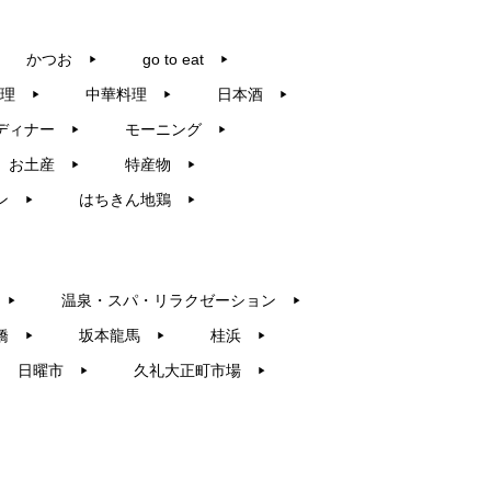
かつお
go to eat
▶︎
▶︎
理
中華料理
日本酒
▶︎
▶︎
▶︎
ディナー
モーニング
▶︎
▶︎
お土産
特産物
▶︎
▶︎
ン
はちきん地鶏
▶︎
▶︎
温泉・スパ・リラクゼーション
▶︎
▶︎
橋
坂本龍馬
桂浜
▶︎
▶︎
▶︎
日曜市
久礼大正町市場
▶︎
▶︎