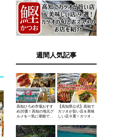
週間人気記事
高知ひろめ市場おすす
【高知県公式】高知で
め20選！高知の地元グ
カツオが旨い店＆美味
ルメを一気に堪能でき
しい店９選！カツオの
る超人気スポットを徹
旬とおススメのお店を
底解剖
紹介