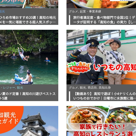
観光
グルメ, 起業・事業承継
ひろめ市場おすすめ20選！高知の地元
旅行者満足度・食べ物部門で全国1位！デ
メを一気に堪能できる超人気スポット
ータが証明する「高知の食」の実力【し
底解剖
んラボレポート】
・レジャー, 観光
グルメ, 観光, 商店街, 高知出身
い夏のド定番！高知の川遊びベストス
【動画あり】 高知で遊ぼ！小4ナリくんの
ト5選
いつものおでかけ｜日曜市に水族館に路
電車にあちこち巡り