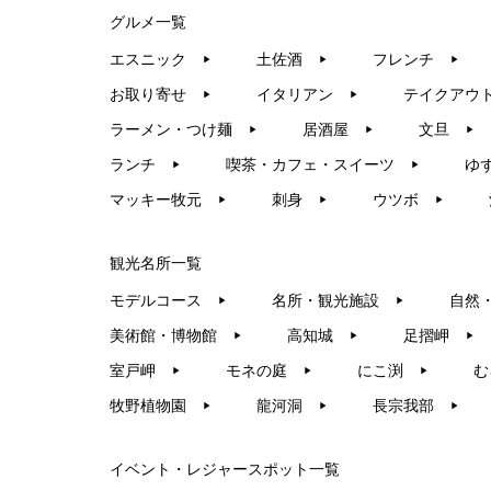
グルメ一覧
エスニック
土佐酒
フレンチ
▶︎
▶︎
▶︎
お取り寄せ
イタリアン
テイクアウ
▶︎
▶︎
ラーメン・つけ麺
居酒屋
文旦
▶︎
▶︎
▶︎
ランチ
喫茶・カフェ・スイーツ
ゆ
▶︎
▶︎
マッキー牧元
刺身
ウツボ
▶︎
▶︎
▶︎
観光名所一覧
モデルコース
名所・観光施設
自然
▶︎
▶︎
美術館・博物館
高知城
足摺岬
▶︎
▶︎
▶︎
室戸岬
モネの庭
にこ渕
む
▶︎
▶︎
▶︎
牧野植物園
龍河洞
長宗我部
▶︎
▶︎
▶︎
イベント・レジャースポット一覧