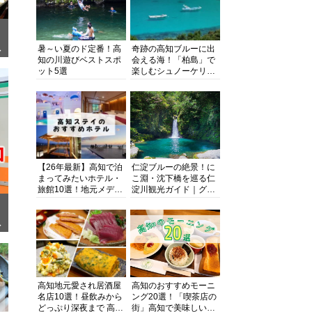
暑～い夏のド定番！高
奇跡の高知ブルーに出
ぎ
知の川遊びベストスポ
会える海！「柏島」で
ット5選
楽しむシュノーケリン
グ、ダイビング、海水
浴にキャンプまで透明
度抜群の海の楽園を徹
底紹介
【26年最新】高知で泊
仁淀ブルーの絶景！に
まってみたいホテル・
こ淵・沈下橋を巡る仁
旅館10選！地元メディ
淀川観光ガイド｜グル
アが観光に最適な宿を
メ・宿・モデルコース
厳選
まで完全網羅！
面
高知地元愛され居酒屋
高知のおすすめモーニ
名店10選！昼飲みから
ング20選！「喫茶店の
どっぷり深夜まで 高知
街」高知で美味しい喫