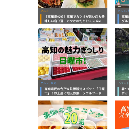
グルメ
グルメ, 
【高知県公式】高知でカツオが旨い店＆美
高知
味しい店９選！カツオの旬とおススメのお
グル
店を紹介
を徹
グルメ, 観光
イベント
高知県民の台所＆鉄板観光スポット「日曜
暑～
市」！お土産に地元野菜、ソウルフードま
ポッ
で なんでもそろう高知の巨大街路市を徹
底解説！