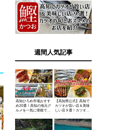
週間人気記事
高知ひろめ市場おすす
【高知県公式】高知で
め20選！高知の地元グ
カツオが旨い店＆美味
ルメを一気に堪能でき
しい店９選！カツオの
る超人気スポットを徹
旬とおススメのお店を
底解剖
紹介