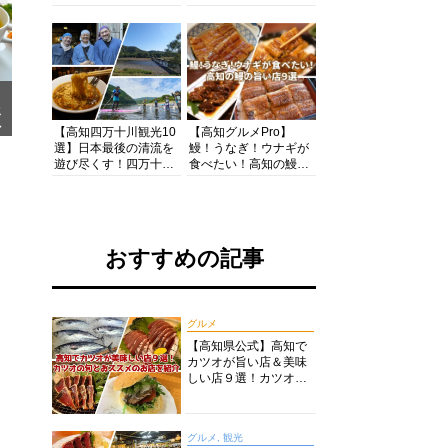
の酒と肴を満喫！【高
茶店・カフェモーニン
知グルメPro】
グをいただきます！
メ
ア
【高知四万十川観光10
【高知グルメPro】
選】日本最後の清流を
鰻！うなぎ！ウナギが
遊び尽くす！四万十川
食べたい！高知の鰻の
の絶景・体験・グルメ
旨い店美味しい店９選
を網羅したおすすめガ
食いしんぼおじさんマ
イド
ッキー牧元の高知満腹
日記セレクション
おすすめの記事
グルメ
【高知県公式】高知で
カツオが旨い店＆美味
しい店９選！カツオの
旬とおススメのお店を
紹介
グルメ, 観光