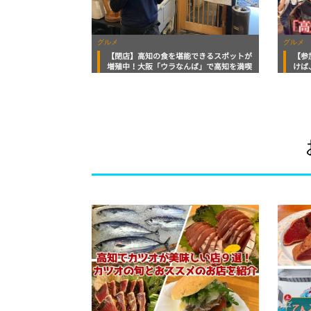
グルメ
グルメ
【閉店】高知の食を堪能できるスポットが
【参
増殖中！大阪「ウラなんば」で高知を満喫
けば