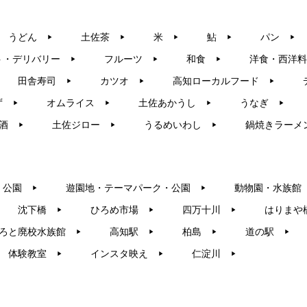
うどん
土佐茶
米
鮎
パン
▶︎
▶︎
▶︎
▶︎
▶︎
ト・デリバリー
フルーツ
和食
洋食・西洋料
▶︎
▶︎
▶︎
田舎寿司
カツオ
高知ローカルフード
▶︎
▶︎
▶︎
ず
オムライス
土佐あかうし
うなぎ
▶︎
▶︎
▶︎
▶︎
酒
土佐ジロー
うるめいわし
鍋焼きラーメ
▶︎
▶︎
▶︎
・公園
遊園地・テーマパーク・公園
動物園・水族館
▶︎
▶︎
沈下橋
ひろめ市場
四万十川
はりまや
▶︎
▶︎
▶︎
ろと廃校水族館
高知駅
柏島
道の駅
▶︎
▶︎
▶︎
▶︎
体験教室
インスタ映え
仁淀川
▶︎
▶︎
▶︎