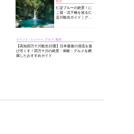
観光
仁淀ブルーの絶景！に
こ淵・沈下橋を巡る仁
淀川観光ガイド｜グル
メ・宿・モデルコース
まで完全網羅！
イベント・レジャー, グルメ, 観光
【高知四万十川観光10選】日本最後の清流を遊
び尽くす！四万十川の絶景・体験・グルメを網
羅したおすすめガイド