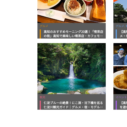
グルメ
グルメ, 
高知のおすすめモーニング20選！「喫茶店
【高
の街」高知で美味しい喫茶店・カフェモー
メ・
ニングをいただきます！
向け
観光
イベント
仁淀ブルーの絶景！にこ淵・沈下橋を巡る
【高
仁淀川観光ガイド｜グルメ・宿・モデルコ
を遊
ースまで完全網羅！
ルメ