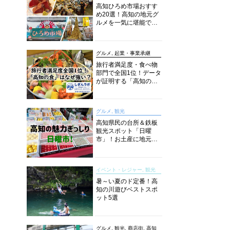
高知ひろめ市場おすす
め20選！高知の地元グ
ルメを一気に堪能でき
る超人気スポットを徹
底解剖
グルメ, 起業・事業承継
旅行者満足度・食べ物
部門で全国1位！データ
が証明する「高知の
食」の実力【しぎんラ
ボレポート】
グルメ, 観光
高知県民の台所＆鉄板
観光スポット「日曜
市」！お土産に地元野
菜、ソウルフードまで
なんでもそろう高知の
巨大街路市を徹底解
イベント・レジャー, 観光
説！
暑～い夏のド定番！高
知の川遊びベストスポ
ット5選
グルメ, 観光, 商店街, 高知