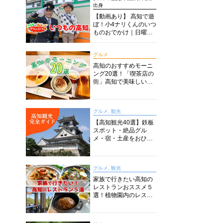
出身
【動画あり】 高知で遊
ぼ！小4ナリくんのいつ
ものおでかけ｜日曜市
に水族館に路面電車に
あちこち巡り
グルメ
高知のおすすめモーニ
ング20選！「喫茶店の
街」高知で美味しい喫
茶店・カフェモーニン
グをいただきます！
グルメ, 観光
【高知観光40選】鉄板
スポット・絶品グル
メ・宿・土産をおひと
り様からファミリー向
けまで徹底解説！
グルメ, 観光
家族で行きたい高知の
レストランおススメ５
選！植物園内のレスト
ランからイタリアンに
中華まで楽しめる