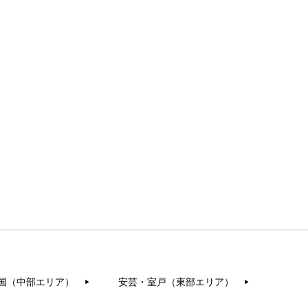
国（中部エリア）
安芸・室戸（東部エリア）
▶︎
▶︎