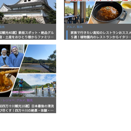
観光
グルメ, 観光
知観光40選】鉄板スポット・絶品グル
家族で行きたい高知のレストランおスス
宿・土産をおひとり様からファミリー
５選！植物園内のレストランからイタリ
まで徹底解説！
ンに中華まで楽しめる
・レジャー, グルメ, 観光
知四万十川観光10選】日本最後の清流
び尽くす！四万十川の絶景・体験・グ
を網羅したおすすめガイド