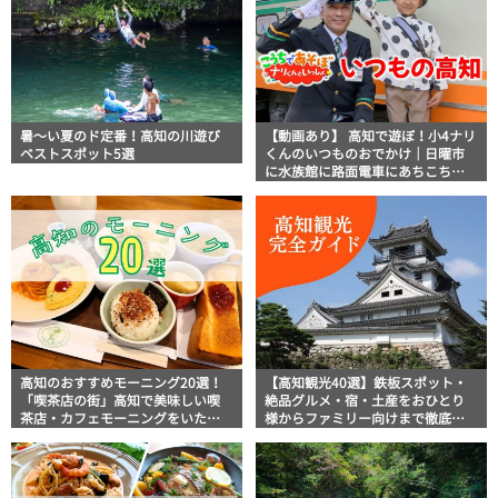
暑～い夏のド定番！高知の川遊び
【動画あり】 高知で遊ぼ！小4ナリ
ベストスポット5選
くんのいつものおでかけ｜日曜市
に水族館に路面電車にあちこち巡
り
高知のおすすめモーニング20選！
【高知観光40選】鉄板スポット・
「喫茶店の街」高知で美味しい喫
絶品グルメ・宿・土産をおひとり
茶店・カフェモーニングをいただ
様からファミリー向けまで徹底解
きます！
説！