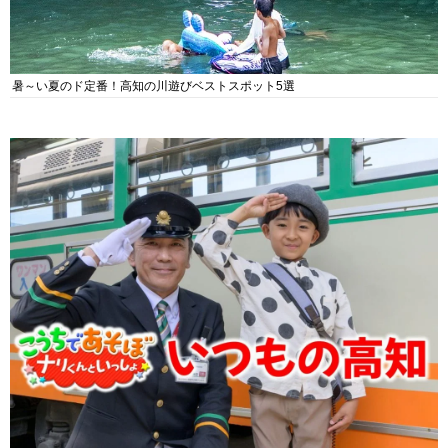
暑～い夏のド定番！高知の川遊びベストスポット5選