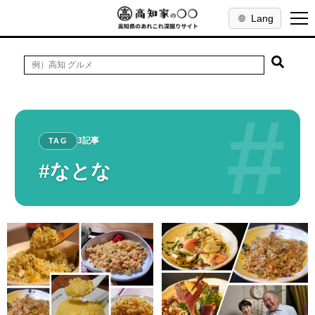
Lang
#
3記事
TAG
#なとな