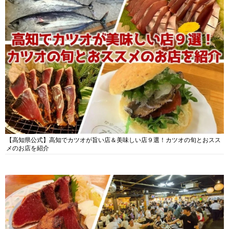
【高知県公式】高知でカツオが旨い店＆美味しい店９選！カツオの旬とおスス
メのお店を紹介