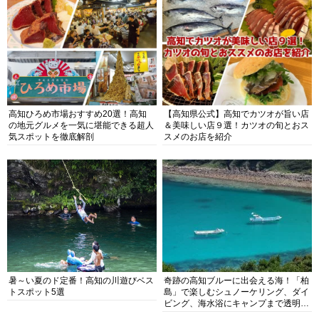
高知ひろめ市場おすすめ20選！高知
【高知県公式】高知でカツオが旨い店
の地元グルメを一気に堪能できる超人
＆美味しい店９選！カツオの旬とおス
気スポットを徹底解剖
スメのお店を紹介
暑～い夏のド定番！高知の川遊びベス
奇跡の高知ブルーに出会える海！「柏
トスポット5選
島」で楽しむシュノーケリング、ダイ
ビング、海水浴にキャンプまで透明度
抜群の海の楽園を徹底紹介