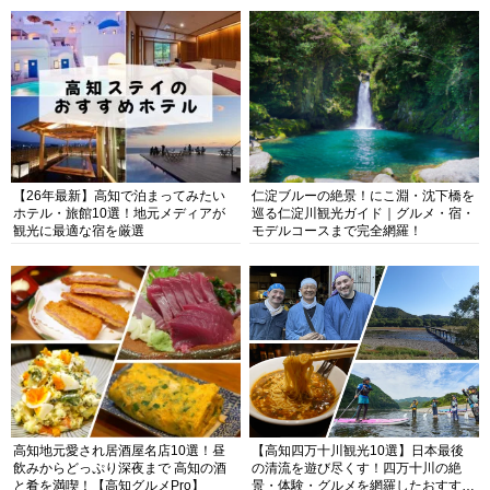
【26年最新】高知で泊まってみたい
仁淀ブルーの絶景！にこ淵・沈下橋を
ホテル・旅館10選！地元メディアが
巡る仁淀川観光ガイド｜グルメ・宿・
観光に最適な宿を厳選
モデルコースまで完全網羅！
高知地元愛され居酒屋名店10選！昼
【高知四万十川観光10選】日本最後
飲みからどっぷり深夜まで 高知の酒
の清流を遊び尽くす！四万十川の絶
と肴を満喫！【高知グルメPro】
景・体験・グルメを網羅したおすすめ