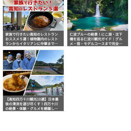
家族で行きたい高知のレストラン
仁淀ブルーの絶景！にこ淵・沈下
おススメ５選！植物園内のレスト
橋を巡る仁淀川観光ガイド｜グル
ランからイタリアンに中華まで楽
メ・宿・モデルコースまで完全網
しめる
羅！
【高知四万十川観光10選】日本最
後の清流を遊び尽くす！四万十川
の絶景・体験・グルメを網羅した
おすすめガイド