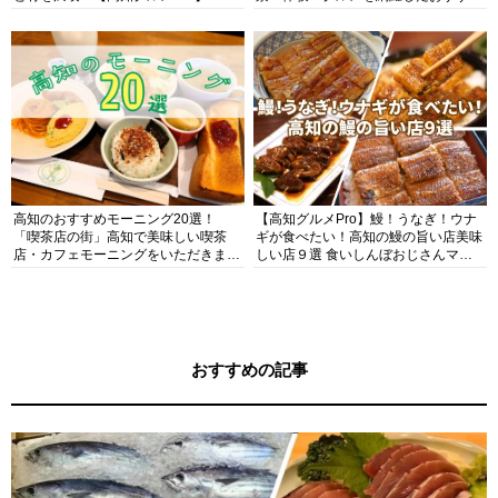
ガイド
高知のおすすめモーニング20選！
【高知グルメPro】鰻！うなぎ！ウナ
「喫茶店の街」高知で美味しい喫茶
ギが食べたい！高知の鰻の旨い店美味
店・カフェモーニングをいただきま
しい店９選 食いしんぼおじさんマッ
す！
キー牧元の高知満腹日記セレクション
おすすめの記事