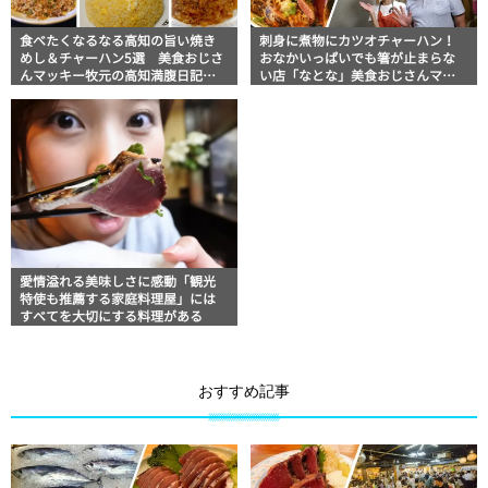
食べたくなるなる高知の旨い焼き
刺身に煮物にカツオチャーハン！
めし＆チャーハン5選 美食おじさ
おなかいっぱいでも箸が止まらな
んマッキー牧元の高知満腹日記セ
い店「なとな」美食おじさんマッ
レクション
キー牧元の高知満腹日記
愛情溢れる美味しさに感動「観光
特使も推薦する家庭料理屋」には
すべてを大切にする料理がある
おすすめ記事