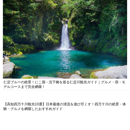
仁淀ブルーの絶景！にこ淵・沈下橋を巡る仁淀川観光ガイド｜グルメ・宿・モ
デルコースまで完全網羅！
【高知四万十川観光10選】日本最後の清流を遊び尽くす！四万十川の絶景・体
験・グルメを網羅したおすすめガイド