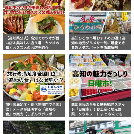
【高知県公式】高知でカツオが旨
高知ひろめ市場おすすめ20選！高
い店＆美味しい店９選！カツオの
知の地元グルメを一気に堪能でき
旬とおススメのお店を紹介
る超人気スポットを徹底解剖
旅行者満足度・食べ物部門で全国1
高知県民の台所＆鉄板観光スポッ
位！データが証明する「高知の
ト「日曜市」！お土産に地元野
食」の実力【しぎんラボレポー
菜、ソウルフードまで なんでもそ
ト】
ろう高知の巨大街路市を徹底解
説！