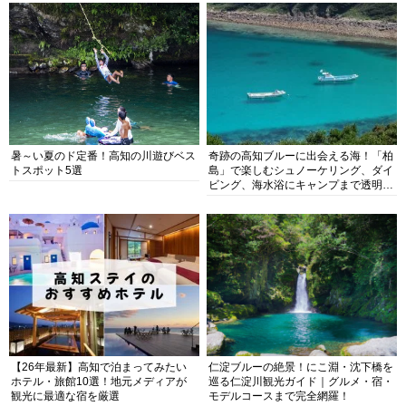
暑～い夏のド定番！高知の川遊びベス
奇跡の高知ブルーに出会える海！「柏
トスポット5選
島」で楽しむシュノーケリング、ダイ
ビング、海水浴にキャンプまで透明度
抜群の海の楽園を徹底紹介
【26年最新】高知で泊まってみたい
仁淀ブルーの絶景！にこ淵・沈下橋を
ホテル・旅館10選！地元メディアが
巡る仁淀川観光ガイド｜グルメ・宿・
観光に最適な宿を厳選
モデルコースまで完全網羅！