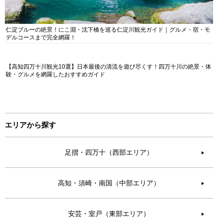
仁淀ブルーの絶景！にこ淵・沈下橋を巡る仁淀川観光ガイド｜グルメ・宿・モ
デルコースまで完全網羅！
【高知四万十川観光10選】日本最後の清流を遊び尽くす！四万十川の絶景・体
験・グルメを網羅したおすすめガイド
エリアから探す
足摺・四万十（西部エリア）
▶︎
高知・須崎・南国（中部エリア）
▶︎
安芸・室戸（東部エリア）
▶︎