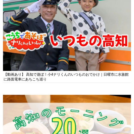
【動画あり】 高知で遊ぼ！小4ナリくんのいつものおでかけ｜日曜市に水族館
に路面電車にあちこち巡り