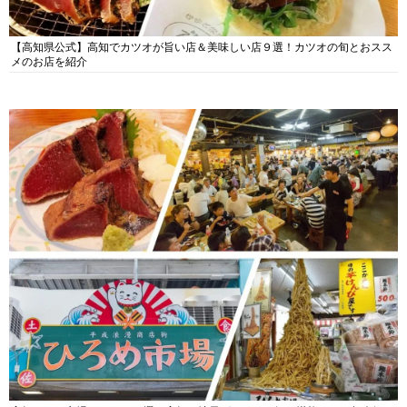
【高知県公式】高知でカツオが旨い店＆美味しい店９選！カツオの旬とおスス
メのお店を紹介