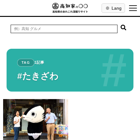
Lang
#
1記事
TAG
#たきざわ