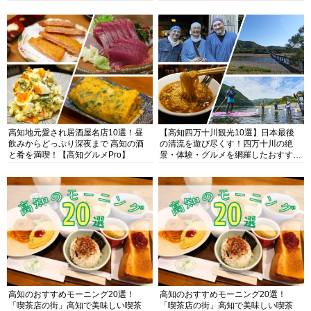
高知地元愛され居酒屋名店10選！昼
【高知四万十川観光10選】日本最後
飲みからどっぷり深夜まで 高知の酒
の清流を遊び尽くす！四万十川の絶
と肴を満喫！【高知グルメPro】
景・体験・グルメを網羅したおすすめ
ガイド
高知のおすすめモーニング20選！
高知のおすすめモーニング20選！
「喫茶店の街」高知で美味しい喫茶
「喫茶店の街」高知で美味しい喫茶