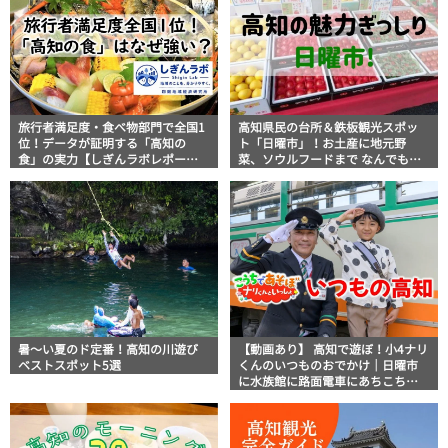
旅行者満足度・食べ物部門で全国1
高知県民の台所＆鉄板観光スポッ
位！データが証明する「高知の
ト「日曜市」！お土産に地元野
食」の実力【しぎんラボレポー
菜、ソウルフードまで なんでもそ
ト】
ろう高知の巨大街路市を徹底解
説！
暑～い夏のド定番！高知の川遊び
【動画あり】 高知で遊ぼ！小4ナリ
ベストスポット5選
くんのいつものおでかけ｜日曜市
に水族館に路面電車にあちこち巡
り