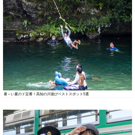
暑～い夏のド定番！高知の川遊びベストスポット5選