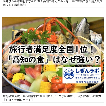
高知ひろめ市場おすすめ20選！高知の地元グルメを一気に堪能できる超人気ス
ポットを徹底解剖
旅行者満足度・食べ物部門で全国1位！データが証明する「高知の食」の実力
【しぎんラボレポート】