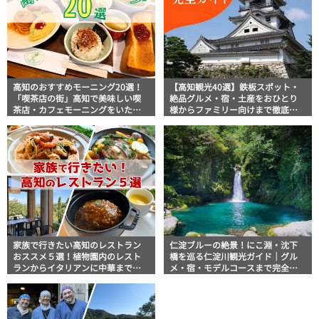
高知のおすすめモーニング20選！
【高知観光40選】鉄板スポット・
「喫茶店の街」高知で美味しい喫
絶品グルメ・宿・土産をおひとり
茶店・カフェモーニングをいただ
様からファミリー向けまで徹底解
きます！
説！
家族で行きたい高知のレストラン
仁淀ブルーの絶景！にこ淵・沈下
おススメ５選！植物園内のレスト
橋を巡る仁淀川観光ガイド｜グル
ランからイタリアンに中華まで楽
メ・宿・モデルコースまで完全網
しめる
羅！