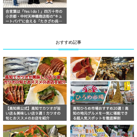
合言葉は「Yes I do！」四万十市の
小京都・中村天神橋商店街の“キュ
ートパパ”に会える「たきざわ呉服
店」
おすすめ記事
【高知県公式】高知でカツオが旨
高知ひろめ市場おすすめ20選！高
い店＆美味しい店９選！カツオの
知の地元グルメを一気に堪能でき
旬とおススメのお店を紹介
る超人気スポットを徹底解剖