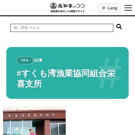
Lang
#
1記事
TAG
#すくも湾漁業協同組合栄
喜支所