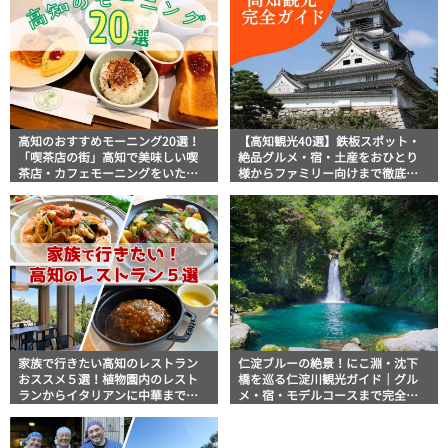
高知のおすすめモーニング20選！
【高知観光40選】鉄板スポット・
「喫茶店の街」高知で美味しい喫
絶品グルメ・宿・土産をおひとり
茶店・カフェモーニングをいただ
様からファミリー向けまで徹底解
きます！
説！
家族で行きたい高知のレストラン
仁淀ブルーの絶景！にこ淵・沈下
おススメ５選！植物園内のレスト
橋を巡る仁淀川観光ガイド｜グル
ランからイタリアンに中華まで楽
メ・宿・モデルコースまで完全網
しめる
羅！