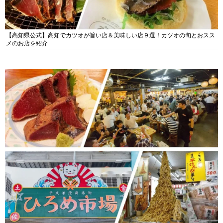
【高知県公式】高知でカツオが旨い店＆美味しい店９選！カツオの旬とおスス
メのお店を紹介