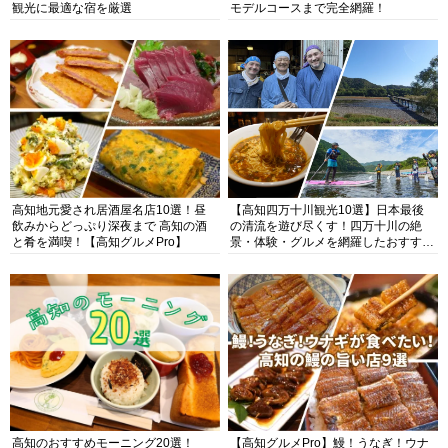
観光に最適な宿を厳選
モデルコースまで完全網羅！
高知地元愛され居酒屋名店10選！昼
【高知四万十川観光10選】日本最後
飲みからどっぷり深夜まで 高知の酒
の清流を遊び尽くす！四万十川の絶
と肴を満喫！【高知グルメPro】
景・体験・グルメを網羅したおすすめ
ガイド
高知のおすすめモーニング20選！
【高知グルメPro】鰻！うなぎ！ウナ