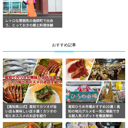
レトロな雰囲気の漁師町で出会
う、とっておきの郷土料理体験
おすすめ記事
【高知県公式】高知でカツオが旨
高知ひろめ市場おすすめ20選！高
い店＆美味しい店９選！カツオの
知の地元グルメを一気に堪能でき
旬とおススメのお店を紹介
る超人気スポットを徹底解剖