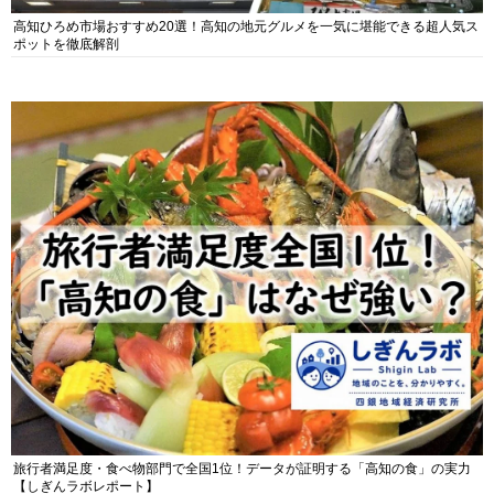
高知ひろめ市場おすすめ20選！高知の地元グルメを一気に堪能できる超人気ス
ポットを徹底解剖
旅行者満足度・食べ物部門で全国1位！データが証明する「高知の食」の実力
【しぎんラボレポート】