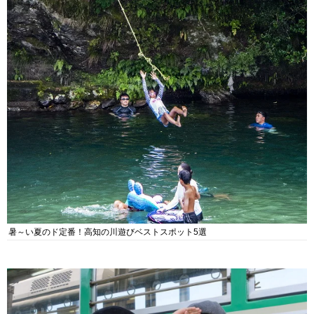
暑～い夏のド定番！高知の川遊びベストスポット5選