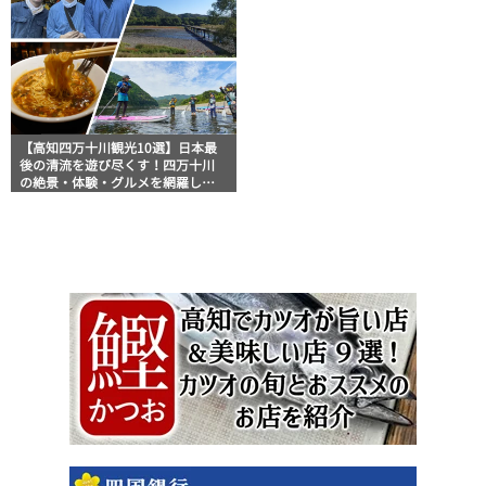
【高知四万十川観光10選】日本最
後の清流を遊び尽くす！四万十川
の絶景・体験・グルメを網羅した
おすすめガイド