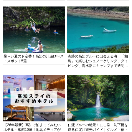
暑～い夏のド定番！高知の川遊びベス
奇跡の高知ブルーに出会える海！「柏
トスポット5選
島」で楽しむシュノーケリング、ダイ
ビング、海水浴にキャンプまで透明度
抜群の海の楽園を徹底紹介
【26年最新】高知で泊まってみたい
仁淀ブルーの絶景！にこ淵・沈下橋を
ホテル・旅館10選！地元メディアが
巡る仁淀川観光ガイド｜グルメ・宿・