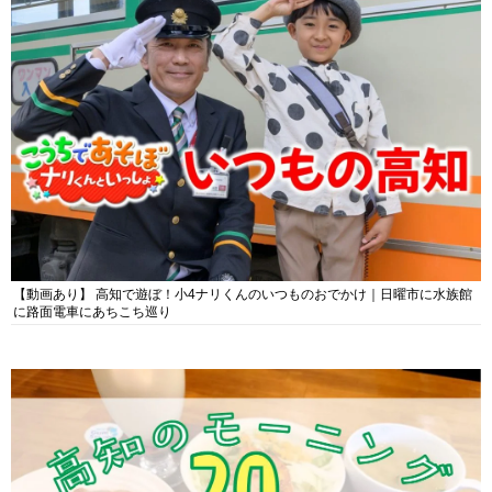
【動画あり】 高知で遊ぼ！小4ナリくんのいつものおでかけ｜日曜市に水族館
に路面電車にあちこち巡り