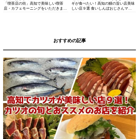
「喫茶店の街」高知で美味しい喫茶
ギが食べたい！高知の鰻の旨い店美味
店・カフェモーニングをいただきま
しい店９選 食いしんぼおじさんマッ
す！
キー牧元の高知満腹日記セレクション
おすすめの記事