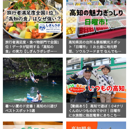
旅行者満足度・食べ物部門で全国1
高知県民の台所＆鉄板観光スポッ
位！データが証明する「高知の
ト「日曜市」！お土産に地元野
食」の実力【しぎんラボレポー
菜、ソウルフードまで なんでもそ
ト】
ろう高知の巨大街路市を徹底解
説！
暑～い夏のド定番！高知の川遊び
【動画あり】 高知で遊ぼ！小4ナリ
ベストスポット5選
くんのいつものおでかけ｜日曜市
に水族館に路面電車にあちこち巡
り