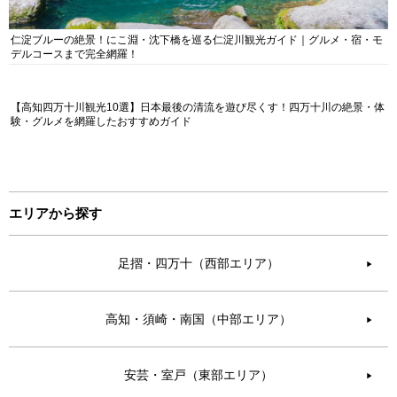
仁淀ブルーの絶景！にこ淵・沈下橋を巡る仁淀川観光ガイド｜グルメ・宿・モ
デルコースまで完全網羅！
【高知四万十川観光10選】日本最後の清流を遊び尽くす！四万十川の絶景・体
験・グルメを網羅したおすすめガイド
エリアから探す
足摺・四万十（西部エリア）
▶︎
高知・須崎・南国（中部エリア）
▶︎
安芸・室戸（東部エリア）
▶︎