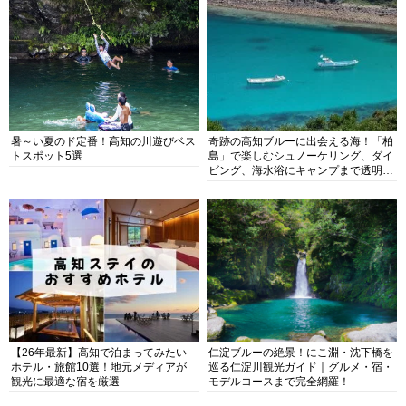
暑～い夏のド定番！高知の川遊びベス
奇跡の高知ブルーに出会える海！「柏
トスポット5選
島」で楽しむシュノーケリング、ダイ
ビング、海水浴にキャンプまで透明度
抜群の海の楽園を徹底紹介
【26年最新】高知で泊まってみたい
仁淀ブルーの絶景！にこ淵・沈下橋を
ホテル・旅館10選！地元メディアが
巡る仁淀川観光ガイド｜グルメ・宿・
観光に最適な宿を厳選
モデルコースまで完全網羅！