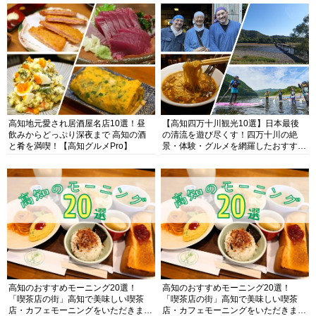
高知地元愛され居酒屋名店10選！昼
【高知四万十川観光10選】日本最後
飲みからどっぷり深夜まで 高知の酒
の清流を遊び尽くす！四万十川の絶
と肴を満喫！【高知グルメPro】
景・体験・グルメを網羅したおすすめ
ガイド
高知のおすすめモーニング20選！
高知のおすすめモーニング20選！
「喫茶店の街」高知で美味しい喫茶
「喫茶店の街」高知で美味しい喫茶
店・カフェモーニングをいただきま
店・カフェモーニングをいただきま