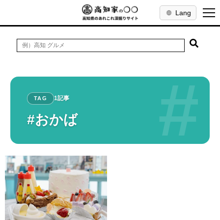
Lang
#
1記事
TAG
#おかば