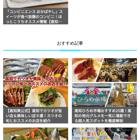
「コンビニエンス おかばやし」ス
イーツが食べ放題のコンビニ！ほ
っとこうちオススメ情報【高知グ
ルメ】
おすすめ記事
【高知県公式】高知でカツオが旨
高知ひろめ市場おすすめ20選！高
い店＆美味しい店９選！カツオの
知の地元グルメを一気に堪能でき
旬とおススメのお店を紹介
る超人気スポットを徹底解剖