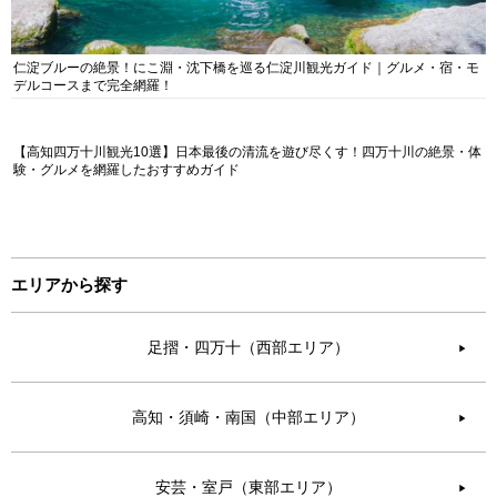
仁淀ブルーの絶景！にこ淵・沈下橋を巡る仁淀川観光ガイド｜グルメ・宿・モ
デルコースまで完全網羅！
【高知四万十川観光10選】日本最後の清流を遊び尽くす！四万十川の絶景・体
験・グルメを網羅したおすすめガイド
エリアから探す
足摺・四万十（西部エリア）
▶︎
高知・須崎・南国（中部エリア）
▶︎
安芸・室戸（東部エリア）
▶︎