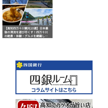
【高知四万十川観光10選】日本最
後の清流を遊び尽くす！四万十川
の絶景・体験・グルメを網羅した
おすすめガイド