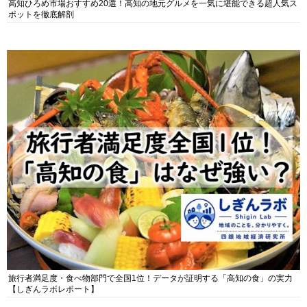
高知ひろめ市場おすすめ20選！高知の地元グルメを一気に堪能できる超人気ス
ポットを徹底解剖
旅行者満足度・食べ物部門で全国1位！データが証明する「高知の食」の実力
【しぎんラボレポート】