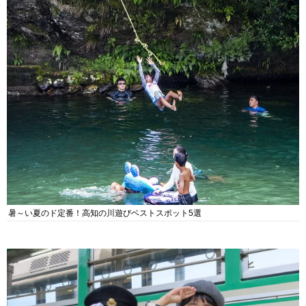
暑～い夏のド定番！高知の川遊びベストスポット5選