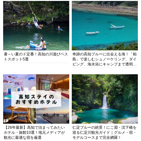
暑～い夏のド定番！高知の川遊びベス
奇跡の高知ブルーに出会える海！「柏
トスポット5選
島」で楽しむシュノーケリング、ダイ
ビング、海水浴にキャンプまで透明度
抜群の海の楽園を徹底紹介
【26年最新】高知で泊まってみたい
仁淀ブルーの絶景！にこ淵・沈下橋を
ホテル・旅館10選！地元メディアが
巡る仁淀川観光ガイド｜グルメ・宿・
観光に最適な宿を厳選
モデルコースまで完全網羅！