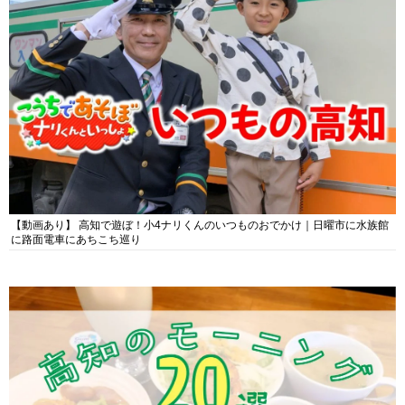
【動画あり】 高知で遊ぼ！小4ナリくんのいつものおでかけ｜日曜市に水族館
に路面電車にあちこち巡り