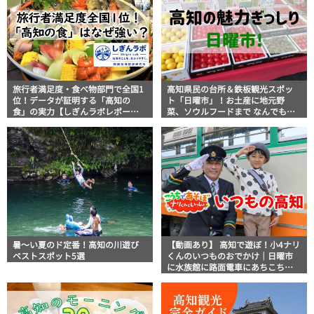
旅行者満足度・食べ物部門で全国1
高知県民の台所＆鉄板観光スポッ
位！データが証明する「高知の
ト「日曜市」！お土産に地元野
食」の実力【しぎんラボレポー
菜、ソウルフードまで なんでもそ
ト】
ろう高知の巨大街路市を徹底解
説！
暑～い夏のド定番！高知の川遊び
【動画あり】 高知で遊ぼ！小4ナリ
ベストスポット5選
くんのいつものおでかけ｜日曜市
に水族館に路面電車にあちこち巡
り