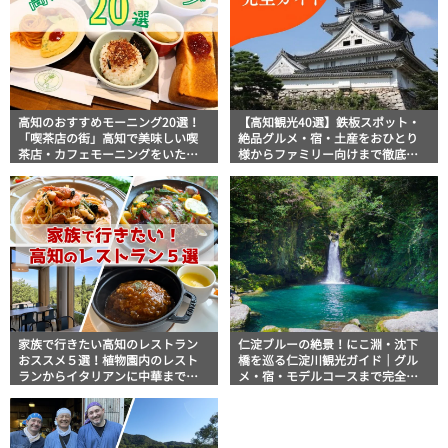
高知のおすすめモーニング20選！
【高知観光40選】鉄板スポット・
「喫茶店の街」高知で美味しい喫
絶品グルメ・宿・土産をおひとり
茶店・カフェモーニングをいただ
様からファミリー向けまで徹底解
きます！
説！
家族で行きたい高知のレストラン
仁淀ブルーの絶景！にこ淵・沈下
おススメ５選！植物園内のレスト
橋を巡る仁淀川観光ガイド｜グル
ランからイタリアンに中華まで楽
メ・宿・モデルコースまで完全網
しめる
羅！