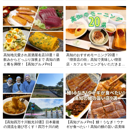
高知地元愛され居酒屋名店10選！昼
高知のおすすめモーニング20選！
飲みからどっぷり深夜まで 高知の酒
「喫茶店の街」高知で美味しい喫茶
と肴を満喫！【高知グルメPro】
店・カフェモーニングをいただきま
す！
【高知四万十川観光10選】日本最後
【高知グルメPro】鰻！うなぎ！ウナ
の清流を遊び尽くす！四万十川の絶
ギが食べたい！高知の鰻の旨い店美味