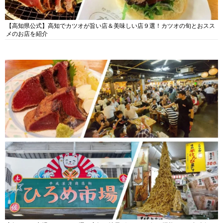
【高知県公式】高知でカツオが旨い店＆美味しい店９選！カツオの旬とおスス
メのお店を紹介