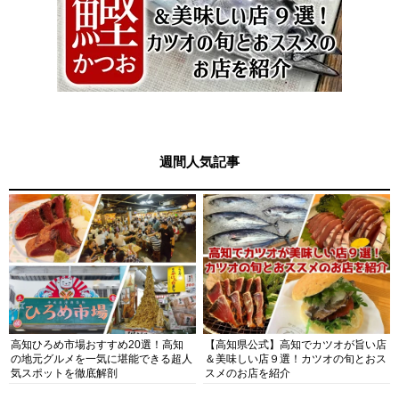
週間人気記事
高知ひろめ市場おすすめ20選！高知
【高知県公式】高知でカツオが旨い店
の地元グルメを一気に堪能できる超人
＆美味しい店９選！カツオの旬とおス
気スポットを徹底解剖
スメのお店を紹介