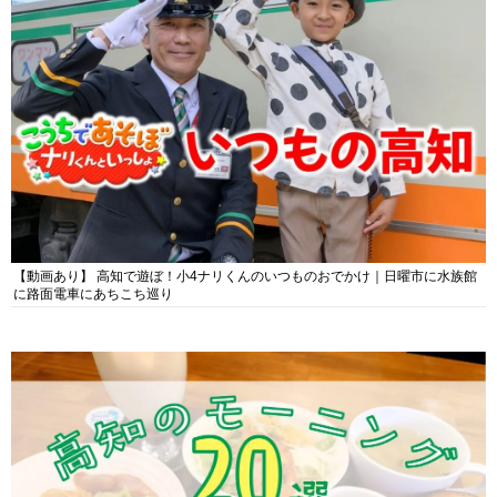
【動画あり】 高知で遊ぼ！小4ナリくんのいつものおでかけ｜日曜市に水族館
に路面電車にあちこち巡り