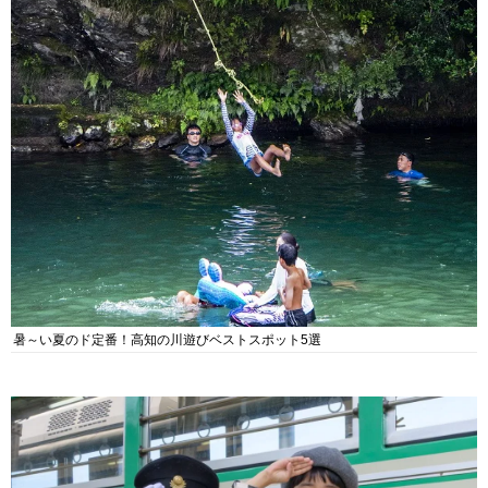
暑～い夏のド定番！高知の川遊びベストスポット5選