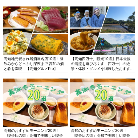
高知地元愛され居酒屋名店10選！昼
【高知四万十川観光10選】日本最後
飲みからどっぷり深夜まで 高知の酒
の清流を遊び尽くす！四万十川の絶
と肴を満喫！【高知グルメPro】
景・体験・グルメを網羅したおすすめ
ガイド
高知のおすすめモーニング20選！
高知のおすすめモーニング20選！
「喫茶店の街」高知で美味しい喫茶
「喫茶店の街」高知で美味しい喫茶