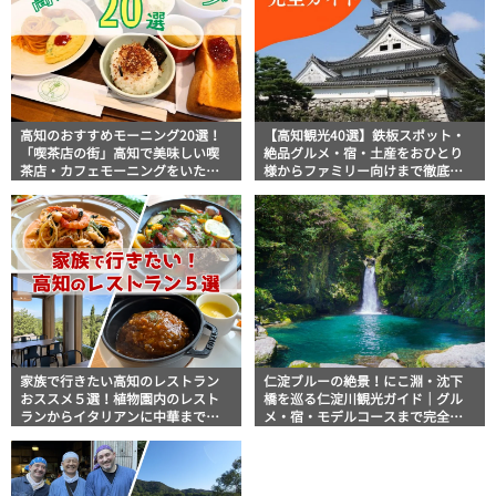
高知のおすすめモーニング20選！
【高知観光40選】鉄板スポット・
「喫茶店の街」高知で美味しい喫
絶品グルメ・宿・土産をおひとり
茶店・カフェモーニングをいただ
様からファミリー向けまで徹底解
きます！
説！
家族で行きたい高知のレストラン
仁淀ブルーの絶景！にこ淵・沈下
おススメ５選！植物園内のレスト
橋を巡る仁淀川観光ガイド｜グル
ランからイタリアンに中華まで楽
メ・宿・モデルコースまで完全網
しめる
羅！