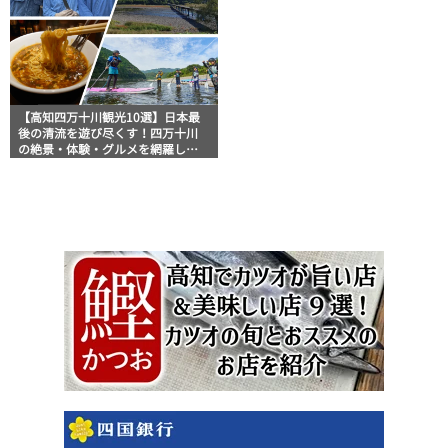
【高知四万十川観光10選】日本最
後の清流を遊び尽くす！四万十川
の絶景・体験・グルメを網羅した
おすすめガイド