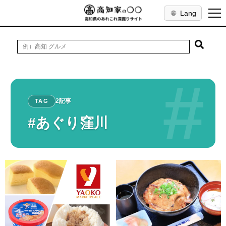
Lang
#
2記事
TAG
#あぐり窪川