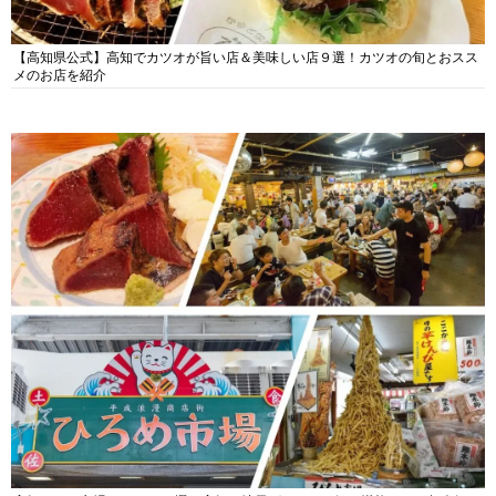
【高知県公式】高知でカツオが旨い店＆美味しい店９選！カツオの旬とおスス
メのお店を紹介