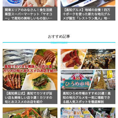
関東エリアのみなさん！食生活提
【高知グルメ】地域の自慢！四万
案型スーパーマーケット「ヤオコ
十ポークを使った新たな地元グル
ー」で高知の美味しいもの旨いも
メが誕生「レストラン風人」地元
のを集めた「高知フェア」開催で
タウン誌おススメ情報
す！
おすすめ記事
【高知県公式】高知でカツオが旨
高知ひろめ市場おすすめ20選！高
い店＆美味しい店９選！カツオの
知の地元グルメを一気に堪能でき
旬とおススメのお店を紹介
る超人気スポットを徹底解剖