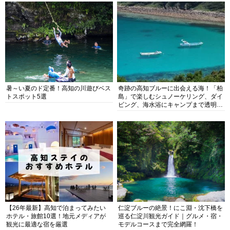
暑～い夏のド定番！高知の川遊びベス
奇跡の高知ブルーに出会える海！「柏
トスポット5選
島」で楽しむシュノーケリング、ダイ
ビング、海水浴にキャンプまで透明度
抜群の海の楽園を徹底紹介
【26年最新】高知で泊まってみたい
仁淀ブルーの絶景！にこ淵・沈下橋を
ホテル・旅館10選！地元メディアが
巡る仁淀川観光ガイド｜グルメ・宿・
観光に最適な宿を厳選
モデルコースまで完全網羅！