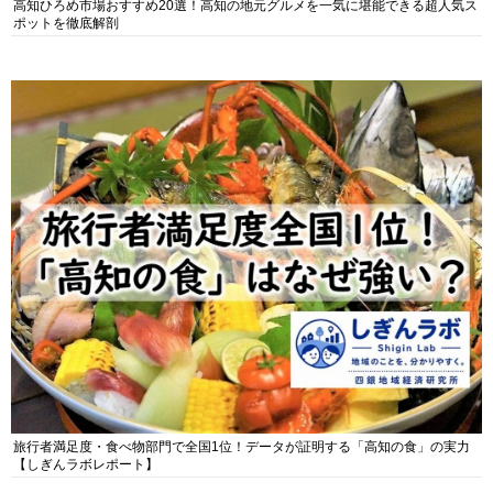
高知ひろめ市場おすすめ20選！高知の地元グルメを一気に堪能できる超人気ス
ポットを徹底解剖
旅行者満足度・食べ物部門で全国1位！データが証明する「高知の食」の実力
【しぎんラボレポート】