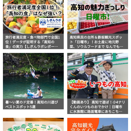
旅行者満足度・食べ物部門で全国1
高知県民の台所＆鉄板観光スポッ
位！データが証明する「高知の
ト「日曜市」！お土産に地元野
食」の実力【しぎんラボレポー
菜、ソウルフードまで なんでもそ
ト】
ろう高知の巨大街路市を徹底解
説！
暑～い夏のド定番！高知の川遊び
【動画あり】 高知で遊ぼ！小4ナリ
ベストスポット5選
くんのいつものおでかけ｜日曜市
に水族館に路面電車にあちこち巡
り