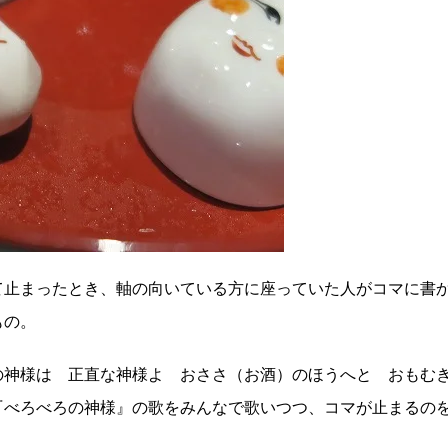
て止まったとき、軸の向いている方に座っていた人がコマに書
もの。
の神様は 正直な神様よ おささ（お酒）のほうへと おもむ
『べろべろの神様』の歌をみんなで歌いつつ、コマが止まるの