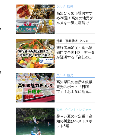
グルメ, 観光
高知ひろめ市場おすす
め20選！高知の地元グ
ルメを一気に堪能でき
る超人気スポットを徹
で
底解剖
起業・事業承継, グルメ
旅行者満足度・食べ物
部門で全国1位！データ
が証明する「高知の
食」の実力【しぎんラ
ボレポート】
め
グルメ, 観光
高知県民の台所＆鉄板
観光スポット「日曜
市」！お土産に地元野
菜、ソウルフードまで
なんでもそろう高知の
巨大街路市を徹底解
観光, イベント・レジャー
説！
暑～い夏のド定番！高
知の川遊びベストスポ
ット5選
有