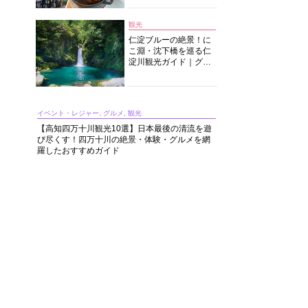
中華まで楽しめる
観光
仁淀ブルーの絶景！に
こ淵・沈下橋を巡る仁
淀川観光ガイド｜グル
メ・宿・モデルコース
まで完全網羅！
イベント・レジャー, グルメ, 観光
【高知四万十川観光10選】日本最後の清流を遊
び尽くす！四万十川の絶景・体験・グルメを網
羅したおすすめガイド