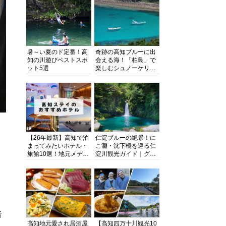
暑～い夏のド定番！高
奇跡の高知ブルーに出
知の川遊びベストスポ
会える海！「柏島」で
ット5選
楽しむシュノーケリン
グ、ダイビング、海水
浴にキャンプまで透明
度抜群の海の楽園を徹
底紹介
【26年最新】高知で泊
仁淀ブルーの絶景！に
まってみたいホテル・
こ淵・沈下橋を巡る仁
旅館10選！地元メディ
淀川観光ガイド｜グル
アが観光に最適な宿を
メ・宿・モデルコース
厳選
まで完全網羅！
者
高知地元愛され居酒屋
【高知四万十川観光10