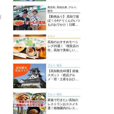
商店街, 高知出身, グルメ,
観光
【動画あり】 高知で遊
座
ぼ！小4ナリくんのいつ
ものおでかけ｜日曜市
に水族館に路面電車に
あちこち巡り
グルメ
高知のおすすめモーニ
ング20選！「喫茶店の
街」高知で美味しい喫
茶店・カフェモーニン
グをいただきます！
グルメ, 観光
【高知観光40選】鉄板
スポット・絶品グル
メ・宿・土産をおひと
り様からファミリー向
けまで徹底解説！
グルメ, 観光
家族で行きたい高知の
レストランおススメ５
選！植物園内のレスト
ランからイタリアンに