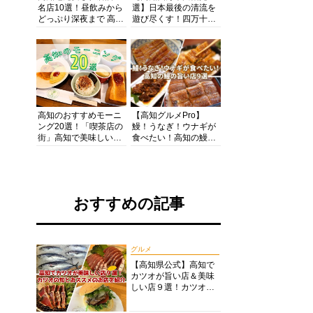
名店10選！昼飲みから
選】日本最後の清流を
どっぷり深夜まで 高知
遊び尽くす！四万十川
の酒と肴を満喫！【高
の絶景・体験・グルメ
知グルメPro】
を網羅したおすすめガ
イド
高知のおすすめモーニ
【高知グルメPro】
ング20選！「喫茶店の
鰻！うなぎ！ウナギが
街」高知で美味しい喫
食べたい！高知の鰻の
茶店・カフェモーニン
旨い店美味しい店９選
グをいただきます！
食いしんぼおじさんマ
ッキー牧元の高知満腹
日記セレクション
おすすめの記事
グルメ
【高知県公式】高知で
カツオが旨い店＆美味
しい店９選！カツオの
旬とおススメのお店を
紹介