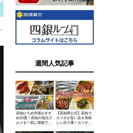
す。
週間人気記事
高知ひろめ市場おすす
【高知県公式】高知で
め20選！高知の地元グ
カツオが旨い店＆美味
ルメを一気に堪能でき
しい店９選！カツオの
る超人気スポットを徹
旬とおススメのお店を
底解剖
紹介