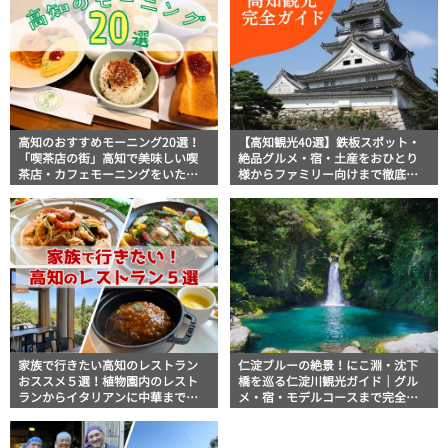
高知のおすすめモーニング20選！
【高知観光40選】鉄板スポット・
「喫茶店の街」高知で美味しい喫
絶品グルメ・宿・土産をおひとり
茶店・カフェモーニングをいただ
様からファミリー向けまで徹底解
きます！
説！
家族で行きたい高知のレストラン
仁淀ブルーの絶景！にこ淵・沈下
おススメ５選！植物園内のレスト
橋を巡る仁淀川観光ガイド｜グル
ランからイタリアンに中華まで楽
メ・宿・モデルコースまで完全網
しめる
羅！