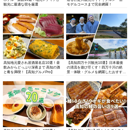
観光に最適な宿を厳選
モデルコースまで完全網羅！
高知地元愛され居酒屋名店10選！昼
【高知四万十川観光10選】日本最後
飲みからどっぷり深夜まで 高知の酒
の清流を遊び尽くす！四万十川の絶
と肴を満喫！【高知グルメPro】
景・体験・グルメを網羅したおすすめ
ガイド