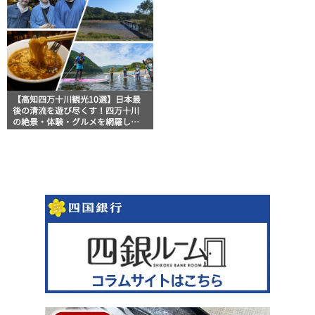
【高知四万十川観光10選】日本最
後の清流を遊び尽くす！四万十川
の絶景・体験・グルメを網羅した
おすすめガイド