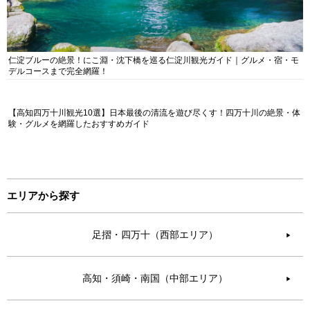
仁淀ブルーの絶景！にこ淵・沈下橋を巡る仁淀川観光ガイド｜グルメ・宿・モ
デルコースまで完全網羅！
【高知四万十川観光10選】日本最後の清流を遊び尽くす！四万十川の絶景・体
験・グルメを網羅したおすすめガイド
エリアから探す
足摺・四万十（西部エリア）
▶︎
高知・須崎・南国（中部エリア）
▶︎