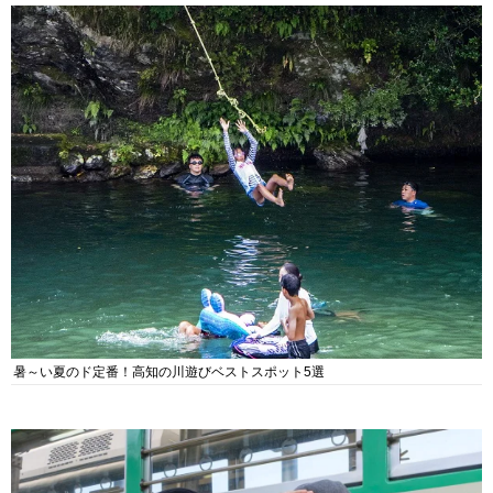
暑～い夏のド定番！高知の川遊びベストスポット5選