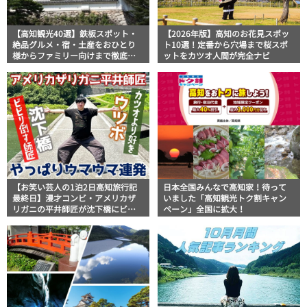
【高知観光40選】鉄板スポット・
【2026年版】高知のお花見スポッ
絶品グルメ・宿・土産をおひとり
ト10選！定番から穴場まで桜スポ
様からファミリー向けまで徹底解
ットをカツオ人間が完全ナビ
説！
【お笑い芸人の1泊2日高知旅行記
日本全国みんなで高知家！待って
最終日】漫才コンビ・アメリカザ
いました「高知観光トク割キャン
リガニの平井師匠が沈下橋にビビ
ペーン」全国に拡大！
リ！ウツボに舌鼓の高知満喫旅
【やっぱりウマウマ連発】