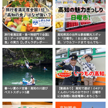
旅行者満足度・食べ物部門で全国1
高知県民の台所＆鉄板観光スポッ
位！データが証明する「高知の
ト「日曜市」！お土産に地元野
食」の実力【しぎんラボレポー
菜、ソウルフードまで なんでもそ
ト】
ろう高知の巨大街路市を徹底解
説！
暑～い夏のド定番！高知の川遊び
【動画あり】 高知で遊ぼ！小4ナリ
ベストスポット5選
くんのいつものおでかけ｜日曜市
に水族館に路面電車にあちこち巡
り