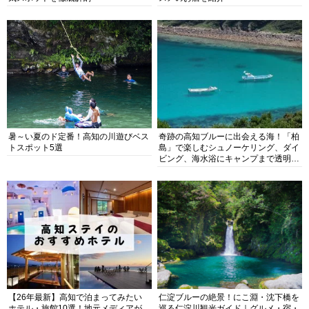
暑～い夏のド定番！高知の川遊びベス
奇跡の高知ブルーに出会える海！「柏
トスポット5選
島」で楽しむシュノーケリング、ダイ
ビング、海水浴にキャンプまで透明度
抜群の海の楽園を徹底紹介
【26年最新】高知で泊まってみたい
仁淀ブルーの絶景！にこ淵・沈下橋を
ホテル・旅館10選！地元メディアが
巡る仁淀川観光ガイド｜グルメ・宿・