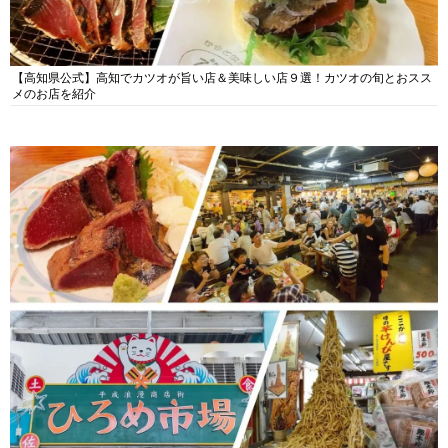
【高知県公式】高知でカツオが旨い店＆美味しい店９選！カツオの旬とおスス
メのお店を紹介