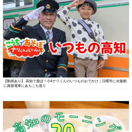
【動画あり】 高知で遊ぼ！小4ナリくんのいつものおでかけ｜日曜市に水族館
に路面電車にあちこち巡り