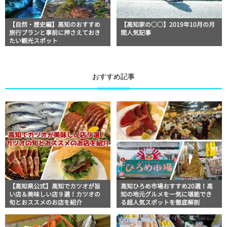
【自然・歴史編】高知のおすすめ
【高知家の○○】2019年10月の月
旅行プランと事前に押さえておき
間人気記事
たい観光スポット
おすすめ記事
【高知県公式】高知でカツオが旨
高知ひろめ市場おすすめ20選！高
い店＆美味しい店９選！カツオの
知の地元グルメを一気に堪能でき
旬とおススメのお店を紹介
る超人気スポットを徹底解剖