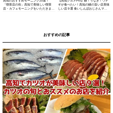
高知のおすすめモーニング20選！
【高知グルメPro】鰻！うなぎ！ウナ
「喫茶店の街」高知で美味しい喫茶
ギが食べたい！高知の鰻の旨い店美味
店・カフェモーニングをいただきま
しい店９選 食いしんぼおじさんマッ
す！
キー牧元の高知満腹日記セレクション
おすすめの記事