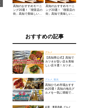
メ
ア
高知のおすすめモーニ
高知のおすすめモーニ
ング20選！「喫茶店の
ング20選！「喫茶店の
街」高知で美味しい喫
街」高知で美味しい喫
茶店・カフェモーニン
茶店・カフェモーニン
グをいただきます！
グをいただきます！
おすすめの記事
グルメ
【高知県公式】高知で
カツオが旨い店＆美味
しい店９選！カツオの
旬とおススメのお店を
紹介
グルメ, 観光
高知ひろめ市場おすす
め20選！高知の地元グ
ルメを一気に堪能でき
る超人気スポットを徹
底解剖
起業・事業承継, グルメ