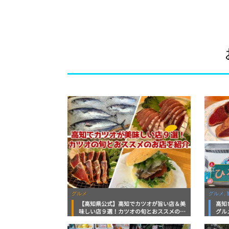
向けまで徹底解説！
大！
グルメ
グルメ, 
【高知県公式】高知でカツオが旨い店＆美
高知
味しい店９選！カツオの旬とおススメのお
グル
店を紹介
を徹