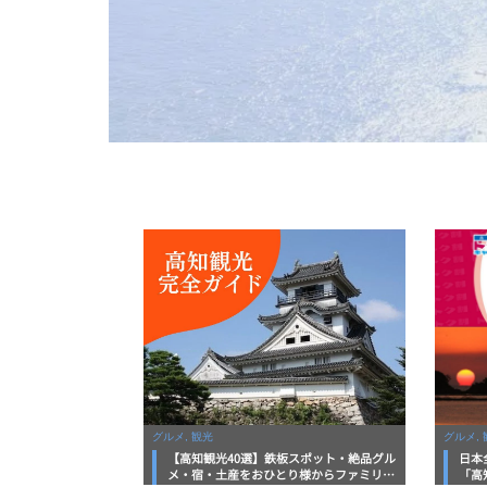
グルメ, 観光
グルメ, 
【高知観光40選】鉄板スポット・絶品グル
日本
メ・宿・土産をおひとり様からファミリー
「高