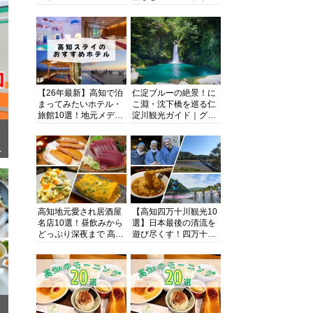
グ、ダイビング、海水
浴にキャンプまで透明
度抜群の海の楽園を徹
底紹介
【26年最新】高知で泊
仁淀ブルーの絶景！に
まってみたいホテル・
こ淵・沈下橋を巡る仁
旅館10選！地元メディ
淀川観光ガイド｜グル
アが観光に最適な宿を
メ・宿・モデルコース
厳選
まで完全網羅！
面
高知地元愛され居酒屋
【高知四万十川観光10
名店10選！昼飲みから
選】日本最後の清流を
どっぷり深夜まで 高知
遊び尽くす！四万十川
の酒と肴を満喫！【高
の絶景・体験・グルメ
知グルメPro】
を網羅したおすすめガ
イド