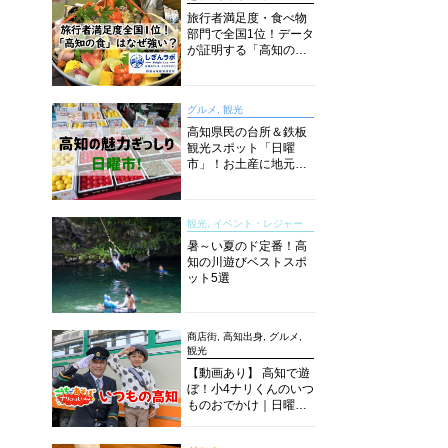
旅行者満足度・食べ物
部門で全国1位！データ
が証明する「高知の
食」の実力【しぎんラ
ボレポート】
グルメ, 観光
高知県民の台所＆鉄板
観光スポット「日曜
市」！お土産に地元野
菜、ソウルフードまで
なんでもそろう高知の
巨大街路市を徹底解
観光, イベント・レジャー
説！
暑～い夏のド定番！高
知の川遊びベストスポ
ット5選
商店街, 高知出身, グルメ,
観光
【動画あり】 高知で遊
ぼ！小4ナリくんのいつ
ものおでかけ｜日曜市
に水族館に路面電車に
あちこち巡り