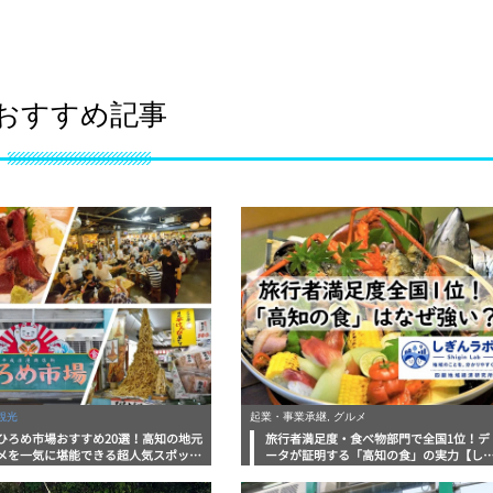
おすすめ記事
観光
起業・事業承継, グルメ
ひろめ市場おすすめ20選！高知の地元
旅行者満足度・食べ物部門で全国1位！デ
メを一気に堪能できる超人気スポット
ータが証明する「高知の食」の実力【し
底解剖
んラボレポート】