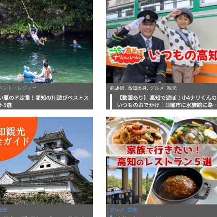
イベント・レジャー
商店街, 高知出身, グルメ, 観光
い夏のド定番！高知の川遊びベストス
【動画あり】 高知で遊ぼ！小4ナリくんの
ト5選
いつものおでかけ｜日曜市に水族館に路
電車にあちこち巡り
観光
グルメ, 観光