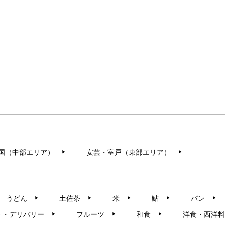
国（中部エリア）
安芸・室戸（東部エリア）
▶︎
▶︎
うどん
土佐茶
米
鮎
パン
▶︎
▶︎
▶︎
▶︎
▶︎
ト・デリバリー
フルーツ
和食
洋食・西洋料
▶︎
▶︎
▶︎