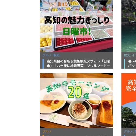
グルメ, 観光
観光, 
高知県民の台所＆鉄板観光スポット「日曜
暑～
市」！お土産に地元野菜、ソウルフードま
ポッ
で なんでもそろう高知の巨大街路市を徹
底解説！
グルメ
グルメ, 