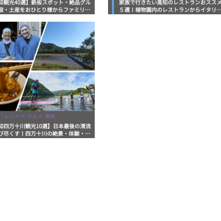
知観光40選】鉄板スポット・絶品グル
家族で行きたい高知のレストランおスス
宿・土産をおひとり様からファミリー
５選！植物園内のレストランからイタリ
まで徹底解説！
ンに中華まで楽しめる
・レジャー, グルメ, 観光
知四万十川観光10選】日本最後の清流
び尽くす！四万十川の絶景・体験・グ
を網羅したおすすめガイド