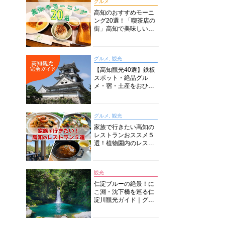
グルメ
高知のおすすめモーニ
ング20選！「喫茶店の
街」高知で美味しい喫
茶店・カフェモーニン
グをいただきます！
グルメ, 観光
【高知観光40選】鉄板
スポット・絶品グル
メ・宿・土産をおひと
り様からファミリー向
けまで徹底解説！
グルメ, 観光
家族で行きたい高知の
レストランおススメ５
選！植物園内のレスト
ランからイタリアンに
中華まで楽しめる
観光
仁淀ブルーの絶景！に
こ淵・沈下橋を巡る仁
淀川観光ガイド｜グル
メ・宿・モデルコース
まで完全網羅！