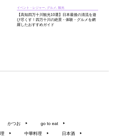
イベント・レジャー, グルメ, 観光
【高知四万十川観光10選】日本最後の清流を遊
び尽くす！四万十川の絶景・体験・グルメを網
羅したおすすめガイド
かつお
go to eat
▶︎
▶︎
理
中華料理
日本酒
▶︎
▶︎
▶︎