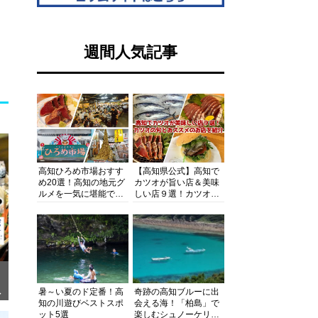
週間人気記事
高知ひろめ市場おすす
【高知県公式】高知で
め20選！高知の地元グ
カツオが旨い店＆美味
ルメを一気に堪能でき
しい店９選！カツオの
る超人気スポットを徹
旬とおススメのお店を
底解剖
紹介
暑～い夏のド定番！高
奇跡の高知ブルーに出
ぎ
知の川遊びベストスポ
会える海！「柏島」で
ット5選
楽しむシュノーケリン