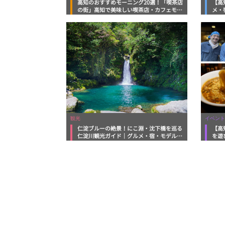
高知のおすすめモーニング20選！「喫茶店
【高
の街」高知で美味しい喫茶店・カフェモー
メ・
ニングをいただきます！
向け
観光
イベント
仁淀ブルーの絶景！にこ淵・沈下橋を巡る
【高
仁淀川観光ガイド｜グルメ・宿・モデルコ
を遊
ースまで完全網羅！
ルメ