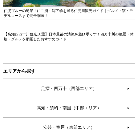
仁淀ブルーの絶景！にこ淵・沈下橋を巡る仁淀川観光ガイド｜グルメ・宿・モ
デルコースまで完全網羅！
【高知四万十川観光10選】日本最後の清流を遊び尽くす！四万十川の絶景・体
験・グルメを網羅したおすすめガイド
エリアから探す
足摺・四万十（西部エリア）
▶︎
高知・須崎・南国（中部エリア）
▶︎
安芸・室戸（東部エリア）
▶︎