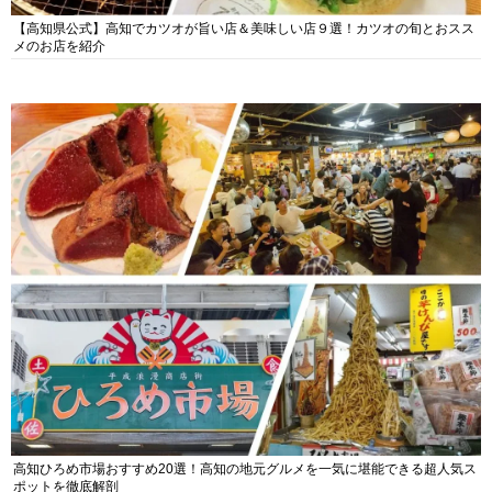
【高知県公式】高知でカツオが旨い店＆美味しい店９選！カツオの旬とおスス
メのお店を紹介
高知ひろめ市場おすすめ20選！高知の地元グルメを一気に堪能できる超人気ス
ポットを徹底解剖