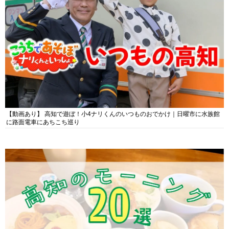
【動画あり】 高知で遊ぼ！小4ナリくんのいつものおでかけ｜日曜市に水族館
に路面電車にあちこち巡り