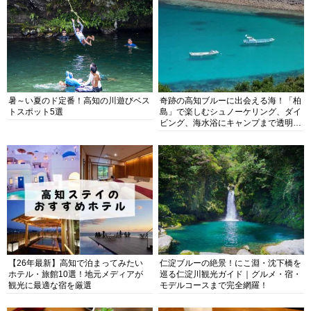
暑～い夏のド定番！高知の川遊びベス
奇跡の高知ブルーに出会える海！「柏
トスポット5選
島」で楽しむシュノーケリング、ダイ
ビング、海水浴にキャンプまで透明度
抜群の海の楽園を徹底紹介
【26年最新】高知で泊まってみたい
仁淀ブルーの絶景！にこ淵・沈下橋を
ホテル・旅館10選！地元メディアが
巡る仁淀川観光ガイド｜グルメ・宿・
観光に最適な宿を厳選
モデルコースまで完全網羅！