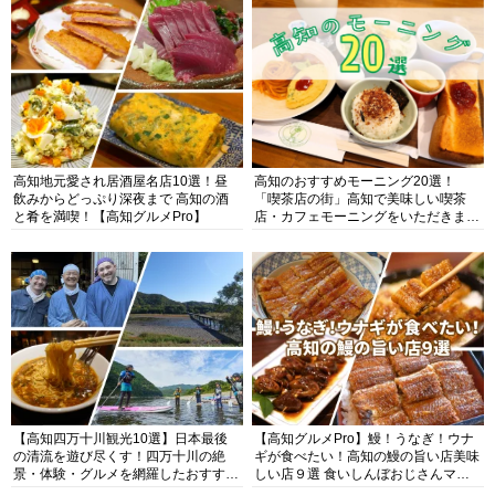
高知地元愛され居酒屋名店10選！昼
高知のおすすめモーニング20選！
飲みからどっぷり深夜まで 高知の酒
「喫茶店の街」高知で美味しい喫茶
と肴を満喫！【高知グルメPro】
店・カフェモーニングをいただきま
す！
【高知四万十川観光10選】日本最後
【高知グルメPro】鰻！うなぎ！ウナ
の清流を遊び尽くす！四万十川の絶
ギが食べたい！高知の鰻の旨い店美味
景・体験・グルメを網羅したおすすめ
しい店９選 食いしんぼおじさんマッ
ガイド
キー牧元の高知満腹日記セレクション