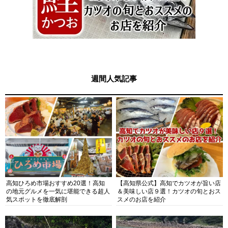
週間人気記事
高知ひろめ市場おすすめ20選！高知
【高知県公式】高知でカツオが旨い店
の地元グルメを一気に堪能できる超人
＆美味しい店９選！カツオの旬とおス
気スポットを徹底解剖
スメのお店を紹介