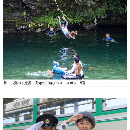
暑～い夏のド定番！高知の川遊びベストスポット5選