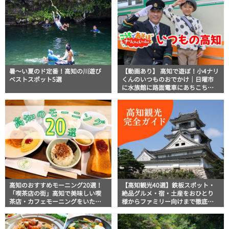
暑～い夏のド定番！高知の川遊び
【動画あり】 高知で遊ぼ！小4ナリ
ベストスポット5選
くんのいつものおでかけ｜日曜市
に水族館に路面電車にあちこち巡
り
高知のおすすめモーニング20選！
【高知観光40選】鉄板スポット・
「喫茶店の街」高知で美味しい喫
絶品グルメ・宿・土産をおひとり
茶店・カフェモーニングをいただ
様からファミリー向けまで徹底解
きます！
説！