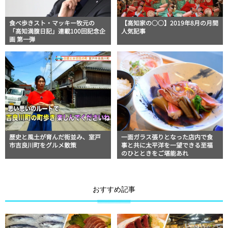
食べ歩きスト・マッキー牧元の
【高知家の○○】2019年8月の月間
「高知満腹日記」連載100回記念企
人気記事
画 第一弾
歴史と風土が育んだ街並み、室戸
一面ガラス張りとなった店内で食
市吉良川町をグルメ散策
事と共に太平洋を一望できる至福
のひとときをご堪能あれ
おすすめ記事