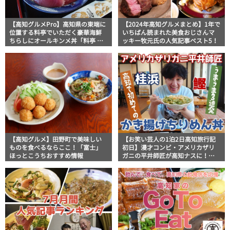
【高知グルメPro】高知県の東端に
【2024年高知グルメまとめ】1年で
位置する料亭でいただく豪華海鮮
いちばん読まれた美食おじさんマ
ちらしにオールキンメ丼「料亭 花
ッキー牧元氏の人気記事ベスト5！
月」
【高知グルメ】田野町で美味しい
【お笑い芸人の1泊2日高知旅行記
ものを食べるならここ！「富士」
初日】漫才コンビ・アメリカザリ
ほっとこうちおすすめ情報
ガニの平井師匠が高知ナスに！カ
ツオに！その旨さに暑さに悶絶
【ウマウマ連発】