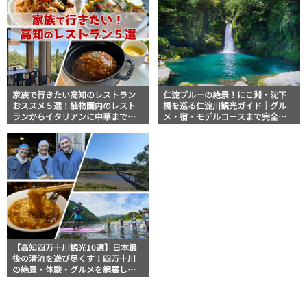
家族で行きたい高知のレストラン
仁淀ブルーの絶景！にこ淵・沈下
おススメ５選！植物園内のレスト
橋を巡る仁淀川観光ガイド｜グル
ランからイタリアンに中華まで楽
メ・宿・モデルコースまで完全網
しめる
羅！
【高知四万十川観光10選】日本最
後の清流を遊び尽くす！四万十川
の絶景・体験・グルメを網羅した
おすすめガイド