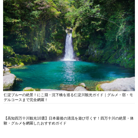
仁淀ブルーの絶景！にこ淵・沈下橋を巡る仁淀川観光ガイド｜グルメ・宿・モ
デルコースまで完全網羅！
【高知四万十川観光10選】日本最後の清流を遊び尽くす！四万十川の絶景・体
験・グルメを網羅したおすすめガイド