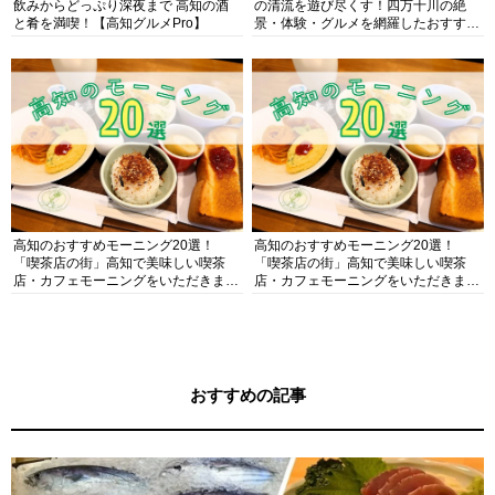
飲みからどっぷり深夜まで 高知の酒
の清流を遊び尽くす！四万十川の絶
と肴を満喫！【高知グルメPro】
景・体験・グルメを網羅したおすすめ
ガイド
高知のおすすめモーニング20選！
高知のおすすめモーニング20選！
「喫茶店の街」高知で美味しい喫茶
「喫茶店の街」高知で美味しい喫茶
店・カフェモーニングをいただきま
店・カフェモーニングをいただきま
す！
す！
おすすめの記事