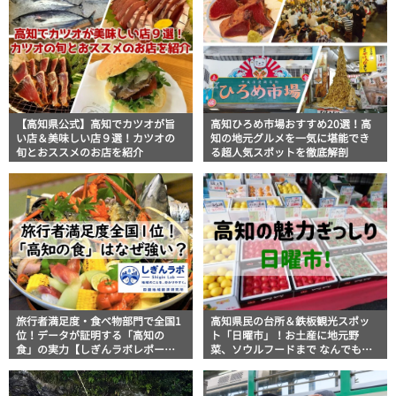
【高知県公式】高知でカツオが旨
高知ひろめ市場おすすめ20選！高
い店＆美味しい店９選！カツオの
知の地元グルメを一気に堪能でき
旬とおススメのお店を紹介
る超人気スポットを徹底解剖
旅行者満足度・食べ物部門で全国1
高知県民の台所＆鉄板観光スポッ
位！データが証明する「高知の
ト「日曜市」！お土産に地元野
食」の実力【しぎんラボレポー
菜、ソウルフードまで なんでもそ
ト】
ろう高知の巨大街路市を徹底解
説！