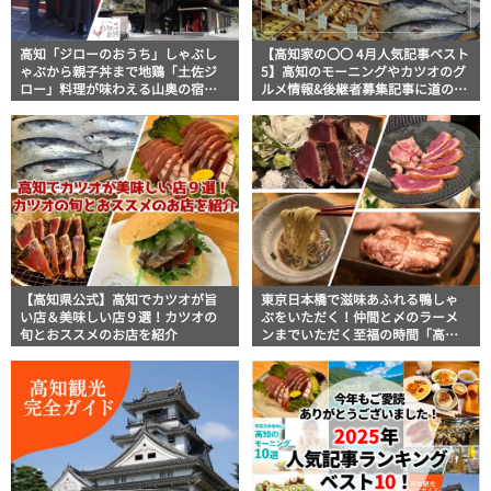
高知「ジローのおうち」しゃぶし
【高知家の〇〇 4月人気記事ベスト
ゃぶから親子丼まで地鶏「土佐ジ
5】高知のモーニングやカツオのグ
ロー」料理が味わえる山奥の宿泊
ルメ情報&後継者募集記事に道の駅
施設【高知グルメ】
記事がランクイン！
【高知県公式】高知でカツオが旨
東京日本橋で滋味あふれる鴨しゃ
い店＆美味しい店９選！カツオの
ぶをいただく！仲間と〆のラーメ
旬とおススメのお店を紹介
ンまでいただく至福の時間「高知
芸西村 土佐鴨 日本橋」｜美食おじ
さんマッキー牧元の高知満腹日記
【高知家グルメPro】