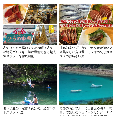
高知ひろめ市場おすすめ20選！高知
【高知県公式】高知でカツオが旨い店
の地元グルメを一気に堪能できる超人
＆美味しい店９選！カツオの旬とおス
気スポットを徹底解剖
スメのお店を紹介
暑～い夏のド定番！高知の川遊びベス
奇跡の高知ブルーに出会える海！「柏
トスポット5選
島」で楽しむシュノーケリング、ダイ