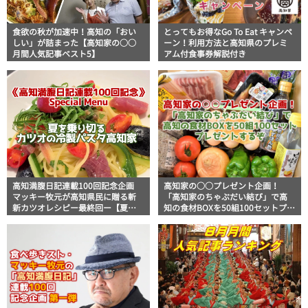
食欲の秋が加速中！高知の「おい
とってもお得なGo To Eat キャンペ
しい」が詰まった【高知家の○○
ーン！利用方法と高知県のプレミ
月間人気記事ベスト5】
アム付食事券解説付き
高知満腹日記連載100回記念企画
高知家の○○プレゼント企画！
マッキー牧元が高知県民に贈る斬
「高知家のちゃぶだい結び」で高
新カツオレシピー最終回ー【夏を
知の食材BOXを50組100セットプレ
乗り切るカツオの冷製パスタ高知
ゼントするぞ
家】