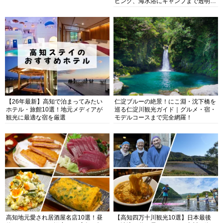
ビング、海水浴にキャンプまで透明度
抜群の海の楽園を徹底紹介
【26年最新】高知で泊まってみたい
仁淀ブルーの絶景！にこ淵・沈下橋を
ホテル・旅館10選！地元メディアが
巡る仁淀川観光ガイド｜グルメ・宿・
観光に最適な宿を厳選
モデルコースまで完全網羅！
高知地元愛され居酒屋名店10選！昼
【高知四万十川観光10選】日本最後