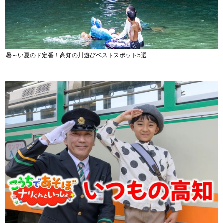
暑～い夏のド定番！高知の川遊びベストスポット5選