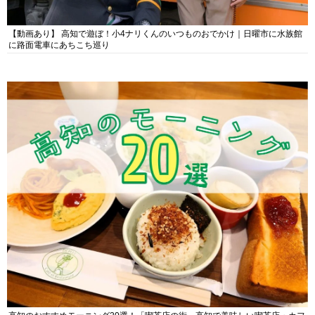
【動画あり】 高知で遊ぼ！小4ナリくんのいつものおでかけ｜日曜市に水族館
に路面電車にあちこち巡り