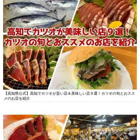
【高知県公式】高知でカツオが旨い店＆美味しい店９選！カツオの旬とおスス
メのお店を紹介