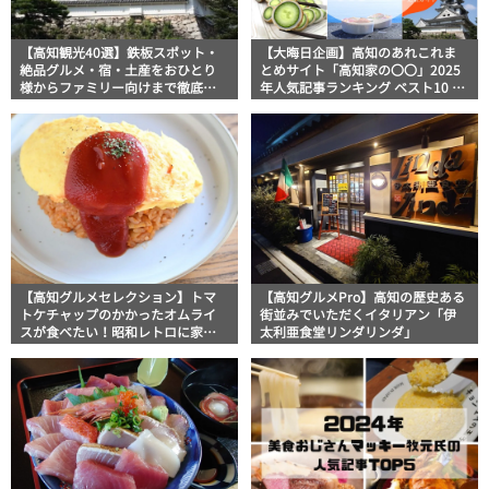
【高知観光40選】鉄板スポット・
【大晦日企画】高知のあれこれま
絶品グルメ・宿・土産をおひとり
とめサイト「高知家の〇〇」2025
様からファミリー向けまで徹底解
年人気記事ランキング ベスト10 発
説！
表！
【高知グルメセレクション】トマ
【高知グルメPro】高知の歴史ある
トケチャップのかかったオムライ
街並みでいただくイタリアン「伊
スが食べたい！昭和レトロに家族
太利亜食堂リンダリンダ」
LOVEなお店まで王道オムライスお
ススメ3選