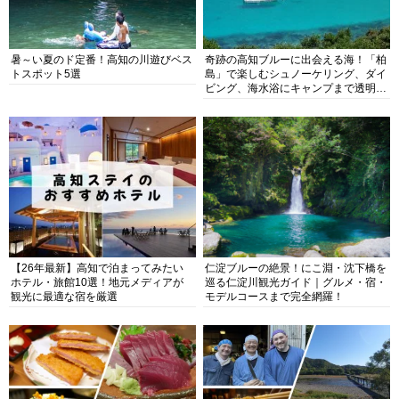
暑～い夏のド定番！高知の川遊びベス
奇跡の高知ブルーに出会える海！「柏
トスポット5選
島」で楽しむシュノーケリング、ダイ
ビング、海水浴にキャンプまで透明度
抜群の海の楽園を徹底紹介
【26年最新】高知で泊まってみたい
仁淀ブルーの絶景！にこ淵・沈下橋を
ホテル・旅館10選！地元メディアが
巡る仁淀川観光ガイド｜グルメ・宿・
観光に最適な宿を厳選
モデルコースまで完全網羅！