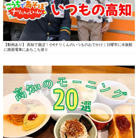
【動画あり】 高知で遊ぼ！小4ナリくんのいつものおでかけ｜日曜市に水族館
に路面電車にあちこち巡り