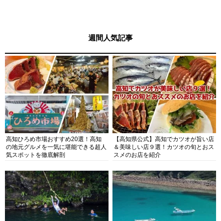
週間人気記事
高知ひろめ市場おすすめ20選！高知
【高知県公式】高知でカツオが旨い店
の地元グルメを一気に堪能できる超人
＆美味しい店９選！カツオの旬とおス
気スポットを徹底解剖
スメのお店を紹介