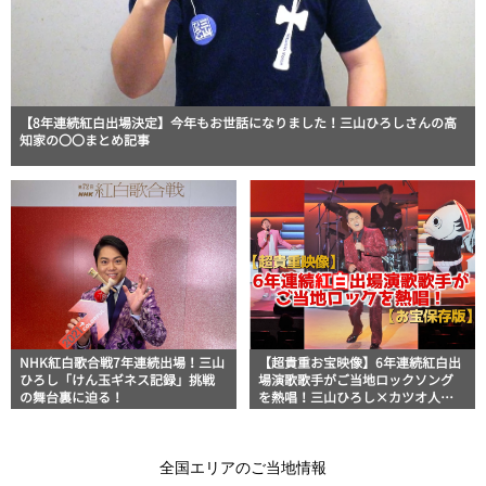
【8年連続紅白出場決定】今年もお世話になりました！三山ひろしさんの高
知家の〇〇まとめ記事
NHK紅白歌合戦7年連続出場！三山
【超貴重お宝映像】6年連続紅白出
ひろし「けん玉ギネス記録」挑戦
場演歌歌手がご当地ロックソング
の舞台裏に迫る！
を熱唱！三山ひろし×カツオ人間
×高知家の〇〇トリプルコラボ企
画リメイク映像を公開
全国エリアのご当地情報