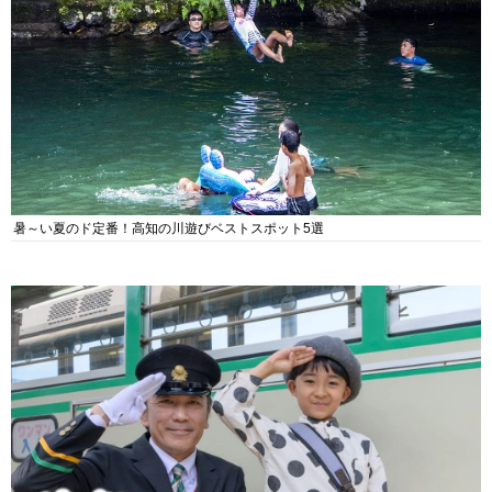
暑～い夏のド定番！高知の川遊びベストスポット5選