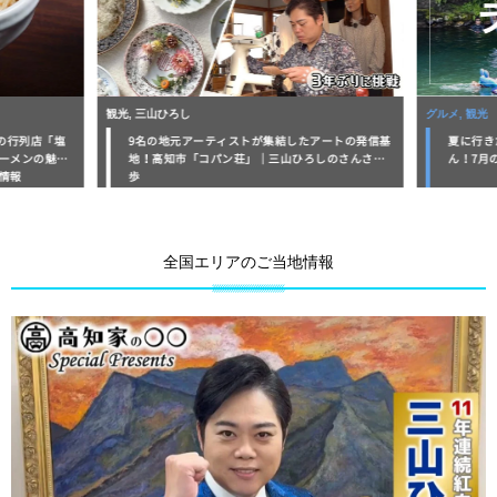
観光, 三山ひろし
グルメ, 観光
の行列店「塩
9名の地元アーティストが集結したアートの発信基
夏に行き
ーメンの魅力
地！高知市「コパン荘」｜三山ひろしのさんさん
ん！7月
情報
歩
全国エリアのご当地情報