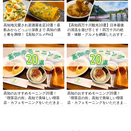
高知地元愛され居酒屋名店10選！昼
【高知四万十川観光10選】日本最後
飲みからどっぷり深夜まで 高知の酒
の清流を遊び尽くす！四万十川の絶
と肴を満喫！【高知グルメPro】
景・体験・グルメを網羅したおすすめ
ガイド
高知のおすすめモーニング20選！
高知のおすすめモーニング20選！
「喫茶店の街」高知で美味しい喫茶
「喫茶店の街」高知で美味しい喫茶
店・カフェモーニングをいただきま
店・カフェモーニングをいただきま
す！
す！