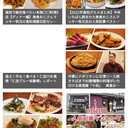
高知で絶対食べたい本格〇〇料理5
【2022年高知グルメまとめ】今年
店【ディナー編】美食おじさんマ
いちばん読まれた美食おじさんマ
ッキー牧元の高知満腹日記セレク
ッキー牧元氏の人気記事ベスト
ション
10！
遊ぶ！作る！食べる！仁淀川を満
中華にナポリタンに日清ソース焼
喫「仁淀ブルー体験博」レポート
きそばまで80数種類の料理がいた
だける居酒屋「十刻」 美食おじ
さんマッキー牧元の高知満腹日記