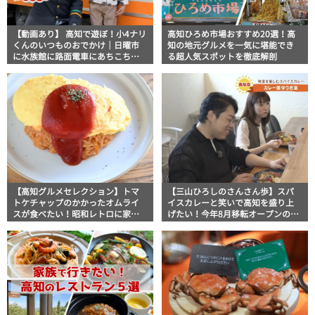
【動画あり】 高知で遊ぼ！小4ナリ
高知ひろめ市場おすすめ20選！高
くんのいつものおでかけ｜日曜市
知の地元グルメを一気に堪能でき
に水族館に路面電車にあちこち巡
る超人気スポットを徹底解剖
り
【高知グルメセレクション】トマ
【三山ひろしのさんさん歩】スパ
トケチャップのかかったオムライ
イスカレーと笑いで高知を盛り上
スが食べたい！昭和レトロに家族
げたい！今年8月移転オープンのお
LOVEなお店まで王道オムライスお
店「カレー屋ゆうき堂」
ススメ3選