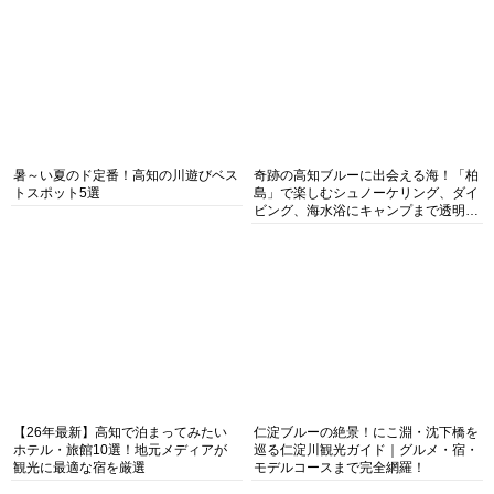
暑～い夏のド定番！高知の川遊びベス
奇跡の高知ブルーに出会える海！「柏
トスポット5選
島」で楽しむシュノーケリング、ダイ
ビング、海水浴にキャンプまで透明度
抜群の海の楽園を徹底紹介
【26年最新】高知で泊まってみたい
仁淀ブルーの絶景！にこ淵・沈下橋を
ホテル・旅館10選！地元メディアが
巡る仁淀川観光ガイド｜グルメ・宿・
観光に最適な宿を厳選
モデルコースまで完全網羅！