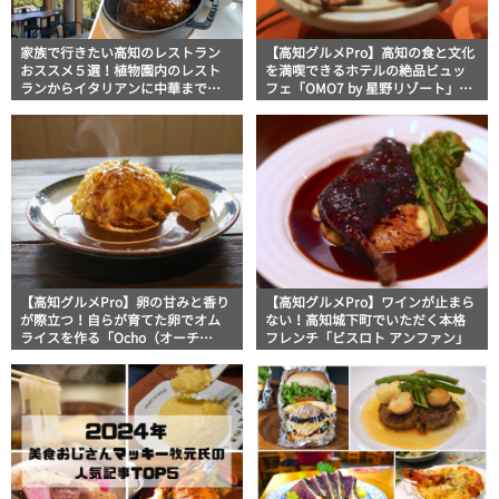
家族で行きたい高知のレストラン
【高知グルメPro】高知の食と文化
おススメ５選！植物園内のレスト
を満喫できるホテルの絶品ビュッ
ランからイタリアンに中華まで楽
フェ「OMO7 by 星野リゾート」フ
しめる
ードジャーナリスト・マッキー牧
元の高知満腹日記
【高知グルメPro】卵の甘みと香り
【高知グルメPro】ワインが止まら
が際立つ！自らが育てた卵でオム
ない！高知城下町でいただく本格
ライスを作る「Ocho（オーチ
フレンチ「ビスロト アンファン」
ョ）」フードジャーナリストの高
知満腹日記