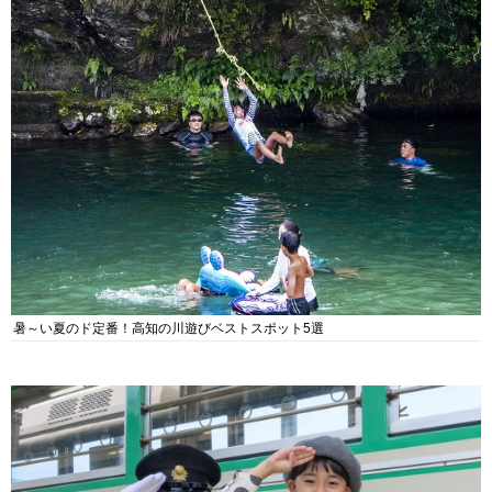
暑～い夏のド定番！高知の川遊びベストスポット5選