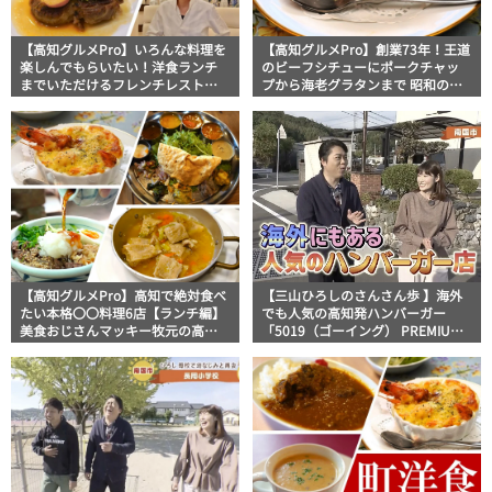
【高知グルメPro】いろんな料理を
【高知グルメPro】創業73年！王道
楽しんでもらいたい！洋食ランチ
のビーフシチューにポークチャッ
までいただけるフレンチレストラ
プから海老グラタンまで 昭和の空
ン「三木ドゥーブル」食いしんぼ
気溢れる高知の洋食の名店「コッ
おじさんマッキー牧元の高知満腹
クドール」美食おじさんマッキー
日記
牧元の高知満腹日記
【高知グルメPro】高知で絶対食べ
【三山ひろしのさんさん歩 】海外
たい本格〇〇料理6店【ランチ編】
でも人気の高知発ハンバーガー
美食おじさんマッキー牧元の高知
「5019（ゴーイング） PREMIUM
満腹日記セレクション
FACTORY」へ