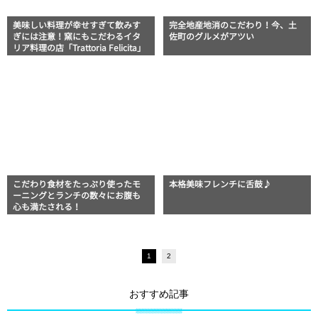
美味しい料理が幸せすぎて飲みす
完全地産地消のこだわり！今、土
ぎには注意！窯にもこだわるイタ
佐町のグルメがアツい
リア料理の店「Trattoria Felicita」
こだわり食材をたっぷり使ったモ
本格美味フレンチに舌鼓♪
ーニングとランチの数々にお腹も
心も満たされる！
1
2
おすすめ記事