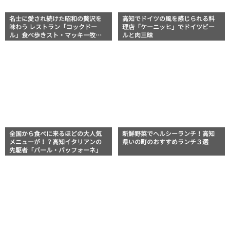
名士に愛され続けた昭和の贅沢を
高知でドイツの風を感じられる料
味わう レストラン「コックドー
理店「ケーニッヒ」でドイツビー
ル」食べ歩きスト・マッキー牧元
ルと肉三昧
の高知満腹日記
全国から食べに来るほどの大人気
新鮮野菜でヘルシーランチ！高知
メニューが！？高知イタリアンの
県いの町のおすすめランチ３選
先駆者「バール・バッフォーネ」