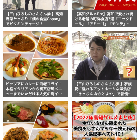
【三山ひろしのさんさん歩 】高知
【高知グルメPro】高知で愛され続
野菜たっぷり「畑の食堂Copan」
ける老舗の町洋食店3選「コックド
でビタミンチャージ！
ール」「アミーゴ」「モンテ」美
食おじさんマッキー牧元の高知満
腹日記セレクション
ピッツアにカレーに海老フライ！
【三山ひろしのさんさん歩 】家族
本格イタリアンから喫茶店風メニ
愛に溢れるアットホームな洋食店
ューまでいただける人気の町イタ
「きっちん なかとよや」で昔懐か
リアン「モンテ」美食おじさんマ
しいオムライスを味わう！
ッキー牧元の高知満腹日記