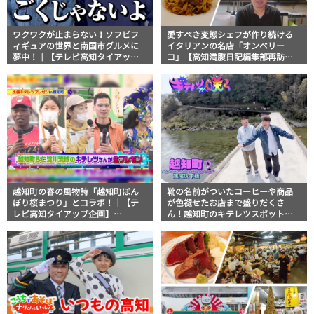
ワクワクが止まらない！ソフビフ
愛すべき変態シェフが作り続ける
ィギュアの世界と南国市グルメに
イタリアンの名店「オンベリー
夢中！｜【テレビ高知タイアップ
コ」【高知満腹日記編集部再訪
企画】FUJIWARAのキテレツが咲
編】
く！
越知町の春の風物詩「越知町ぼん
靴の名前がついたコーヒーや商品
ぼり桜まつり」とコラボ！｜【テ
が色褪せたお店まで盛りだくさ
レビ高知タイアップ企画】
ん！越知町のキテレツスポット巡
FUJIWARAのキテレツが咲く！
り｜【テレビ高知タイアップ企
画】FUJIWARAのキテレツが咲く！