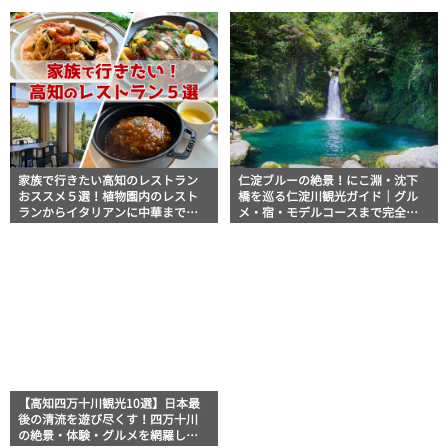
きます！
説！
家族で行きたい高知のレストラン
仁淀ブルーの絶景！にこ淵・沈下
おススメ５選！植物園内のレスト
橋を巡る仁淀川観光ガイド｜グル
ランからイタリアンに中華まで楽
メ・宿・モデルコースまで完全網
しめる
羅！
【高知四万十川観光10選】日本最
後の清流を遊び尽くす！四万十川
の絶景・体験・グルメを網羅した