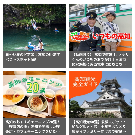
ト】
ろう高知の巨大街路市を徹底解
説！
暑～い夏のド定番！高知の川遊び
【動画あり】 高知で遊ぼ！小4ナリ
ベストスポット5選
くんのいつものおでかけ｜日曜市
に水族館に路面電車にあちこち巡
り
高知のおすすめモーニング20選！
【高知観光40選】鉄板スポット・
「喫茶店の街」高知で美味しい喫
絶品グルメ・宿・土産をおひとり
茶店・カフェモーニングをいただ
様からファミリー向けまで徹底解