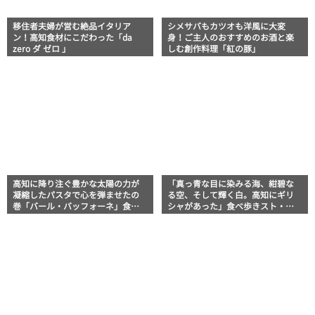
移住者夫婦が営む絶品イタリア
シメサバもカツオも洋風に大変
ン！高知食材にこだわった「da
身！ご主人のおすすめのお酒と楽
zero ダ ゼロ 」
しむ創作料理「紅の豚」
高知に降り注ぐ豊かな太陽の力が
「真っ青な目に染みる海、紺碧な
凝縮したパスタで心を弾ませたの
る空、そして輝く白。高知にギリ
巻「バール・バッフォーネ」食べ
シャがあった」食べ歩きスト・マ
歩きスト・マッキー牧元の高知満
ッキー牧元の高知満腹日記
腹日記