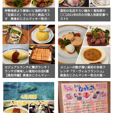
伊勢海老より美味いと漁師が言う
高知の名店そろい踏み！高知家の
「足袋エビ」でいただく絶品パス
○○2021年8月の月間人気新記事ベ
タ 美食おじさんマッキー牧元の
スト5
高知満腹日記
カジュアルランチに贅沢ランチ！
メニューの数が凄い高知の本格フ
ランチが美味しい高知のお店6選
レンチ「ラ・ヴィルフランシュ」
【高知市編】美食おじさんマッキ
美食おじさんマッキー牧元の高知
ー牧元の高知満腹日記セレクショ
満腹日記
ン