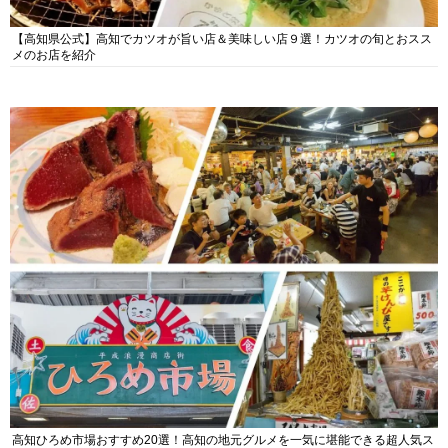
【高知県公式】高知でカツオが旨い店＆美味しい店９選！カツオの旬とおスス
メのお店を紹介
高知ひろめ市場おすすめ20選！高知の地元グルメを一気に堪能できる超人気ス