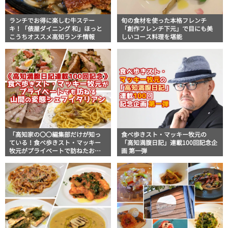
ランチでお得に楽しむ牛ステー
旬の食材を使った本格フレンチ
キ！「俵屋ダイニング 和」ほっと
「創作フレンチ下元」で目にも美
こうちオススメ高知ランチ情報
しいコース料理を堪能
「高知家の〇〇編集部だけが知っ
食べ歩きスト・マッキー牧元の
ている！食べ歩きスト・マッキー
「高知満腹日記」連載100回記念企
牧元がプライベートで訪ねたお
画 第一弾
店」 高知満腹日記 連載100回記念
企画 第四弾