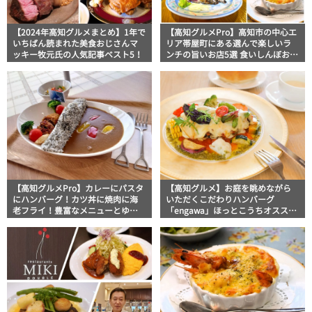
【2024年高知グルメまとめ】1年で
【高知グルメPro】高知市の中心エ
いちばん読まれた美食おじさんマ
リア帯屋町にある選んで楽しいラ
ッキー牧元氏の人気記事ベスト5！
ンチの旨いお店5選 食いしんぼおじ
さんマッキー牧元の高知満腹日記
セレクション
【高知グルメPro】カレーにパスタ
【高知グルメ】お庭を眺めながら
にハンバーグ！カツ丼に焼肉に海
いただくこだわりハンバーグ
老フライ！豊富なメニューとゆっ
「engawa」ほっとこうちオススメ
たり店内でファミリー使いにおス
情報
スメのお店5選！フードジャーナリ
スト・マッキー牧元の高知満腹日
記セレクション