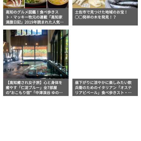
高知のグルメ図鑑！食べ歩きス
土佐市で見つけた地域のお宝！
ト・マッキー牧元の連載「高知家
◯◯発祥の木を発見！？
満腹日記」2019年読まれた人気記
事ベスト10
【高知癒され女子旅】心と身体を
昼下がりに涼やかに楽しみたい飲
癒やす「仁淀ブルー」全7部屋
兵衛のためのイタリアン「オステ
の“おこもり宿”「中津渓谷 ゆの
リアビベール」食べ歩きスト・マ
森」
ッキー牧元の高知満腹日記 その58