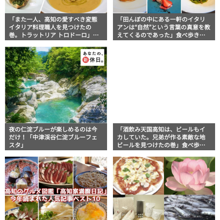
「また一人、高知の愛すべき変態
「田んぼの中にある一軒のイタリ
イタリア料理職人を見つけたの
アンは“自然”という言葉の真意を教
巻。トラットリア トロドーロ」食
えてくるのであった」食べ歩きス
べ歩きスト・マッキー牧元の高知
ト・マッキー牧元の高知満腹日記
満腹日記 その96
その88
夜の仁淀ブルーが楽しめるのは今
「酒飲み天国高知は、ビールもイ
だけ！「中津渓谷仁淀ブルーフェ
カしていた。兄弟が作る素敵な地
スタ」
ビールを見つけたの巻」食べ歩き
スト・マッキー牧元の高知満腹日
記 その83