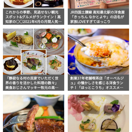
これからの季節、見逃せない観光
JR四国土讃線 高知最北駅の洋食屋
スポット&グルメがランクイン！高
「きっちん なかとよや」の店名が
知家の○○2021年4月の月間人気記
家族LOVEすぎてほっこり
事ベスト5
「静寂なる村の民家でいただく世
創業37年老舗喫茶店「オーベルジ
界の香りを活かした料理の数々」
ュ」の懐かしさを感じる洋食ラン
美食おじさんマッキー牧元の高知
チ！「ほっとこうち」オススメ高
満腹日記
知ランチ情報