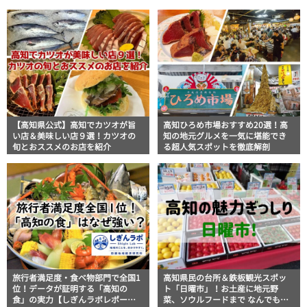
【高知県公式】高知でカツオが旨
高知ひろめ市場おすすめ20選！高
い店＆美味しい店９選！カツオの
知の地元グルメを一気に堪能でき
旬とおススメのお店を紹介
る超人気スポットを徹底解剖
旅行者満足度・食べ物部門で全国1
高知県民の台所＆鉄板観光スポッ
位！データが証明する「高知の
ト「日曜市」！お土産に地元野
食」の実力【しぎんラボレポー
菜、ソウルフードまで なんでもそ