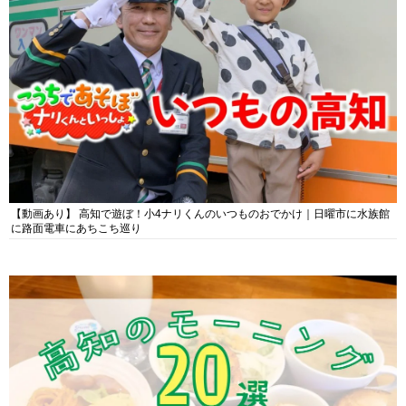
【動画あり】 高知で遊ぼ！小4ナリくんのいつものおでかけ｜日曜市に水族館
に路面電車にあちこち巡り