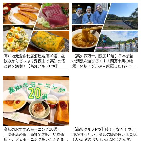
高知地元愛され居酒屋名店10選！昼
【高知四万十川観光10選】日本最後
飲みからどっぷり深夜まで 高知の酒
の清流を遊び尽くす！四万十川の絶
と肴を満喫！【高知グルメPro】
景・体験・グルメを網羅したおすすめ
ガイド
高知のおすすめモーニング20選！
【高知グルメPro】鰻！うなぎ！ウナ
「喫茶店の街」高知で美味しい喫茶
ギが食べたい！高知の鰻の旨い店美味
店・カフェモーニングをいただきま
しい店９選 食いしんぼおじさんマッ