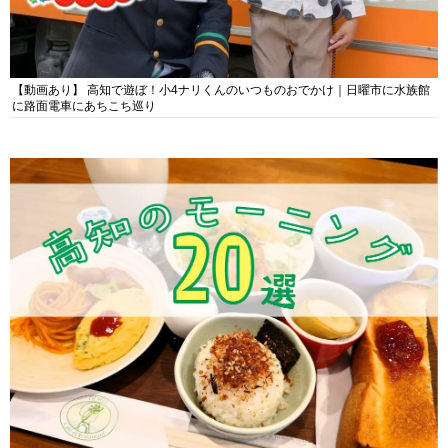
【動画あり】 高知で遊ぼ！小4ナリくんのいつものおでかけ｜日曜市に水族館
に路面電車にあちこち巡り