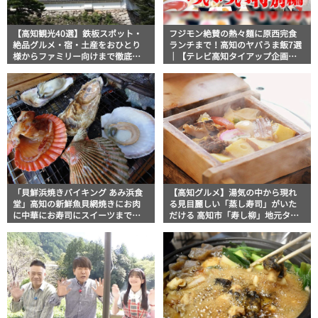
【高知観光40選】鉄板スポット・
フジモン絶賛の熱々麺に原西完食
絶品グルメ・宿・土産をおひとり
ランチまで！高知のヤバうま飯7選
様からファミリー向けまで徹底解
｜【テレビ高知タイアップ企画】
説！
FUJIWARAのキテレツが咲く！
「貝鮮浜焼きバイキング あみ浜食
【高知グルメ】湯気の中から現れ
堂」高知の新鮮魚貝網焼きにお肉
る見目麗しい「蒸し寿司」がいた
に中華にお寿司にスイーツまで！
だける 高知市「寿し柳」地元タウ
大満足の浜焼きパラダイス【高知
ン誌おススメ情報
グルメ】