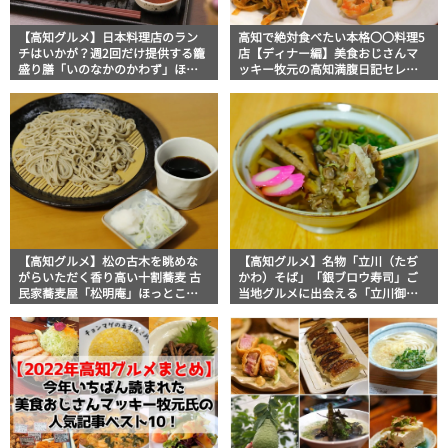
【高知グルメ】日本料理店のラン
高知で絶対食べたい本格〇〇料理5
チはいかが？週2回だけ提供する籠
店【ディナー編】美食おじさんマ
盛り膳「いのなかのかわず」ほっ
ッキー牧元の高知満腹日記セレク
とこうちオススメ情報
ション
【高知グルメ】松の古木を眺めな
【高知グルメ】名物「立川（たぢ
がらいただく香り高い十割蕎麦 古
かわ）そば」「銀ブロウ寿司」ご
民家蕎麦屋「松明庵」ほっとこう
当地グルメに出会える「立川御殿
ちオススメ情報
茶屋」ほっとこうちオススメ情報