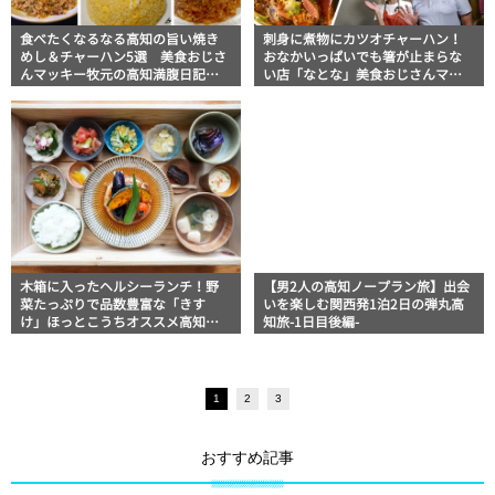
食べたくなるなる高知の旨い焼き
刺身に煮物にカツオチャーハン！
めし＆チャーハン5選 美食おじさ
おなかいっぱいでも箸が止まらな
んマッキー牧元の高知満腹日記セ
い店「なとな」美食おじさんマッ
レクション
キー牧元の高知満腹日記
木箱に入ったヘルシーランチ！野
【男2人の高知ノープラン旅】出会
菜たっぷりで品数豊富な「きす
いを楽しむ関西発1泊2日の弾丸高
け」ほっとこうちオススメ高知グ
知旅-1日目後編-
ルメ情報
1
2
3
おすすめ記事