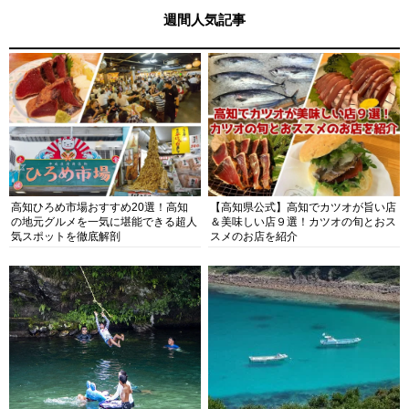
週間人気記事
高知ひろめ市場おすすめ20選！高知
【高知県公式】高知でカツオが旨い店
の地元グルメを一気に堪能できる超人
＆美味しい店９選！カツオの旬とおス
気スポットを徹底解剖
スメのお店を紹介