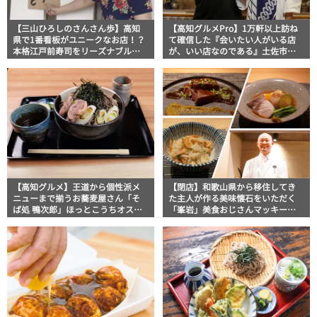
【三山ひろしのさんさん歩】高知
【高知グルメPro】1万軒以上訪ね
県で1番看板がユニークなお店！？
て確信した『会いたい人がいる店
本格江戸前寿司をリーズナブルに
が、いい店なのである』土佐市
楽しめる名店「石松」
「WA BAR KIRI 桐」食いしんぼおじ
さんマッキー牧元の高知満腹日記
【高知グルメ】王道から個性派メ
【閉店】和歌山県から移住してき
ニューまで揃うお蕎麦屋さん「そ
た主人が作る美味懐石をいただく
ば処 鴨次郎」ほっとこうちオスス
「峯岩」美食おじさんマッキー牧
メ情報
元の高知満腹日記