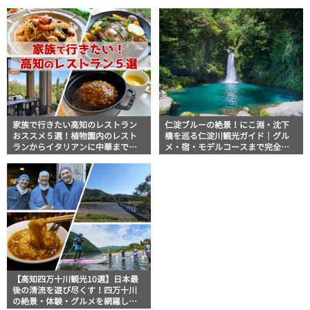
きます！
説！
家族で行きたい高知のレストラン
仁淀ブルーの絶景！にこ淵・沈下
おススメ５選！植物園内のレスト
橋を巡る仁淀川観光ガイド｜グル
ランからイタリアンに中華まで楽
メ・宿・モデルコースまで完全網
しめる
羅！
【高知四万十川観光10選】日本最
後の清流を遊び尽くす！四万十川
の絶景・体験・グルメを網羅した