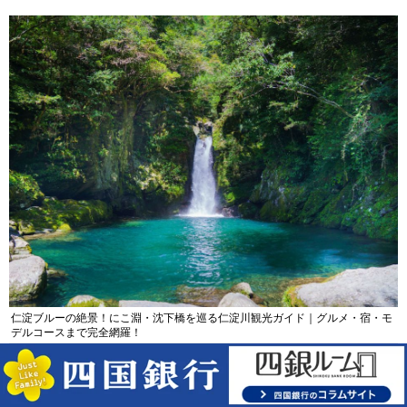
仁淀ブルーの絶景！にこ淵・沈下橋を巡る仁淀川観光ガイド｜グルメ・宿・モ
デルコースまで完全網羅！
【高知四万十川観光10選】日本最後の清流を遊び尽くす！四万十川の絶景・体
験・グルメを網羅したおすすめガイド