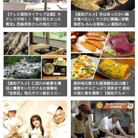
【テレビ高知タイアップ企画】キ
【高知グルメ】冬はあったかい鍋
テレツが咲く！『僕が見たかった
が食べたい！ウツボに軍鶏に伊勢
青空』西森杏弥さんの地元！仁淀
海老も みんな美味しい高知の人気
川町で私物まで売る商店？超ロー
鍋料理5選
カルスポットを探索
【高知グルメ】仁淀川の絶景を横
高知地元愛され居酒屋名店10選！
目に蕎麦をいただけるお食事処
昼飲みからどっぷり深夜まで 高知
「宝来荘」地元タウン誌おススメ
の酒と肴を満喫！【高知グルメ
情報
Pro】