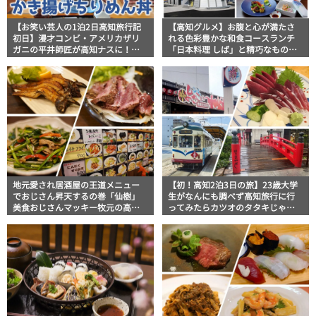
【お笑い芸人の1泊2日高知旅行記
【高知グルメ】お腹と心が満たさ
初日】漫才コンビ・アメリカザリ
れる色彩豊かな和食コースランチ
ガニの平井師匠が高知ナスに！カ
「日本料理 しば」と精巧なものづ
ツオに！その旨さに暑さに悶絶
くりに触れる「海洋堂
【ウマウマ連発】
SpaceFactoryなんこく」ほっとこ
うちオススメ情報
地元愛され居酒屋の王道メニュー
【初！高知2泊3日の旅】23歳大学
でおじさん昇天するの巻「仙樹」
生がなんにも調べず高知旅行に行
美食おじさんマッキー牧元の高知
ってみたらカツオのタタキじゃな
満腹日記
くて刺身の旨さに悶絶した【１日
目】