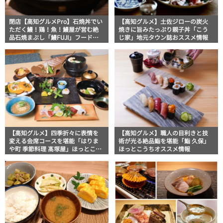
閉店【高知グルメPro】石焼丼でい
【高知グルメ】土佐ジローの炭火
ただく鰻！鶏！魚！鰻屋が営む絶
焼きに旨みたっぷり親子丼「こう
品石焼まぶし「鰻FUJI」フードジ
じ家」地元タウン誌おススメ情報
ャーナリストが行く高知満腹日記
【高知グルメ】四季折々に表情を
【高知グルメ】職人の目利きと技
変える会席コースを堪能「はりま
術が光る絶品鮨を堪能「鮨 久保」
や町 季節料理 髙塚屋」ほっとこう
ほっとこうちオススメ情報
ちおすすめ情報