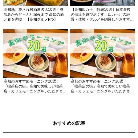
高知地元愛され居酒屋名店10選！昼
【高知四万十川観光10選】日本最後
飲みからどっぷり深夜まで 高知の酒
の清流を遊び尽くす！四万十川の絶
と肴を満喫！【高知グルメPro】
景・体験・グルメを網羅したおすすめ
ガイド
高知のおすすめモーニング20選！
高知のおすすめモーニング20選！
「喫茶店の街」高知で美味しい喫茶
「喫茶店の街」高知で美味しい喫茶
店・カフェモーニングをいただきま
店・カフェモーニングをいただきま
す！
す！
おすすめの記事