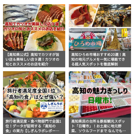
【高知県公式】高知でカツオが旨
高知ひろめ市場おすすめ20選！高
い店＆美味しい店９選！カツオの
知の地元グルメを一気に堪能でき
旬とおススメのお店を紹介
る超人気スポットを徹底解剖
旅行者満足度・食べ物部門で全国1
高知県民の台所＆鉄板観光スポッ
位！データが証明する「高知の
ト「日曜市」！お土産に地元野
食」の実力【しぎんラボレポー
菜、ソウルフードまで なんでもそ