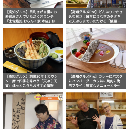
【高知グルメ】目利きが自慢のお
【高知グルメPro】どんぶりでかき
寿司屋さんでいただく丼ランチ
込む旨さ！鰻丼にうなぎのタタキ
「土佐鮨処 おらんく家 本店」ほっ
に天ぷらまでいただける「鰻屋 成
とこうちおすすめ情報
八」食いしんぼおじさんマッキー
牧元の高知満腹日記
【高知グルメ】創業30年！カウン
【高知グルメPro】カレーにパスタ
ター席で四季を味わう「天ぷら天
にハンバーグ！カツ丼に焼肉に海
賀」ほっとこうちおすすめ情報
老フライ！豊富なメニューとゆっ
たり店内でファミリー使いにおス
スメのお店5選！フードジャーナリ
スト・マッキー牧元の高知満腹日
記セレクション