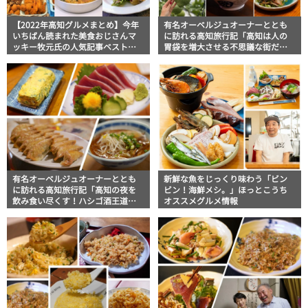
【2022年高知グルメまとめ】今年
有名オーベルジュオーナーととも
いちばん読まれた美食おじさんマ
に訪れる高知旅行記「高知は人の
ッキー牧元氏の人気記事ベスト
胃袋を増大させる不思議な街だっ
10！
た」美食おじさんマッキー牧元の
高知満腹日記
有名オーベルジュオーナーととも
新鮮な魚をじっくり味わう「ビン
に訪れる高知旅行記「高知の夜を
ビン！海鮮メシ。」ほっとこうち
飲み食い尽くす！ハシゴ酒王道
オススメグルメ情報
編」美食おじさんマッキー牧元の
高知満腹日記