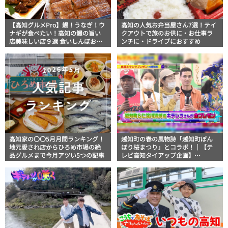
【高知グルメPro】鰻！うなぎ！ウ
高知の人気お弁当屋さん7選！テイ
ナギが食べたい！高知の鰻の旨い
クアウトで旅のお供に・お仕事ラ
店美味しい店９選 食いしんぼおじ
ンチに・ドライブにおすすめ
さんマッキー牧元の高知満腹日記
セレクション
高知家の〇〇5月月間ランキング！
越知町の春の風物詩「越知町ぼん
地元愛され店からひろめ市場の絶
ぼり桜まつり」とコラボ！｜【テ
品グルメまで今月アツい5つの記事
レビ高知タイアップ企画】
FUJIWARAのキテレツが咲く！