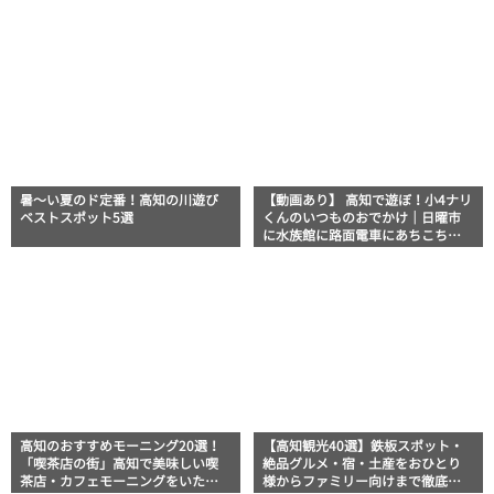
ト】
ろう高知の巨大街路市を徹底解
説！
暑～い夏のド定番！高知の川遊び
【動画あり】 高知で遊ぼ！小4ナリ
ベストスポット5選
くんのいつものおでかけ｜日曜市
に水族館に路面電車にあちこち巡
り
高知のおすすめモーニング20選！
【高知観光40選】鉄板スポット・
「喫茶店の街」高知で美味しい喫
絶品グルメ・宿・土産をおひとり
茶店・カフェモーニングをいただ
様からファミリー向けまで徹底解