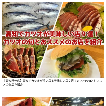
【高知県公式】高知でカツオが旨い店＆美味しい店９選！カツオの旬とおスス
メのお店を紹介