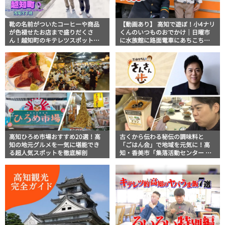
靴の名前がついたコーヒーや商品
【動画あり】 高知で遊ぼ！小4ナリ
が色褪せたお店まで盛りだくさ
くんのいつものおでかけ｜日曜市
ん！越知町のキテレツスポット巡
に水族館に路面電車にあちこち巡
り｜【テレビ高知タイアップ企
り
画】FUJIWARAのキテレツが咲く！
高知ひろめ市場おすすめ20選！高
古くから伝わる秘伝の調味料と
知の地元グルメを一気に堪能でき
「ごはん会」で地域を元気に！高
る超人気スポットを徹底解剖
知・香美市「集落活動センター ひ
らやま」｜三山ひろしのさんさん
歩