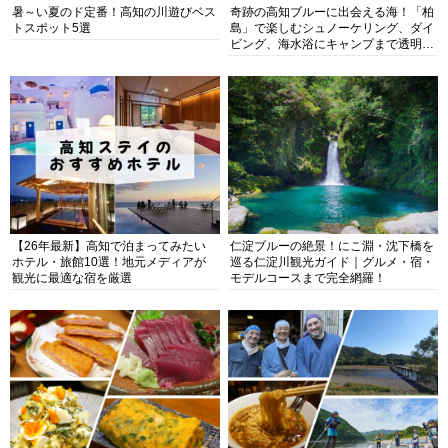
暑～い夏のド定番！高知の川遊びベス
奇跡の高知ブルーに出会える海！「柏
トスポット5選
島」で楽しむシュノーケリング、ダイ
ビング、海水浴にキャンプまで透明度
抜群の海の楽園を徹底紹介
【26年最新】高知で泊まってみたい
仁淀ブルーの絶景！にこ淵・沈下橋を
ホテル・旅館10選！地元メディアが
巡る仁淀川観光ガイド｜グルメ・宿・
観光に最適な宿を厳選
モデルコースまで完全網羅！