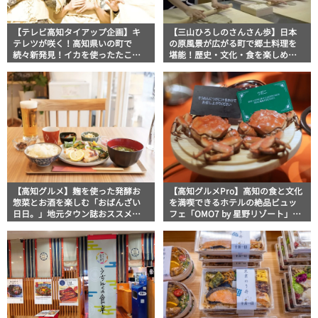
【テレビ高知タイアップ企画】キ
【三山ひろしのさんさん歩】日本
テレツが咲く！高知県いの町で
の原風景が広がる町で郷土料理を
続々新発見！イカを使ったたこ焼
堪能！歴史・文化・食を楽しめる
きや店の奥が見えないカオスな手
「立川御殿茶屋」
芸店まで盛りだくさん！
【高知グルメ】麹を使った発酵お
【高知グルメPro】高知の食と文化
惣菜とお酒を楽しむ「おばんざい
を満喫できるホテルの絶品ビュッ
日日。」地元タウン誌おススメ情
フェ「OMO7 by 星野リゾート」フ
報
ードジャーナリスト・マッキー牧
元の高知満腹日記