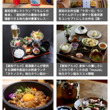
高知空港レストラン「うちんくの
高知のお弁当屋「十月一日」ラン
食卓」｜高知旅行の最後の食事が
チタイムがパッと華やぐ医食同源
堪能できる地元食材豊富なレスト
をコンセプトにしたお弁当【高知
ラン フードジャーナリスト・マ
グルメ】
ッキー牧元の高知満腹日記【高知
グルメPro】
【高知グルメ】居酒屋さんが提供
【高知グルメ】身体への優しさに
する須崎市直送のお刺身ランチ
こだわり尽くしたお店「musubi」
「タケノミチ」地元タウン誌おス
地元タウン誌おススメ情報
スメ情報