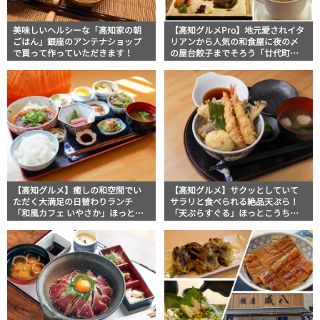
美味しいヘルシーな「高知家の朝
【高知グルメPro】地元愛されイタ
ごはん」銀座のアンテナショップ
リアンから人気の和食屋に夜の〆
で買って作っていただきます！
の屋台餃子までそろう「廿代町」
のおススメグルメ6選 食いしんぼお
じさんマッキー牧元の高知満腹日
記セレクション
【高知グルメ】癒しの和空間でい
【高知グルメ】サクッとしていて
ただく大満足の日替わりランチ
サラリと食べられる絶品天ぷら！
「和風カフェ いやさか」ほっとこ
「天ぷらすぐる」ほっとこうちお
うちオススメ情報
すすめ情報