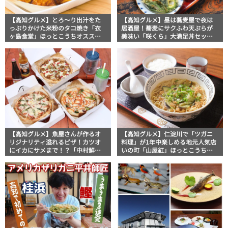
【高知グルメ】とろ〜り出汁をた
【高知グルメ】昼は蕎麦屋で夜は
っぷりかけた米粉のタコ焼き「衣
居酒屋！蕎麦にサクふわ天ぷらが
ヶ島食堂」ほっとこうちオススメ
美味い「咲くら」大満足丼セッ
情報
ト！ほっとこうちオススメ情報
【高知グルメ】魚屋さんが作るオ
【高知グルメ】仁淀川で「ツガニ
リジナリティ溢れるピザ！カツオ
料理」が1年中楽しめる地元人気店
にイカにサメまで！？「中村鮮魚
いの町「山屋紅」ほっとこうちオ
店」ほっとこうちオススメ情報
ススメ情報