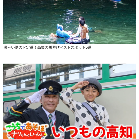
暑～い夏のド定番！高知の川遊びベストスポット5選